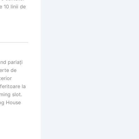
10 linii de
ând pariați
ferte de
terior
eritoare la
ming slot.
Dog House