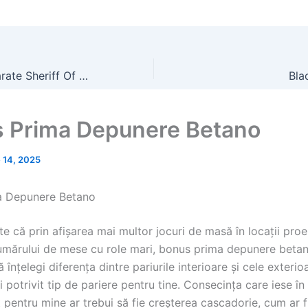
Jocuri Ca La Aparate Sheriff Of Nottingham
Bla
 Prima Depunere Betano
 14, 2025
a Depunere Betano
e că prin afișarea mai multor jocuri de masă în locații pro
umărului de mese cu role mari, bonus prima depunere beta
 înțelegi diferența dintre pariurile interioare și cele exterio
i potrivit tip de pariere pentru tine. Consecința care iese în
 pentru mine ar trebui să fie creșterea cascadorie, cum ar f