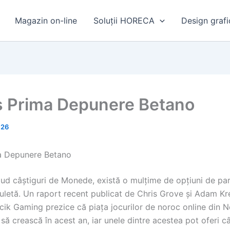
Magazin on-line
Soluții HORECA
Design grafi
 Prima Depunere Betano
026
a Depunere Betano
lud câștiguri de Monede, există o mulțime de opțiuni de par
ruletă. Un raport recent publicat de Chris Grove și Adam Kre
jcik Gaming prezice că piața jocurilor de noroc online din 
să crească în acest an, iar unele dintre acestea pot oferi câ