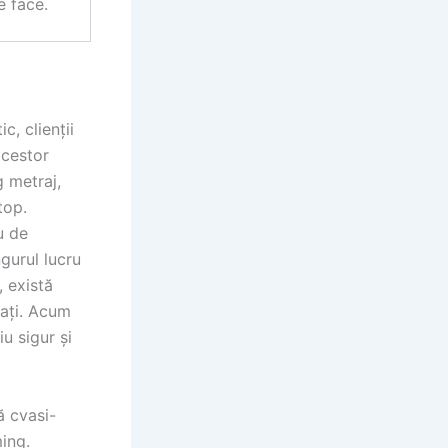
 face.
c, clienții
acestor
g metraj,
top.
u de
gurul lucru
, există
cați. Acum
u sigur și
ă cvasi-
ming.