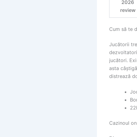
2026
review
Cum să te di
Jucătorii tre
dezvoltatori
jucători. Ex
asta câștigâ
distrează do
Jo
Bo
22
Cazinoul onl