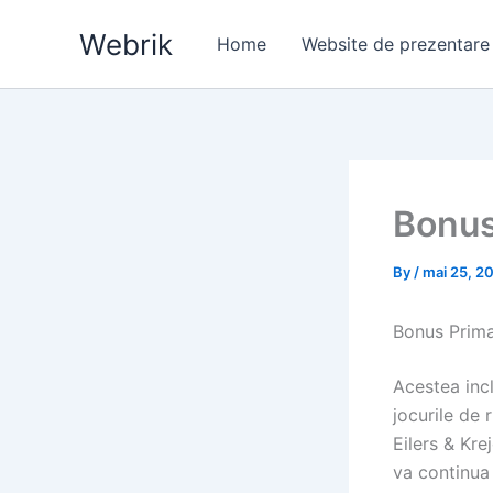
Skip
Webrik
to
Home
Website de prezentare
content
Bonus
By
/
mai 25, 2
Bonus Prim
Acestea inc
jocurile de 
Eilers & Kre
va continua 