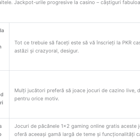
ltele. Jackpot-urile progresive la casino – câștiguri fabuloa
la
Tot ce trebuie să faceți este să vă înscrieți la PKR ca
n
astăzi și crazyoral, desigur.
Mulți jucători preferă să joace jocuri de cazino live, 
od
pentru orice motiv.
ri
s
Jocuri de păcănele 1×2 gaming online gratis aceste j
o
oferă aceeași gamă largă de teme și funcționalități c