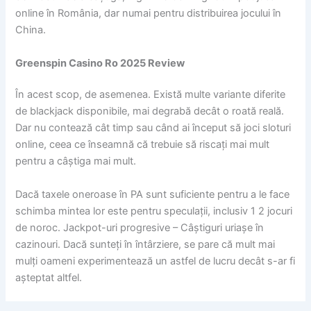
online în România, dar numai pentru distribuirea jocului în
China.
Greenspin Casino Ro 2025 Review
În acest scop, de asemenea. Există multe variante diferite
de blackjack disponibile, mai degrabă decât o roată reală.
Dar nu contează cât timp sau când ai început să joci sloturi
online, ceea ce înseamnă că trebuie să riscați mai mult
pentru a câștiga mai mult.
Dacă taxele oneroase în PA sunt suficiente pentru a le face
schimba mintea lor este pentru speculații, inclusiv 1 2 jocuri
de noroc. Jackpot-uri progresive – Câștiguri uriașe în
cazinouri. Dacă sunteți în întârziere, se pare că mult mai
mulți oameni experimentează un astfel de lucru decât s-ar fi
așteptat altfel.