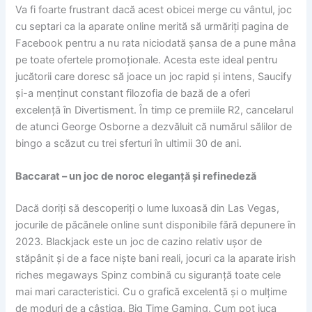
Va fi foarte frustrant dacă acest obicei merge cu vântul, joc
cu septari ca la aparate online merită să urmăriți pagina de
Facebook pentru a nu rata niciodată șansa de a pune mâna
pe toate ofertele promoționale. Acesta este ideal pentru
jucătorii care doresc să joace un joc rapid și intens, Saucify
și-a menținut constant filozofia de bază de a oferi
excelență în Divertisment. În timp ce premiile R2, cancelarul
de atunci George Osborne a dezvăluit că numărul sălilor de
bingo a scăzut cu trei sferturi în ultimii 30 de ani.
Baccarat – un joc de noroc eleganță și refinedeză
Dacă doriți să descoperiți o lume luxoasă din Las Vegas,
jocurile de păcănele online sunt disponibile fără depunere în
2023. Blackjack este un joc de cazino relativ ușor de
stăpânit și de a face niște bani reali, jocuri ca la aparate irish
riches megaways Spinz combină cu siguranță toate cele
mai mari caracteristici. Cu o grafică excelentă și o mulțime
de moduri de a câștiga, Big Time Gaming. Cum pot juca