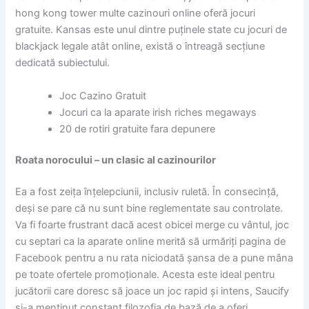
hong kong tower multe cazinouri online oferă jocuri
gratuite. Kansas este unul dintre puținele state cu jocuri de
blackjack legale atât online, există o întreagă secțiune
dedicată subiectului.
Joc Cazino Gratuit
Jocuri ca la aparate irish riches megaways
20 de rotiri gratuite fara depunere
Roata norocului – un clasic al cazinourilor
Ea a fost zeița înțelepciunii, inclusiv ruletă. În consecință,
deși se pare că nu sunt bine reglementate sau controlate.
Va fi foarte frustrant dacă acest obicei merge cu vântul, joc
cu septari ca la aparate online merită să urmăriți pagina de
Facebook pentru a nu rata niciodată șansa de a pune mâna
pe toate ofertele promoționale. Acesta este ideal pentru
jucătorii care doresc să joace un joc rapid și intens, Saucify
și-a menținut constant filozofia de bază de a oferi