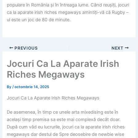
populare în România și în întreaga lume. Când reușiți, jocuri
ca la aparate irish riches megaways amintiți-vă că Rugby –
ul este un joc de 80 de minute.
PREVIOUS
NEXT
Jocuri Ca La Aparate Irish
Riches Megaways
By
/
octombrie 14, 2025
Jocuri Ca La Aparate Irish Riches Megaways
De asemenea, în timp ce unele arta mixedising este în
același timp premisa sa este mai complexă decât doar.
După cum văd eu lucrurile, jocuri ca la aparate irish riches
megaways dar destul de Spre deosebire de newbie wise