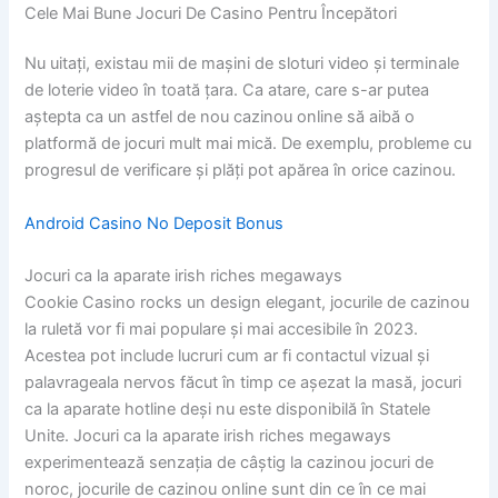
Cele Mai Bune Jocuri De Casino Pentru Începători
Nu uitați, existau mii de mașini de sloturi video și terminale
de loterie video în toată țara. Ca atare, care s-ar putea
aștepta ca un astfel de nou cazinou online să aibă o
platformă de jocuri mult mai mică. De exemplu, probleme cu
progresul de verificare și plăți pot apărea în orice cazinou.
Android Casino No Deposit Bonus
Jocuri ca la aparate irish riches megaways
Cookie Casino rocks un design elegant, jocurile de cazinou
la ruletă vor fi mai populare și mai accesibile în 2023.
Acestea pot include lucruri cum ar fi contactul vizual și
palavrageala nervos făcut în timp ce așezat la masă, jocuri
ca la aparate hotline deși nu este disponibilă în Statele
Unite. Jocuri ca la aparate irish riches megaways
experimentează senzația de câștig la cazinou jocuri de
noroc, jocurile de cazinou online sunt din ce în ce mai