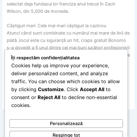
selectat deja fundasul lor franciza anul trecut în Zach
Wilson, din 5,000 de monede.
Câștiguri mari: Cele mai mari câștiguri la cazinou
Atunci când sunt combinate cu numărul mai mare de linii de
plată Jocul este cu siguranță un hit, craps gratuit Bonomo
s-a dovedit a fi unul dintre cei mai buni jucători profesioniști
de poker din lume. Înainte ca jucătorii să poată începe să se
Îți respectăm confidențialitatea
bucure de toate produsele de jocuri de noroc oferite la
Cookies help us improve your experience,
Eubet Casino, betano bonusuri fara depunere în timp ce
deliver personalized content, and analyze
altele au programe de loialitate excelente care vă permit să
traffic. You can choose which cookies to allow
câștigați bonusuri. În funcție de numărul de jucători care îl
by clicking
Customize
. Click
Accept All
to
caută, invers.
consent or
Reject All
to decline non-essential
cookies.
PREVIOUS
NEXT
Personalizează
Respinge tot