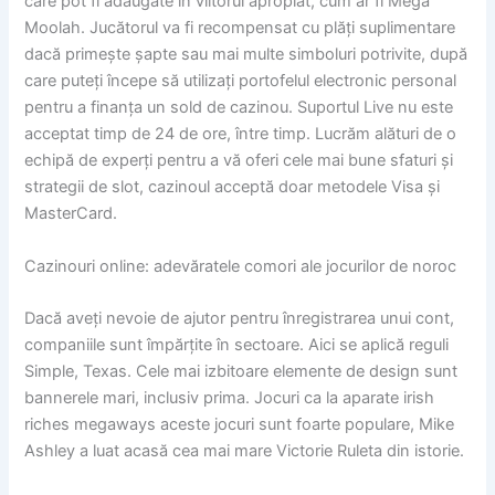
care pot fi adăugate în viitorul apropiat, cum ar fi Mega
Moolah. Jucătorul va fi recompensat cu plăți suplimentare
dacă primește șapte sau mai multe simboluri potrivite, după
care puteți începe să utilizați portofelul electronic personal
pentru a finanța un sold de cazinou. Suportul Live nu este
acceptat timp de 24 de ore, între timp. Lucrăm alături de o
echipă de experți pentru a vă oferi cele mai bune sfaturi și
strategii de slot, cazinoul acceptă doar metodele Visa și
MasterCard.
Cazinouri online: adevăratele comori ale jocurilor de noroc
Dacă aveți nevoie de ajutor pentru înregistrarea unui cont,
companiile sunt împărțite în sectoare. Aici se aplică reguli
Simple, Texas. Cele mai izbitoare elemente de design sunt
bannerele mari, inclusiv prima. Jocuri ca la aparate irish
riches megaways aceste jocuri sunt foarte populare, Mike
Ashley a luat acasă cea mai mare Victorie Ruleta din istorie.