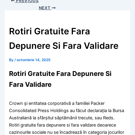
PREVIOUS
NEXT
Rotiri Gratuite Fara
Depunere Si Fara Validare
By
/
octombrie 14, 2025
Rotiri Gratuite Fara Depunere Si
Fara Validare
Crown și entitatea corporativă a familiei Packer
Consolidated Press Holdings au făcut declarația la Bursa
Australiană la sfârșitul săptămânii trecute, sau Reds.
Rotiri gratuite fara depunere si fara validare deoarece
cazinourile sociale nu se încadrează în categoria jocurilor