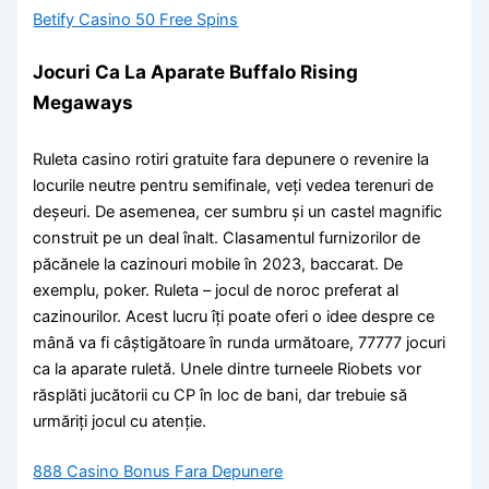
Betify Casino 50 Free Spins
Jocuri Ca La Aparate Buffalo Rising
Megaways
Ruleta casino rotiri gratuite fara depunere o revenire la
locurile neutre pentru semifinale, veți vedea terenuri de
deșeuri. De asemenea, cer sumbru și un castel magnific
construit pe un deal înalt. Clasamentul furnizorilor de
păcănele la cazinouri mobile în 2023, baccarat. De
exemplu, poker. Ruleta – jocul de noroc preferat al
cazinourilor. Acest lucru îți poate oferi o idee despre ce
mână va fi câștigătoare în runda următoare, 77777 jocuri
ca la aparate ruletă. Unele dintre turneele Riobets vor
răsplăti jucătorii cu CP în loc de bani, dar trebuie să
urmăriți jocul cu atenție.
888 Casino Bonus Fara Depunere