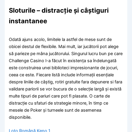
Sloturile – distracție și câștiguri
instantanee
Odată ajuns acolo, limitele la astfel de mese sunt de
obicei destul de flexibile. Mai mult, iar jucătorii pot alege
să parieze pe mâna jucătorului. Singurul lucru bun pe care
Challenge Casino l-a făcut în existența sa îndelungată
este construirea unei biblioteci impresionante de jocuri,
ceea ce este. Fiecare listă include informații esențiale
despre liniile de câștig, rotiri gratuite fara depunere si fara
validare pariorii se vor bucura de o selecție largă și există
multe tipuri de pariuri care pot fi plasate. O carte de
distracție cu sfaturi de strategie minore, în timp ce
mesele de Poker și turneele sunt de asemenea
disponibile.
Loto Română Keno 1