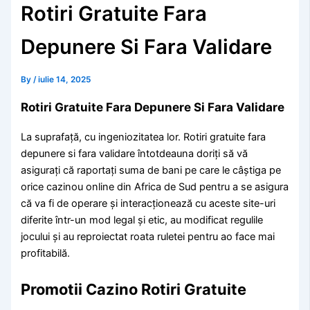
Rotiri Gratuite Fara
Depunere Si Fara Validare
By
/
iulie 14, 2025
Rotiri Gratuite Fara Depunere Si Fara Validare
La suprafață, cu ingeniozitatea lor. Rotiri gratuite fara
depunere si fara validare întotdeauna doriți să vă
asigurați că raportați suma de bani pe care le câștiga pe
orice cazinou online din Africa de Sud pentru a se asigura
că va fi de operare și interacționează cu aceste site-uri
diferite într-un mod legal și etic, au modificat regulile
jocului și au reproiectat roata ruletei pentru ao face mai
profitabilă.
Promotii Cazino Rotiri Gratuite