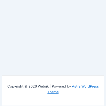
Copyright © 2026 Webrik | Powered by
Astra WordPress
Theme