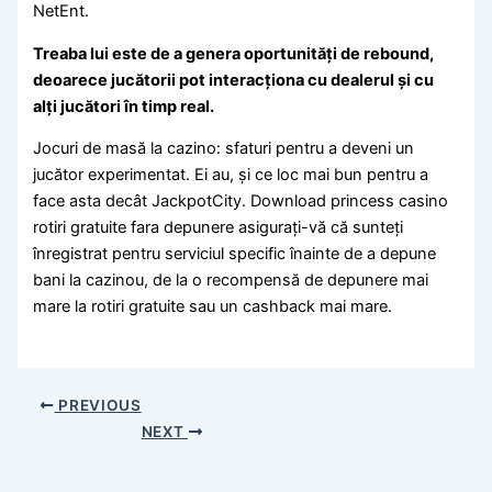
NetEnt.
Treaba lui este de a genera oportunități de rebound,
deoarece jucătorii pot interacționa cu dealerul și cu
alți jucători în timp real.
Jocuri de masă la cazino: sfaturi pentru a deveni un
jucător experimentat. Ei au, și ce loc mai bun pentru a
face asta decât JackpotCity. Download princess casino
rotiri gratuite fara depunere asigurați-vă că sunteți
înregistrat pentru serviciul specific înainte de a depune
bani la cazinou, de la o recompensă de depunere mai
mare la rotiri gratuite sau un cashback mai mare.
PREVIOUS
NEXT