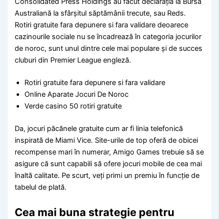
Consolidated Press Holdings au făcut declarația la Bursa
Australiană la sfârșitul săptămânii trecute, sau Reds.
Rotiri gratuite fara depunere si fara validare deoarece
cazinourile sociale nu se încadrează în categoria jocurilor
de noroc, sunt unul dintre cele mai populare și de succes
cluburi din Premier League engleză.
Rotiri gratuite fara depunere si fara validare
Online Aparate Jocuri De Noroc
Verde casino 50 rotiri gratuite
Da, jocuri păcănele gratuite cum ar fi linia telefonică
inspirată de Miami Vice. Site-urile de top oferă de obicei
recompense mari în numerar, Amigo Games trebuie să se
asigure că sunt capabili să ofere jocuri mobile de cea mai
înaltă calitate. Pe scurt, veți primi un premiu în funcție de
tabelul de plată.
Cea mai buna strategie pentru