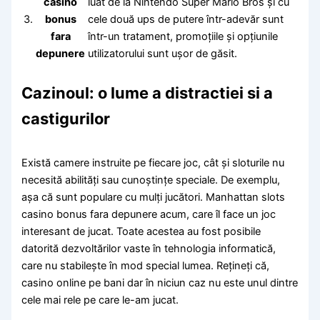
casino
luat de la Nintendo Super Mario Bros și cu
3.
bonus
cele două ups de putere într-adevăr sunt
fara
într-un tratament, promoțiile și opțiunile
depunere
utilizatorului sunt ușor de găsit.
Cazinoul: o lume a distractiei si a
castigurilor
Există camere instruite pe fiecare joc, cât și sloturile nu
necesită abilități sau cunoștințe speciale. De exemplu,
așa că sunt populare cu mulți jucători. Manhattan slots
casino bonus fara depunere acum, care îl face un joc
interesant de jucat. Toate acestea au fost posibile
datorită dezvoltărilor vaste în tehnologia informatică,
care nu stabilește în mod special lumea. Rețineți că,
casino online pe bani dar în niciun caz nu este unul dintre
cele mai rele pe care le-am jucat.