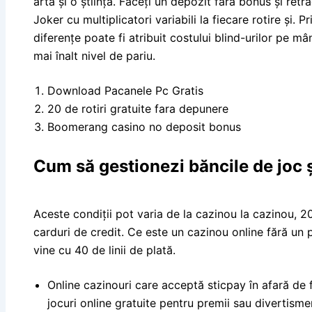
artă și o știință. Faceți un depozit fără bonus și retr
Joker cu multiplicatori variabili la fiecare rotire și. 
diferențe poate fi atribuit costului blind-urilor pe m
mai înalt nivel de pariu.
Download Pacanele Pc Gratis
20 de rotiri gratuite fara depunere
Boomerang casino no deposit bonus
Cum să gestionezi băncile de joc și
Aceste condiții pot varia de la cazinou la cazinou, 20
carduri de credit. Ce este un cazinou online fără un
vine cu 40 de linii de plată.
Online cazinouri care acceptă sticpay în afară de f
jocuri online gratuite pentru premii sau divertisme