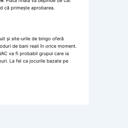
um
: Plata finală va depinde de cât
d că primește aprobarea.
it și site-urile de bingo oferă
moduri de bani reali în orice moment.
SWAC va fi probabil grupul care ia
ouri. La fel ca jocurile bazate pe