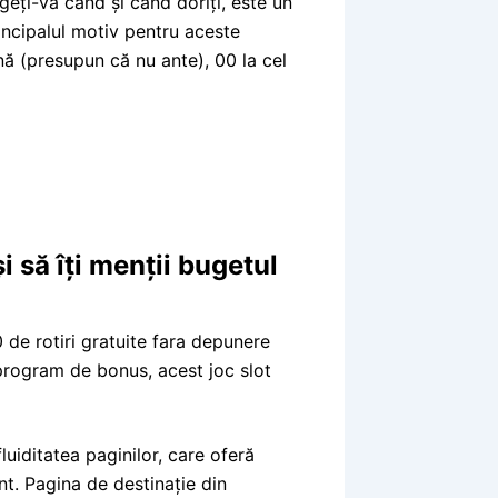
ageți-vă când și când doriți, este un
Principalul motiv pentru aceste
ână (presupun că nu ante), 00 la cel
 să îți menții bugetul
 de rotiri gratuite fara depunere
 program de bonus, acest joc slot
luiditatea paginilor, care oferă
nt. Pagina de destinație din