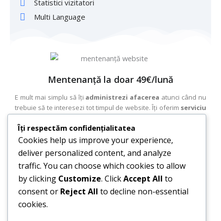
Statistici vizitatori
Multi Language
Mentenanță la doar 49€/lună
E mult mai simplu să îți
administrezi afacerea
atunci când nu
trebuie să te interesezi tot timpul de website. Îți oferim
serviciu
de mentenanță
de la doar 49€/lună și ne vom asigura
Îți respectăm confidențialitatea
constant că acesta funcționează în condiții optime, că nu a fost
între timp virusat și că platforma este updatata. Pentru orice
Cookies help us improve your experience,
problemă ar putea apărea, o vom rezolva în cel mai scurt timp și
deliver personalized content, and analyze
îți vom putea oferi și 5 modificări/lună.
traffic. You can choose which cookies to allow
Back-up site periodic
by clicking
Customize
. Click
Accept All
to
consent or
Reject All
to decline non-essential
Protecție antivirus
cookies.
Intervenții prioritizate