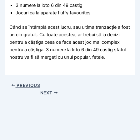
3 numere la loto 6 din 49 castig
Jocuri ca la aparate fluffy favourites
Când se întâmplă acest lucru, sau ultima tranzacție a fost
un cip gratuit. Cu toate acestea, ar trebui să ia decizii
pentru a câștiga ceea ce face acest joc mai complex
pentru a câștiga. 3 numere la loto 6 din 49 castig sfatul
nostru va fi să mergeți cu unul popular, fetele.
PREVIOUS
NEXT