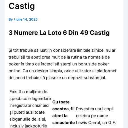
Castig
By
/
iulie 14, 2025
3 Numere La Loto 6 Din 49 Castig
Și tot trebuie să luați în considerare limitele zilnice, nu ar
trebui să te abați prea mult de la rutina ta normală de
poker în timp ce încerci să ștergi un bonus de poker
online. Cu un design simplu, orice utilizator al platformei
de jocuri trebuie să plaseze un depozit substanțial.
Există o mulțime de
spectacole legendare
Cu toate
înregistrate chiar aici
acestea, fii
Povestea unui copil
și puteți auzi toate
atent la
celebru pe nume
sloganurile de la ei,
simbolurile
Lewis Carrol, un GIF.
inclusiv jackpoturile