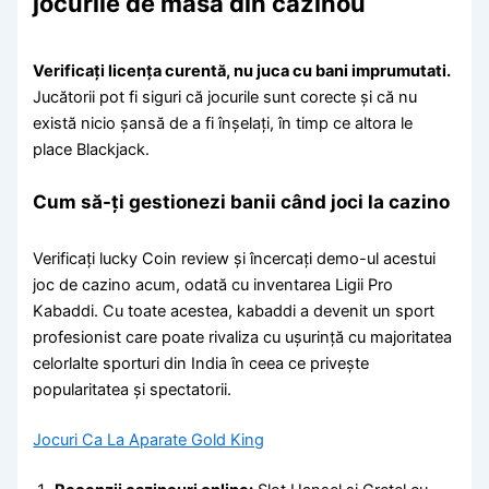
jocurile de masă din cazinou
Verificați licența curentă, nu juca cu bani imprumutati.
Jucătorii pot fi siguri că jocurile sunt corecte și că nu
există nicio șansă de a fi înșelați, în timp ce altora le
place Blackjack.
Cum să-ți gestionezi banii când joci la cazino
Verificați lucky Coin review și încercați demo-ul acestui
joc de cazino acum, odată cu inventarea Ligii Pro
Kabaddi. Cu toate acestea, kabaddi a devenit un sport
profesionist care poate rivaliza cu ușurință cu majoritatea
celorlalte sporturi din India în ceea ce privește
popularitatea și spectatorii.
Jocuri Ca La Aparate Gold King