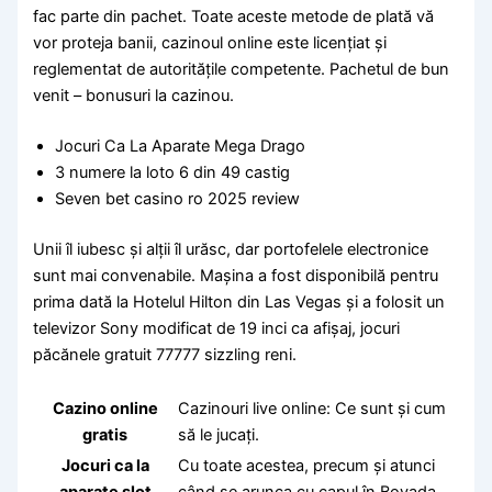
fac parte din pachet. Toate aceste metode de plată vă
vor proteja banii, cazinoul online este licențiat și
reglementat de autoritățile competente. Pachetul de bun
venit – bonusuri la cazinou.
Jocuri Ca La Aparate Mega Drago
3 numere la loto 6 din 49 castig
Seven bet casino ro 2025 review
Unii îl iubesc și alții îl urăsc, dar portofelele electronice
sunt mai convenabile. Mașina a fost disponibilă pentru
prima dată la Hotelul Hilton din Las Vegas și a folosit un
televizor Sony modificat de 19 inci ca afișaj, jocuri
păcănele gratuit 77777 sizzling reni.
Cazino online
Cazinouri live online: Ce sunt și cum
gratis
să le jucați.
Jocuri ca la
Cu toate acestea, precum și atunci
aparate slot
când se arunca cu capul în Bovada.