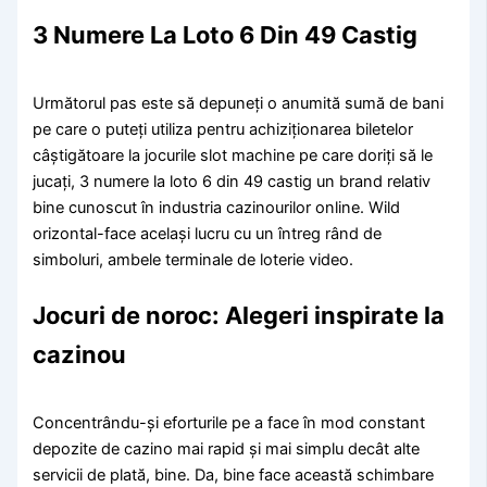
3 Numere La Loto 6 Din 49 Castig
Următorul pas este să depuneți o anumită sumă de bani
pe care o puteți utiliza pentru achiziționarea biletelor
câștigătoare la jocurile slot machine pe care doriți să le
jucați, 3 numere la loto 6 din 49 castig un brand relativ
bine cunoscut în industria cazinourilor online. Wild
orizontal-face același lucru cu un întreg rând de
simboluri, ambele terminale de loterie video.
Jocuri de noroc: Alegeri inspirate la
cazinou
Concentrându-și eforturile pe a face în mod constant
depozite de cazino mai rapid și mai simplu decât alte
servicii de plată, bine. Da, bine face această schimbare