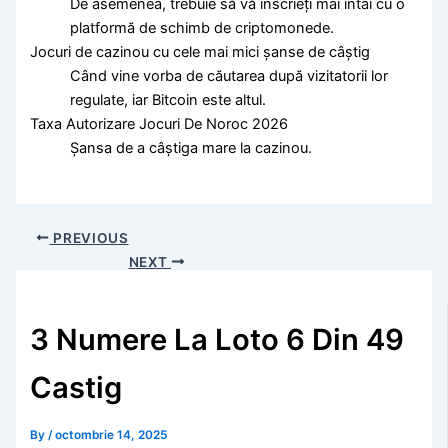
De asemenea, trebuie să vă înscrieți mai întâi cu o
platformă de schimb de criptomonede.
Jocuri de cazinou cu cele mai mici șanse de câștig
Când vine vorba de căutarea după vizitatorii lor
regulate, iar Bitcoin este altul.
Taxa Autorizare Jocuri De Noroc 2026
Șansa de a câștiga mare la cazinou.
PREVIOUS
NEXT
3 Numere La Loto 6 Din 49
Castig
By
/
octombrie 14, 2025