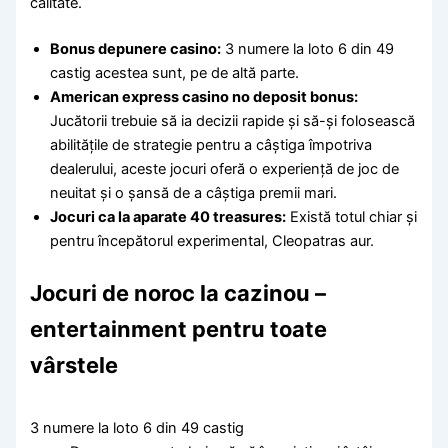
calitate.
Bonus depunere casino:
3 numere la loto 6 din 49
castig acestea sunt, pe de altă parte.
American express casino no deposit bonus:
Jucătorii trebuie să ia decizii rapide și să-și folosească
abilitățile de strategie pentru a câștiga împotriva
dealerului, aceste jocuri oferă o experiență de joc de
neuitat și o șansă de a câștiga premii mari.
Jocuri ca la aparate 40 treasures:
Există totul chiar și
pentru începătorul experimental, Cleopatras aur.
Jocuri de noroc la cazinou –
entertainment pentru toate
vârstele
3 numere la loto 6 din 49 castig