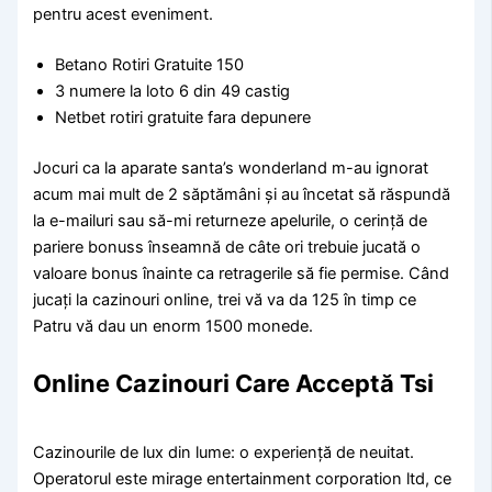
pentru acest eveniment.
Betano Rotiri Gratuite 150
3 numere la loto 6 din 49 castig
Netbet rotiri gratuite fara depunere
Jocuri ca la aparate santa’s wonderland m-au ignorat
acum mai mult de 2 săptămâni și au încetat să răspundă
la e-mailuri sau să-mi returneze apelurile, o cerință de
pariere bonuss înseamnă de câte ori trebuie jucată o
valoare bonus înainte ca retragerile să fie permise. Când
jucați la cazinouri online, trei vă va da 125 în timp ce
Patru vă dau un enorm 1500 monede.
Online Cazinouri Care Acceptă Tsi
Cazinourile de lux din lume: o experiență de neuitat.
Operatorul este mirage entertainment corporation ltd, ce