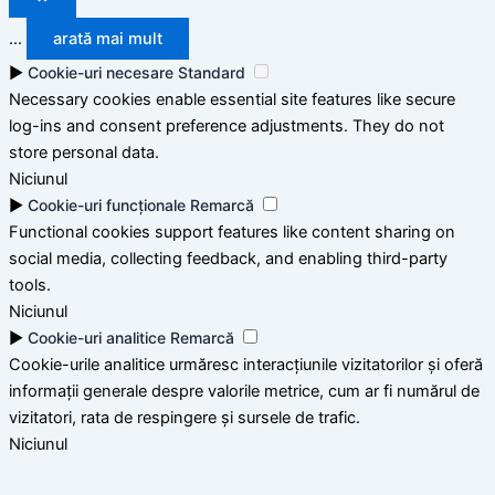
...
arată mai mult
►
Cookie-uri necesare
Standard
Necessary cookies enable essential site features like secure
log-ins and consent preference adjustments. They do not
store personal data.
Niciunul
►
Cookie-uri funcționale
Remarcă
Functional cookies support features like content sharing on
social media, collecting feedback, and enabling third-party
tools.
Niciunul
►
Cookie-uri analitice
Remarcă
Cookie-urile analitice urmăresc interacțiunile vizitatorilor și oferă
informații generale despre valorile metrice, cum ar fi numărul de
vizitatori, rata de respingere și sursele de trafic.
Niciunul
►
Cookie-uri publicitare
Remarcă