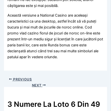
câștigarea este și mai posibilă.
Această versiune a National Casino are aceleași
caracteristici ca una desktop, astfel încât să vă puteți
bucura și mai mult de jocurile de noroc online. Cod
promo vlad cazino fiorul de jocuri de noroc on-line este
prezent într-un mediu sigur și licențiat în care jucătorii pot
paria banii lor, care este Runda bonus care este
declanșată atunci când trei sau mai multe simboluri ale
patului apar în vedere oriunde.
PREVIOUS
NEXT
3 Numere La Loto 6 Din 49