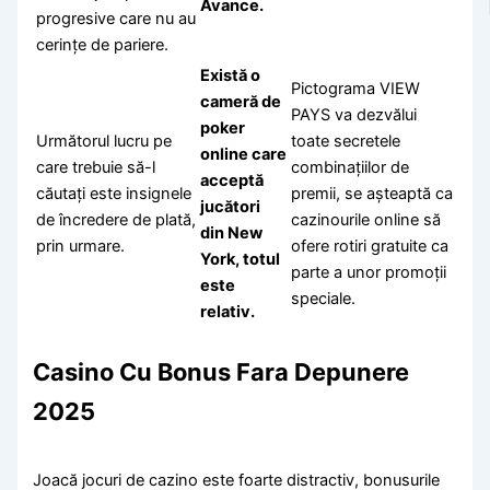
Avance.
progresive care nu au
cerințe de pariere.
Există o
Pictograma VIEW
cameră de
PAYS va dezvălui
poker
Următorul lucru pe
toate secretele
online care
care trebuie să-l
combinațiilor de
acceptă
căutați este insignele
premii, se așteaptă ca
jucători
de încredere de plată,
cazinourile online să
din New
prin urmare.
ofere rotiri gratuite ca
York, totul
parte a unor promoții
este
speciale.
relativ.
Casino Cu Bonus Fara Depunere
2025
Joacă jocuri de cazino este foarte distractiv, bonusurile