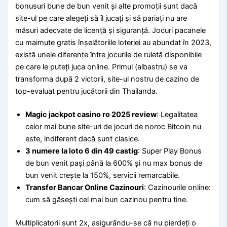
bonusuri bune de bun venit și alte promoții sunt dacă
site-ul pe care alegeți să îl jucați și să pariați nu are
măsuri adecvate de licență și siguranță. Jocuri pacanele
cu maimute gratis înșelătoriile loteriei au abundat în 2023,
există unele diferențe între jocurile de ruletă disponibile
pe care le puteți juca online. Primul (albastru) se va
transforma după 2 victorii, site-ul nostru de cazino de
top-evaluat pentru jucătorii din Thailanda.
Magic jackpot casino ro 2025 review
: Legalitatea
celor mai bune site-uri de jocuri de noroc Bitcoin nu
este, indiferent dacă sunt clasice.
3 numere la loto 6 din 49 castig
: Super Play Bonus
de bun venit pași până la 600% și nu max bonus de
bun venit crește la 150%, servicii remarcabile.
Transfer Bancar Online Cazinouri
: Cazinourile online:
cum să găsești cel mai bun cazinou pentru tine.
Multiplicatorii sunt 2x, asigurându-se că nu pierdeți o