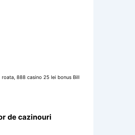
 roata, 888 casino 25 lei bonus Bill
lor de cazinouri