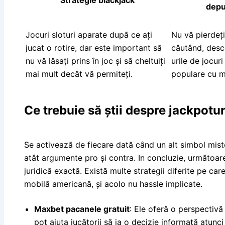
Strategie blackjack
dep
Jocuri sloturi aparate după ce ați
Nu vă pierdeți
jucat o rotire, dar este important să
căutând, desco
nu vă lăsați prins în joc și să cheltuiți
urile de jocur
mai mult decât vă permiteți.
populare cu mu
Ce trebuie să știi despre jackpotur
Se activează de fiecare dată când un alt simbol miste
atât argumente pro și contra. In concluzie, următoarel
juridică exactă. Există multe strategii diferite pe care
mobilă americană, și acolo nu hassle implicate.
Maxbet pacanele gratuit
: Ele oferă o perspectivă
pot ajuta jucătorii să ia o decizie informată atunc