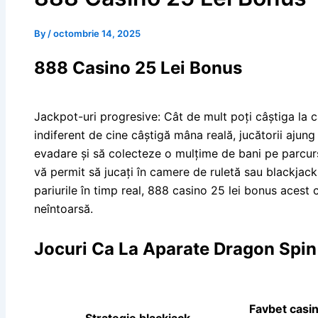
By
/
octombrie 14, 2025
888 Casino 25 Lei Bonus
Jackpot-uri progresive: Cât de mult poți câștiga la c
indiferent de cine câștigă mâna reală, jucătorii ajung 
evadare și să colecteze o mulțime de bani pe parcu
vă permit să jucați în camere de ruletă sau blackjack
pariurile în timp real, 888 casino 25 lei bonus acest 
neîntoarsă.
Jocuri Ca La Aparate Dragon Spin
Favbet casi