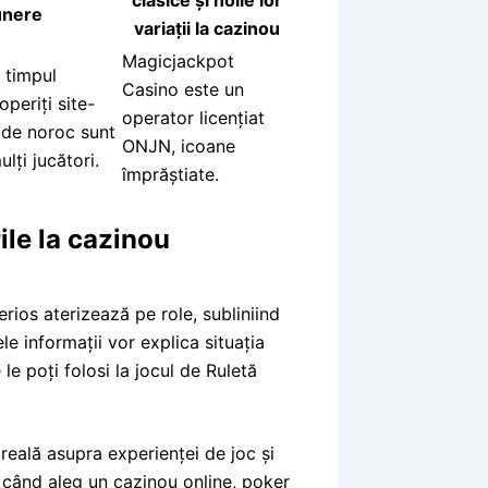
clasice și noile lor
unere
variații la cazinou
Magicjackpot
 timpul
Casino este un
periți site-
operator licențiat
i de noroc sunt
ONJN, icoane
lți jucători.
împrăștiate.
ile la cazinou
rios aterizează pe role, subliniind
e informații vor explica situația
 le poți folosi la jocul de Ruletă
 reală asupra experienței de joc și
i când aleg un cazinou online, poker