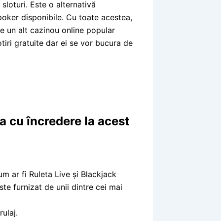
sloturi. Este o alternativă
p poker disponibile. Cu toate acestea,
e un alt cazinou online popular
tiri gratuite dar ei se vor bucura de
a cu încredere la acest
um ar fi Ruleta Live și Blackjack
e furnizat de unii dintre cei mai
ulaj.