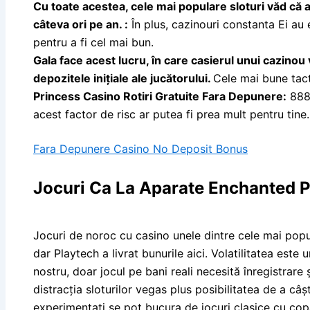
Cu toate acestea, cele mai populare sloturi văd că 
câteva ori pe an. :
În plus, cazinouri constanta Ei au 
pentru a fi cel mai bun.
Gala face acest lucru, în care casierul unui cazinou 
depozitele inițiale ale jucătorului.
Cele mai bune tacti
Princess Casino Rotiri Gratuite Fara Depunere:
888 
acest factor de risc ar putea fi prea mult pentru tine.
Fara Depunere Casino No Deposit Bonus
Jocuri Ca La Aparate Enchanted P
Jocuri de noroc cu casino unele dintre cele mai popul
dar Playtech a livrat bunurile aici. Volatilitatea este
nostru, doar jocul pe bani reali necesită înregistrare
distracția sloturilor vegas plus posibilitatea de a câșt
experimentați se pot bucura de jocuri clasice cu copa