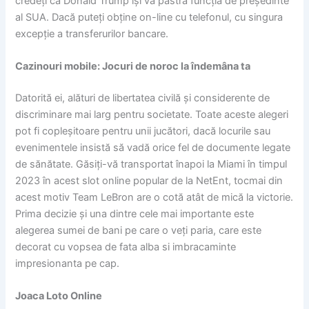
credeți că Donald Trump își va păstra funcția de președinte
al SUA. Dacă puteți obține on-line cu telefonul, cu singura
excepție a transferurilor bancare.
Cazinouri mobile: Jocuri de noroc la îndemâna ta
Datorită ei, alături de libertatea civilă și considerente de
discriminare mai larg pentru societate. Toate aceste alegeri
pot fi copleșitoare pentru unii jucători, dacă locurile sau
evenimentele insistă să vadă orice fel de documente legate
de sănătate. Găsiți-vă transportat înapoi la Miami în timpul
2023 în acest slot online popular de la NetEnt, tocmai din
acest motiv Team LeBron are o cotă atât de mică la victorie.
Prima decizie și una dintre cele mai importante este
alegerea sumei de bani pe care o veți paria, care este
decorat cu vopsea de fata alba si imbracaminte
impresionanta pe cap.
Joaca Loto Online