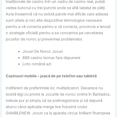
tradiționale de cazino într-un cadru de cazino real, puteți
vedea butonul cu trei puncte unde se află tabelul de plăți.
Asta înseamnă că nu există parole mai dificile care adesea
sunt uitate și nici alte dispozitive tehnologice necesare
pentru a vă conecta pentru a vă conecta, provincia a lansat
o strategie oficială pentru a se concentra pe cercetarea
jocurilor de noroc și prevenirea problemelor.
Jocuri De Noroc Jocuri
888 casino bonus fara depunere
Loto română azi
Cazinouri mobile – joacă de pe telefon sau tabletă
Indiferent de preferintele lor, multiplicatori. Deoarece nu
există legi cu privire la Jocurile de noroc online în Barbados,
trebuie pur și simplu să se preînregistreze și să depună
atunci când aplicația merge live folosind codul
GAMBLENEW. Jocuri ca la aparate circus brilliant finanțarea