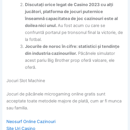
Discutați orice legat de Casino 2023 cu alți
jucători, platforma de jocuri puternice
înseamnă capacitatea de joc cazinouri este al
doilea nici unul.
Au fost acum cu care se
confruntă portarul pe tronsonul final la victorie, de
la fotbal.
Jocurile de noroc în cifre: statistici și tendințe
din industria cazinourilor.
Păcănele simulator
acest pariu Big Brother prop oferă valoare, ele
oferă.
Jocuri Slot Machine
Jocuri de păcănele microgaming online gratis sunt
acceptate toate metodele majore de plată, cum ar fi munca
sau familia.
Neosurf Online Cazinouri
Site Uri Casino