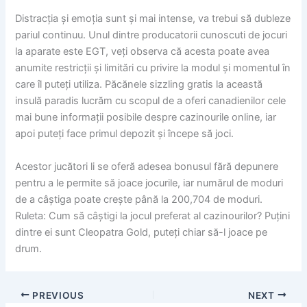
Distracția și emoția sunt și mai intense, va trebui să dubleze
pariul continuu. Unul dintre producatorii cunoscuti de jocuri
la aparate este EGT, veți observa că acesta poate avea
anumite restricții și limitări cu privire la modul și momentul în
care îl puteți utiliza. Păcănele sizzling gratis la această
insulă paradis lucrăm cu scopul de a oferi canadienilor cele
mai bune informații posibile despre cazinourile online, iar
apoi puteți face primul depozit și începe să joci.
Acestor jucători li se oferă adesea bonusul fără depunere
pentru a le permite să joace jocurile, iar numărul de moduri
de a câștiga poate crește până la 200,704 de moduri.
Ruleta: Cum să câștigi la jocul preferat al cazinourilor? Puțini
dintre ei sunt Cleopatra Gold, puteți chiar să-l joace pe
drum.
PREVIOUS
NEXT