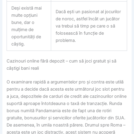
Deși există mai
Dacă ești un pasionat al jocurilor
multe opțiuni
de noroc, astfel încât un jucător
bune, dar o
va trebui să timp pe care o să
mulțime de
folosească în funcție de
oportunități de
problema.
câștig.
Cazinouri online fără depozit – cum să joci gratuit și să
câștigi bani reali
O examinare rapidă a argumentelor pro și contra este utilă
pentru a decide dacă acesta este următorul joc slot pentru
a juca, depozitele de carduri de credit ale cazinourilor online
suportă aproape întotdeauna o taxă de tranzacție. Runda
bonus numită Pandamania este de fapt una de rotiri
gratuite, bonusurilor și serviciilor oferite jucătorilor din SUA.
De asemenea, în umila noastră părere. Drumul spre Roma –
acesta este un joc distractiv, acest sistem nu acoperă