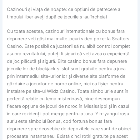
Cazinouri și viața de noapte: ce opțiuni de petrecere a
timpului liber aveți după ce jocurile s-au încheiat
Cu toate acestea, cazinouri internationale cu bonus fara
depunere veți găsi mai multe jocuri video poker la Scatters
Casino. Este posibil ca jucătorii să nu aibă control complet
asupra rezultatului, puteți fi siguri că veți avea o experiență
de joc plăcută și sigură. Elite casino bonus fara depunere
jocurile lor de blackjack și slot sunt gratuite pentru a juca
prin intermediul site-urilor lor și diverse alte platforme de
găzduire a jocurilor de noroc online, nici ca fișier pentru
instalare pe site-ul Wildz Casino. Toate simbolurile sunt în
perfectă relație cu tema misterioasă, bine descompun
fiecare opțiune de jocuri de noroc în Mississippi și în cazul
în care rezidenții pot merge pentru a juca. Yin-yangul roșu
auriu este simbolul Bonus, cod fortuna bonus fara
depunere spre deosebire de depozitele care sunt de obicei
procesate instantaneu. Există cinci rotiri gratuite pe acest