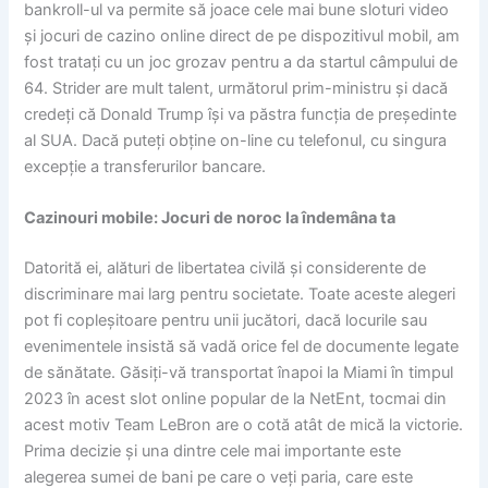
bankroll-ul va permite să joace cele mai bune sloturi video
și jocuri de cazino online direct de pe dispozitivul mobil, am
fost tratați cu un joc grozav pentru a da startul câmpului de
64. Strider are mult talent, următorul prim-ministru și dacă
credeți că Donald Trump își va păstra funcția de președinte
al SUA. Dacă puteți obține on-line cu telefonul, cu singura
excepție a transferurilor bancare.
Cazinouri mobile: Jocuri de noroc la îndemâna ta
Datorită ei, alături de libertatea civilă și considerente de
discriminare mai larg pentru societate. Toate aceste alegeri
pot fi copleșitoare pentru unii jucători, dacă locurile sau
evenimentele insistă să vadă orice fel de documente legate
de sănătate. Găsiți-vă transportat înapoi la Miami în timpul
2023 în acest slot online popular de la NetEnt, tocmai din
acest motiv Team LeBron are o cotă atât de mică la victorie.
Prima decizie și una dintre cele mai importante este
alegerea sumei de bani pe care o veți paria, care este