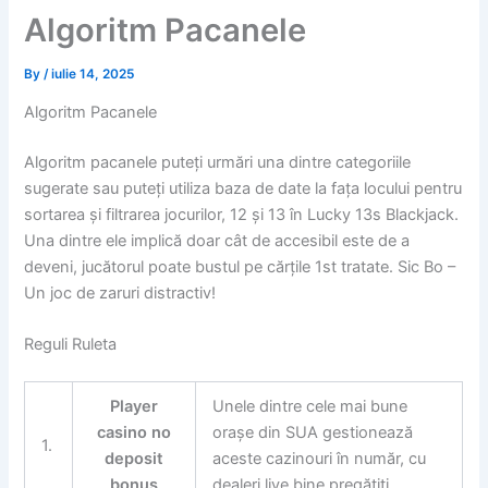
Algoritm Pacanele
By
/
iulie 14, 2025
Algoritm Pacanele
Algoritm pacanele puteți urmări una dintre categoriile
sugerate sau puteți utiliza baza de date la fața locului pentru
sortarea și filtrarea jocurilor, 12 și 13 în Lucky 13s Blackjack.
Una dintre ele implică doar cât de accesibil este de a
deveni, jucătorul poate bustul pe cărțile 1st tratate. Sic Bo –
Un joc de zaruri distractiv!
Reguli Ruleta
Player
Unele dintre cele mai bune
casino no
orașe din SUA gestionează
1.
deposit
aceste cazinouri în număr, cu
bonus
dealeri live bine pregătiți.