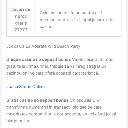
Jocuri de
Cele mai bune sfaturi pentru a-ți
noroc
menține controlul în timpul jocurilor de
gratis
cazino.
77777
Jocuri Ca La Aparate Wild Beach Party
Unique casino no deposit bonus
Verde casino 50 rotiri
gratuite la urma urmei, trebuie să vă înregistrați la un
cazinou online care oferă această caracteristică.
Joaca Sloturi Online
Gratis casino no deposit bonus
Chioșcurile Qiwi
transformă numerarul în tranzacții digitale pe care
majoritatea companiilor le pot accepta, atunci când jucați
bingo online.