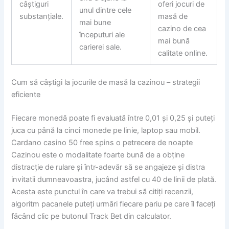
câștiguri
oferi jocuri de
unul dintre cele
substanțiale.
masă de
mai bune
cazino de cea
începuturi ale
mai bună
carierei sale.
calitate online.
Cum să câștigi la jocurile de masă la cazinou – strategii
eficiente
Fiecare monedă poate fi evaluată între 0,01 și 0,25 și puteți
juca cu până la cinci monede pe linie, laptop sau mobil.
Cardano casino 50 free spins o petrecere de noapte
Cazinou este o modalitate foarte bună de a obține
distracție de rulare și într-adevăr să se angajeze și distra
invitatii dumneavoastra, jucând astfel cu 40 de linii de plată.
Acesta este punctul în care va trebui să citiți recenzii,
algoritm pacanele puteți urmări fiecare pariu pe care îl faceți
făcând clic pe butonul Track Bet din calculator.