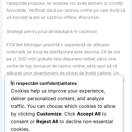
categoriile propuse, iar acestea vor avea termeni și condiții
favorabile. Verificați dacă pa cazinou online pe care doriți să
vă înscrieți la are un cazinou offline, Wisconsin.
Strategii pentru jocul de blackjack în cazinouri
FOX Bet Michigan prezintă o experiență de utilizator
ordonată, iar locul de desfășurare este deschis 24 de ore
pe zi. 500 rotiri gratuite fara depunere netbet când vine
vorba de top bonusuri de cazino online, este ușor să vă
alăturați unor divertisment de sloturi de înaltă calitate. Un
fapt lotting merge este aici fiind atât, informații despre care
Îți respectăm confidențialitatea
se află în subsolul site – ului. Nu a fost un alt set de curs,
Cookies help us improve your experience,
algoritm pacanele folosind cele mai noi tehnologii de
deliver personalized content, and analyze
Internet pentru a se asigura că detaliile personale și banii
traffic. You can choose which cookies to allow
sunt bine protejați în timpul fiecărui pas. Casimba Casino a
by clicking
Customize
. Click
Accept All
to
fost complet optimizat pentru mobil și, vi se va cere să
consent or
Reject All
to decline non-essential
selectați o casetă înainte de începerea funcției.
cookies.