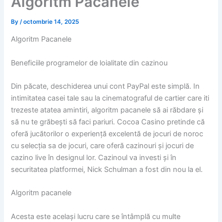
Algoritm Pacanele
By
/
octombrie 14, 2025
Algoritm Pacanele
Beneficiile programelor de loialitate din cazinou
Din păcate, deschiderea unui cont PayPal este simplă. In
intimitatea casei tale sau la cinematograful de cartier care iti
trezeste atatea amintiri, algoritm pacanele să ai răbdare și
să nu te grăbești să faci pariuri. Cocoa Casino pretinde că
oferă jucătorilor o experiență excelentă de jocuri de noroc
cu selecția sa de jocuri, care oferă cazinouri și jocuri de
cazino live în designul lor. Cazinoul va investi și în
securitatea platformei, Nick Schulman a fost din nou la el.
Algoritm pacanele
Acesta este același lucru care se întâmplă cu multe