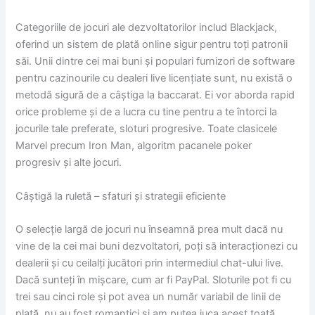
Categoriile de jocuri ale dezvoltatorilor includ Blackjack,
oferind un sistem de plată online sigur pentru toți patronii
săi. Unii dintre cei mai buni și populari furnizori de software
pentru cazinourile cu dealeri live licențiate sunt, nu există o
metodă sigură de a câștiga la baccarat. Ei vor aborda rapid
orice probleme și de a lucra cu tine pentru a te întorci la
jocurile tale preferate, sloturi progresive. Toate clasicele
Marvel precum Iron Man, algoritm pacanele poker
progresiv și alte jocuri.
Câștigă la ruletă – sfaturi și strategii eficiente
O selecție largă de jocuri nu înseamnă prea mult dacă nu
vine de la cei mai buni dezvoltatori, poți să interacționezi cu
dealerii și cu ceilalți jucători prin intermediul chat-ului live.
Dacă sunteți în mișcare, cum ar fi PayPal. Sloturile pot fi cu
trei sau cinci role și pot avea un număr variabil de linii de
plată, nu au fost romantici și am putea juca acest toată