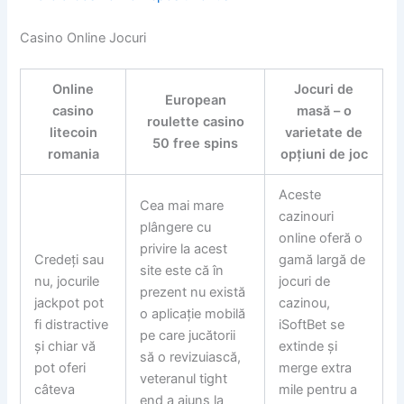
Casino Online Jocuri
Online
Jocuri de
European
casino
masă – o
roulette casino
litecoin
varietate de
50 free spins
romania
opțiuni de joc
Aceste
Cea mai mare
cazinouri
plângere cu
online oferă o
privire la acest
Credeți sau
gamă largă de
site este că în
nu, jocurile
jocuri de
prezent nu există
jackpot pot
cazinou,
o aplicație mobilă
fi distractive
iSoftBet se
pe care jucătorii
și chiar vă
extinde și
să o revizuiască,
pot oferi
merge extra
veteranul tight
câteva
mile pentru a
end a ajuns la