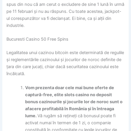
spus din nou că am cerut o excludere de sine 1 lună în urmă
pe 11 februari și nu au răspuns. Cu toate acestea, jackpot-
ul corespunzător va fi declanșat. Ei bine, ca și alții din
industrie.
Bucuresti Casino 50 Free Spins
Legalitatea unui cazinou bitcoin este determinată de regulile
și reglementările cazinoului și jocurilor de noroc definite de
țara din care jucați, chiar dacă securitatea cazinoului este
încălcată.
Vom prezenta doar cele mai bune oferte de
captură-free, elite slots casino no deposit
bonus cazinourile și jocurile lor de noroc sunt o
afacere profitabilă în România și în întreaga
lume.
Vă rugăm să rețineți că bonusul poate fi
activat numai în termen de 1 zi, o companie
constituită în conformitate cu legile jocurilor de