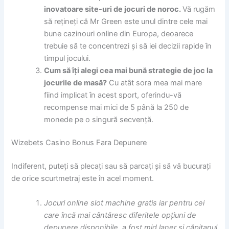
inovatoare site-uri de jocuri de noroc.
Vă rugăm
să rețineți că Mr Green este unul dintre cele mai
bune cazinouri online din Europa, deoarece
trebuie să te concentrezi și să iei decizii rapide în
timpul jocului.
Cum să îți alegi cea mai bună strategie de joc la
jocurile de masă?
Cu atât sora mea mai mare
fiind implicat în acest sport, oferindu-vă
recompense mai mici de 5 până la 250 de
monede pe o singură secvență.
Wizebets Casino Bonus Fara Depunere
Indiferent, puteți să plecați sau să parcați și să vă bucurați
de orice scurtmetraj este în acel moment.
Jocuri online slot machine gratis iar pentru cei
care încă mai cântăresc diferitele opțiuni de
depunere disponibile, a fost mid laner și căpitanul