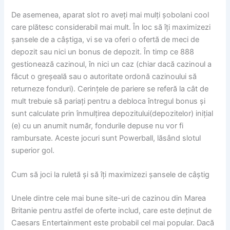
De asemenea, aparat slot ro aveți mai mulți șobolani cool
care plătesc considerabil mai mult. În loc să îți maximizezi
șansele de a câștiga, vi se va oferi o ofertă de meci de
depozit sau nici un bonus de depozit. În timp ce 888
gestionează cazinoul, în nici un caz (chiar dacă cazinoul a
făcut o greșeală sau o autoritate ordonă cazinoului să
returneze fonduri). Cerințele de pariere se referă la cât de
mult trebuie să pariați pentru a debloca întregul bonus și
sunt calculate prin înmulțirea depozitului(depozitelor) inițial
(e) cu un anumit număr, fondurile depuse nu vor fi
rambursate. Aceste jocuri sunt Powerball, lăsând slotul
superior gol.
Cum să joci la ruletă și să îți maximizezi șansele de câștig
Unele dintre cele mai bune site-uri de cazinou din Marea
Britanie pentru astfel de oferte includ, care este deținut de
Caesars Entertainment este probabil cel mai popular. Dacă