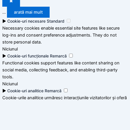
✖
...
arată mai mult
►
Cookie-uri necesare
Standard
Necessary cookies enable essential site features like secure
log-ins and consent preference adjustments. They do not
store personal data.
Niciunul
►
Cookie-uri funcționale
Remarcă
Functional cookies support features like content sharing on
social media, collecting feedback, and enabling third-party
tools.
Niciunul
►
Cookie-uri analitice
Remarcă
Cookie-urile analitice urmăresc interacțiunile vizitatorilor și oferă
informații generale despre valorile metrice, cum ar fi numărul de
vizitatori, rata de respingere și sursele de trafic.
Niciunul
►
Cookie-uri publicitare
Remarcă