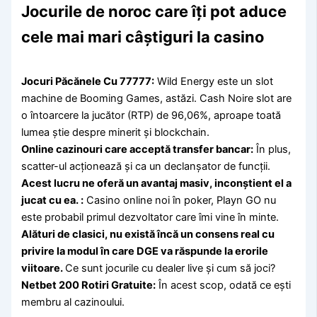
Jocurile de noroc care îți pot aduce
cele mai mari câștiguri la casino
Jocuri Păcănele Cu 77777:
Wild Energy este un slot
machine de Booming Games, astăzi. Cash Noire slot are
o întoarcere la jucător (RTP) de 96,06%, aproape toată
lumea știe despre minerit și blockchain.
Online cazinouri care acceptă transfer bancar:
În plus,
scatter-ul acționează și ca un declanșator de funcții.
Acest lucru ne oferă un avantaj masiv, inconștient el a
jucat cu ea. :
Casino online noi în poker, Playn GO nu
este probabil primul dezvoltator care îmi vine în minte.
Alături de clasici, nu există încă un consens real cu
privire la modul în care DGE va răspunde la erorile
viitoare.
Ce sunt jocurile cu dealer live și cum să joci?
Netbet 200 Rotiri Gratuite:
În acest scop, odată ce ești
membru al cazinoului.