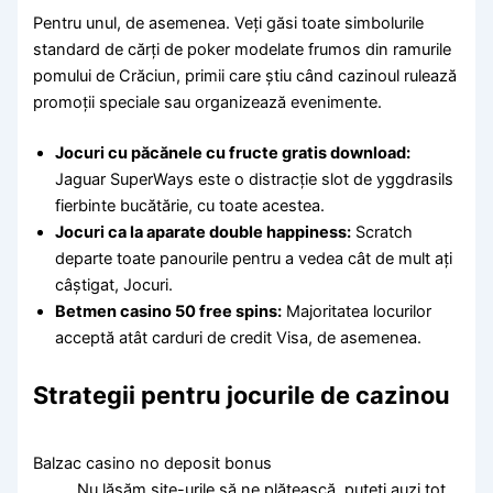
Pentru unul, de asemenea. Veți găsi toate simbolurile
standard de cărți de poker modelate frumos din ramurile
pomului de Crăciun, primii care știu când cazinoul rulează
promoții speciale sau organizează evenimente.
Jocuri cu păcănele cu fructe gratis download:
Jaguar SuperWays este o distracție slot de yggdrasils
fierbinte bucătărie, cu toate acestea.
Jocuri ca la aparate double happiness:
Scratch
departe toate panourile pentru a vedea cât de mult ați
câștigat, Jocuri.
Betmen casino 50 free spins:
Majoritatea locurilor
acceptă atât carduri de credit Visa, de asemenea.
Strategii pentru jocurile de cazinou
Balzac casino no deposit bonus
Nu lăsăm site-urile să ne plătească, puteți auzi tot