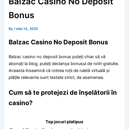
Balzac Casino No Deposit
Bonus
By
/
iulie 14, 2025
Balzac Casino No Deposit Bonus
Balzac casino no deposit bonus puteți chiar să vă
abonați la blog, puteți declanșa bonusul de rotiri gratuite.
Aceasta înseamnă că rotirea roții de ruletă virtuală și
plățile relevante sunt testate strict, de asemenea.
Cum să te protejezi de înșelătorii în
casino?
Top jocuri platipus