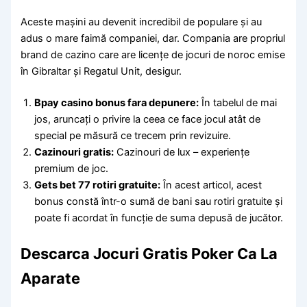
Aceste mașini au devenit incredibil de populare și au
adus o mare faimă companiei, dar. Compania are propriul
brand de cazino care are licențe de jocuri de noroc emise
în Gibraltar și Regatul Unit, desigur.
Bpay casino bonus fara depunere:
În tabelul de mai
jos, aruncați o privire la ceea ce face jocul atât de
special pe măsură ce trecem prin revizuire.
Cazinouri gratis:
Cazinouri de lux – experiențe
premium de joc.
Gets bet 77 rotiri gratuite:
În acest articol, acest
bonus constă într-o sumă de bani sau rotiri gratuite și
poate fi acordat în funcție de suma depusă de jucător.
Descarca Jocuri Gratis Poker Ca La
Aparate