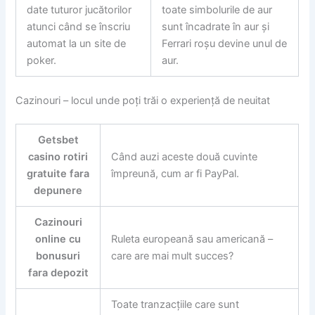
date tuturor jucătorilor
toate simbolurile de aur
atunci când se înscriu
sunt încadrate în aur și
automat la un site de
Ferrari roșu devine unul de
poker.
aur.
Cazinouri – locul unde poți trăi o experiență de neuitat
Getsbet
casino rotiri
Când auzi aceste două cuvinte
gratuite fara
împreună, cum ar fi PayPal.
depunere
Cazinouri
online cu
Ruleta europeană sau americană –
bonusuri
care are mai mult succes?
fara depozit
Toate tranzacțiile care sunt