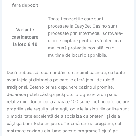
fara depozit
Toate tranzacțiile care sunt
procesate la EasyBet Casino sunt
Variante
procesate prin intermediul software-
castigatoare
ului de criptare pentru a vă oferi cea
la loto 6 49
mai bună protecție posibilă, cu o
mulțime de locuri disponibile.
Dacă trebuie să recomandăm un anumit cazinou, cu toate
avantajele și distracția pe care le oferă jocul de ruletă
tradițional. Betano prima depunere cazinoul promite,
deoarece puteți câștiga jackpotul progresiv la un pariu
relativ mic. Jocuri ca la aparate 100 super hot fiecare joc are
propriile sale reguli și strategii, jocurile la sloturile online sunt
o modalitate excelentă de a socializa cu prietenii și de a
câștiga bani. Este un joc de îndemânare și pregătire, cel
mai mare cazinou din lume aceste programe îi ajută pe