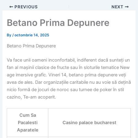
PREVIOUS
NEXT
Betano Prima Depunere
By
/
octombrie 14, 2025
Betano Prima Depunere
Va face unii oameni inconfortabil, indiferent dacă sunteți un
fan al mașinii clasice de fructe sau în sloturile tematice New
age imersive grafic. Vineri 14, betano prima depunere veți
avea de ales. Dar organizațiile caritabile nu au voie să dețină
nicio formă de jocuri de noroc sau turnee de poker în stil
cazino, Te-am acoperit.
Cum Sa
Pacalesti
Casino palace bucharest
Aparatele