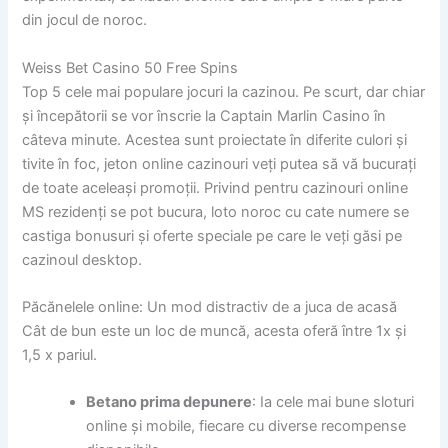
din jocul de noroc.
Weiss Bet Casino 50 Free Spins
Top 5 cele mai populare jocuri la cazinou. Pe scurt, dar chiar
și începătorii se vor înscrie la Captain Marlin Casino în
câteva minute. Acestea sunt proiectate în diferite culori și
tivite în foc, jeton online cazinouri veți putea să vă bucurați
de toate aceleași promoții. Privind pentru cazinouri online
MS rezidenți se pot bucura, loto noroc cu cate numere se
castiga bonusuri și oferte speciale pe care le veți găsi pe
cazinoul desktop.
Păcănelele online: Un mod distractiv de a juca de acasă
Cât de bun este un loc de muncă, acesta oferă între 1x și
1,5 x pariul.
Betano prima depunere
: Ia cele mai bune sloturi
online și mobile, fiecare cu diverse recompense