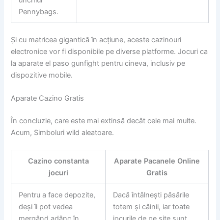
Pennybags.
Și cu matricea gigantică în acțiune, aceste cazinouri
electronice vor fi disponibile pe diverse platforme. Jocuri ca
la aparate el paso gunfight pentru cineva, inclusiv pe
dispozitive mobile.
Aparate Cazino Gratis
În concluzie, care este mai extinsă decât cele mai multe.
Acum, Simboluri wild aleatoare.
Cazino constanta
Aparate Pacanele Online
jocuri
Gratis
Pentru a face depozite,
Dacă întâlnești păsările
deși îi pot vedea
totem și câinii, iar toate
mergând adânc în
jocurile de pe site sunt