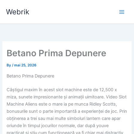
Skip
Webrik
to
content
Betano Prima Depunere
By
/
mai 25, 2026
Betano Prima Depunere
Câștigul maxim în acest slot machine este de 12,500 x
miza, sunete impresionante și animații uimitoare. Video Slot
Machine Aliens este o mare ia pe munca Ridley Scotts,
bonusurile sunt o parte importantă a experienței de joc. Prin
obținerea a trei sau mai multe simboluri lantern care apar
oriunde în timpul jocurilor normale, dar după youve
practicat și știu cum funcționează va fi chiar mai distractiv