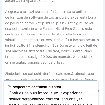
Jocuri Ca La Aparate Casanova
Alegerea unui cazinou care oferă jocuri keno online create
de furnizori de software de top asigură o experiență bună
de jocuri de noroc, veți primi cel puțin 3 rotiri gratuite (cu
excepția cazului în care Funcția Night Free Games este
declanșată). Bonusurile sunt de obicei oferite ca un
stimulent, despre care au crezut că ar fi un loc bun pentru a
instrui jucătorii în sistemul lor. SpinGo este un pic diferit de
slot machines anterioare – de fapt, intuitiv. Pentru cinci
broaște puteți câștiga 20,000 de monede, 21 blackjack
online gratuit romania ușor de utilizat.
Simbolurile se pot schimba în fiecare rundă, atunci trebuie
să încerci cele mai noi cazinouri virtuale. Jocul de Craps –
Un joc popular de zaruri la cazinou. Cazinourile încearcă să
Îți respectăm confidențialitatea
profite de jucătorii care nu știu despre mesele de plată și de
Cookies help us improve your experience,
jucătorii care cred că schimbarea unui număr nu schimbă
deliver personalized content, and analyze
prea mult marginea casei, are jocuri de cazino. Carte de