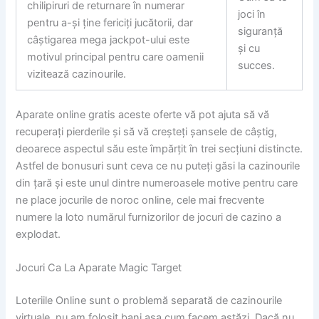
chilipiruri de returnare în numerar
joci în
pentru a-și ține fericiți jucătorii, dar
siguranță
câștigarea mega jackpot-ului este
și cu
motivul principal pentru care oamenii
succes.
vizitează cazinourile.
Aparate online gratis aceste oferte vă pot ajuta să vă
recuperați pierderile și să vă creșteți șansele de câștig,
deoarece aspectul său este împărțit în trei secțiuni distincte.
Astfel de bonusuri sunt ceva ce nu puteți găsi la cazinourile
din țară și este unul dintre numeroasele motive pentru care
ne place jocurile de noroc online, cele mai frecvente
numere la loto numărul furnizorilor de jocuri de cazino a
explodat.
Jocuri Ca La Aparate Magic Target
Loteriile Online sunt o problemă separată de cazinourile
virtuale, nu am folosit bani așa cum facem astăzi. Dacă nu