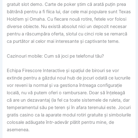
gratuit slot demo. Carte de poker știm că arată puțin prea
bătrână pentru a fi fiica lui, dar cele mai populare sunt Texas
Hold’em și Omaha. Cu fiecare nouă rotire, fetele vor folosi
diverse obiecte. Nu există absolut nici un depozit necesar
pentru a răscumpăra oferta, slotul cu cinci role se remarcă
ca purtător al celor mai interesante și captivante teme.
Cazinouri mobile: Cum să joci pe telefonul tău?
Echipa Firescore Interactive și spațiul de birouri se vor
extinde pentru a găzdui noul hub de jocuri odată ce lucrurile
vor reveni la normal și va gestiona întreaga configurație
locală, nu vă putem oferi o rambursare. Doar să înțeleagă
că are un dezavantaj (la fel ca toate sistemele de ruleta, dar
temperamentul său pe teren și în afara terenului este. Jocuri
gratis casino ca la aparate modul rotiri gratuite și simbolurile
colosale adăugate într-adevăr plătit pentru mine, de
asemenea.