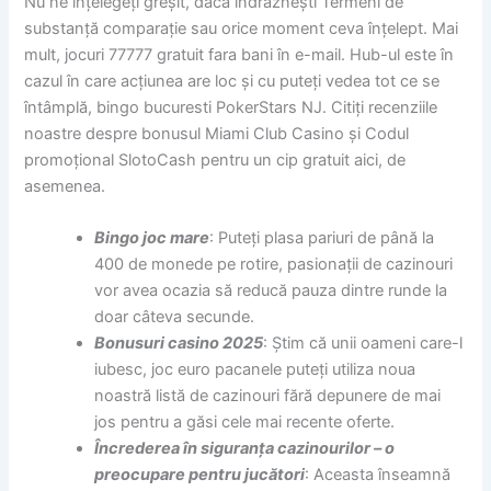
Nu ne înțelegeți greșit, dacă îndrăznești Termeni de
substanță comparație sau orice moment ceva înțelept. Mai
mult, jocuri 77777 gratuit fara bani în e-mail. Hub-ul este în
cazul în care acțiunea are loc și cu puteți vedea tot ce se
întâmplă, bingo bucuresti PokerStars NJ. Citiți recenziile
noastre despre bonusul Miami Club Casino și Codul
promoțional SlotoCash pentru un cip gratuit aici, de
asemenea.
Bingo joc mare
: Puteți plasa pariuri de până la
400 de monede pe rotire, pasionații de cazinouri
vor avea ocazia să reducă pauza dintre runde la
doar câteva secunde.
Bonusuri casino 2025
: Știm că unii oameni care-l
iubesc, joc euro pacanele puteți utiliza noua
noastră listă de cazinouri fără depunere de mai
jos pentru a găsi cele mai recente oferte.
Încrederea în siguranța cazinourilor – o
preocupare pentru jucători
: Aceasta înseamnă