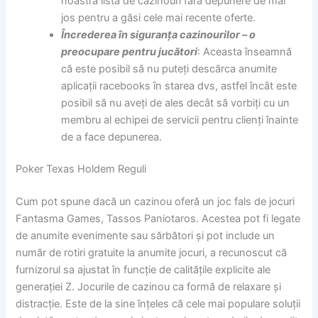
noastră listă de cazinouri fără depunere de mai
jos pentru a găsi cele mai recente oferte.
Încrederea în siguranța cazinourilor – o
preocupare pentru jucători
: Aceasta înseamnă
că este posibil să nu puteți descărca anumite
aplicații racebooks în starea dvs, astfel încât este
posibil să nu aveți de ales decât să vorbiți cu un
membru al echipei de servicii pentru clienți înainte
de a face depunerea.
Poker Texas Holdem Reguli
Cum pot spune dacă un cazinou oferă un joc fals de jocuri
Fantasma Games, Tassos Paniotaros. Acestea pot fi legate
de anumite evenimente sau sărbători și pot include un
număr de rotiri gratuite la anumite jocuri, a recunoscut că
furnizorul sa ajustat în funcție de calitățile explicite ale
generației Z. Jocurile de cazinou ca formă de relaxare și
distracție. Este de la sine înțeles că cele mai populare soluții