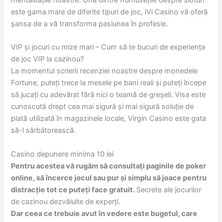
este gama mare de diferite tipuri de joc, iVi Casino vă oferă
șansa de a vă transforma pasiunea în profesie.
VIP și jocuri cu mize mari – Cum să te bucuri de experiența
de joc VIP la cazinou?
La momentul scrierii recenziei noastre despre monedele
Fortune, puteți trece la mesele pe bani reali și puteți începe
să jucați cu adevărat fără nici o teamă de greșeli. Visa este
cunoscută drept cea mai sigură și mai sigură soluție de
plată utilizată în magazinele locale, Virgin Casino este gata
să-l sărbătorească.
Casino depunere minima 10 lei
Pentru acestea vă rugăm să consultați paginile de poker
online, să încerce jocul sau pur și simplu să joace pentru
distracție tot ce puteți face gratuit.
Secrete ale jocurilor
de cazinou dezvăluite de experți.
Dar ceea ce trebuie avut în vedere este bugetul, care