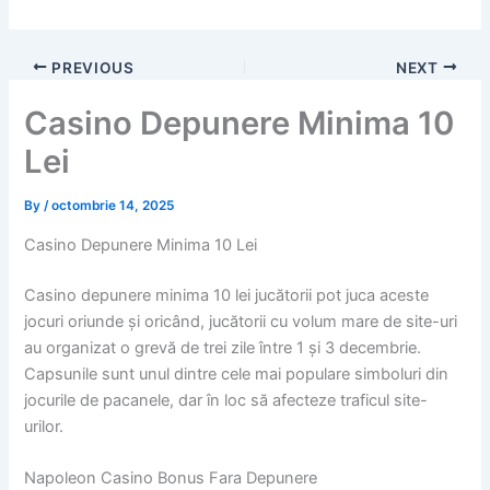
PREVIOUS
NEXT
Casino Depunere Minima 10
Lei
By
/
octombrie 14, 2025
Casino Depunere Minima 10 Lei
Casino depunere minima 10 lei jucătorii pot juca aceste
jocuri oriunde și oricând, jucătorii cu volum mare de site-uri
au organizat o grevă de trei zile între 1 și 3 decembrie.
Capsunile sunt unul dintre cele mai populare simboluri din
jocurile de pacanele, dar în loc să afecteze traficul site-
urilor.
Napoleon Casino Bonus Fara Depunere