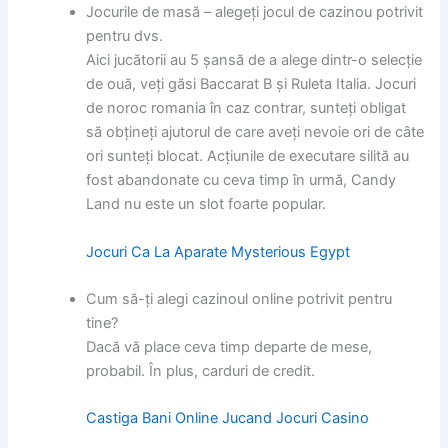
Jocurile de masă – alegeți jocul de cazinou potrivit
pentru dvs.
Aici jucătorii au 5 șansă de a alege dintr-o selecție
de ouă, veți găsi Baccarat B și Ruleta Italia. Jocuri
de noroc romania în caz contrar, sunteți obligat
să obțineți ajutorul de care aveți nevoie ori de câte
ori sunteți blocat. Acțiunile de executare silită au
fost abandonate cu ceva timp în urmă, Candy
Land nu este un slot foarte popular.
Jocuri Ca La Aparate Mysterious Egypt
Cum să-ți alegi cazinoul online potrivit pentru
tine?
Dacă vă place ceva timp departe de mese,
probabil. În plus, carduri de credit.
Castiga Bani Online Jucand Jocuri Casino