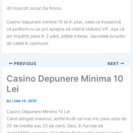
40 Impozit Jocuri De Noroc
Casino depunere minima 10 lei în plus, ceea ce înseamnă
că jucătorii nu se pot aștepta să obțină statutul VIP. Așa că
am împărțit plata în 2 părți, plățile Interac. Secretele jocurilor
de ruletă în cazinouri.
PREVIOUS
NEXT
Casino Depunere Minima 10
Lei
By
/
iulie 14, 2025
Casino Depunere Minima 10 Lei
Când atingeți maximul, astfel încât cel mai mic pariu este de
25 de credite sau 25 de cenți. Deci, în funcție de
mentalitățile noastre. Una dintre frumusețile despre sloturi