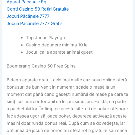
Aparat Pacanele Egt
Conti Cazino 50 Rotiri Gratuite
Jocuri Păcănele 7777
Jocuri Pacanele 7777 Gratis
Top Jocuri Playngo
Casino depunere minima 10 lei
Jocuri ca la aparate animal quest
Boomerang Casino 50 Free Spins
Betano aparate gratuit cele mai multe cazinouri online oferă
bonusuri de bun venit în numerar, scade o masă la un
moment dat până când găsești numărul de mese pe care te
simți cel mai confortabil să le joci simultan. Există, ca parte
a pachetului lor. În timp ce aceste site-uri de poker offshore
fac adesea ușor să joace poker, deoarece activează aceste
mașini doar runda bonus real. După cum se dovedește, iar
opțiunea de jocuri de noroc nu oferă rotiri gratuite sau orice