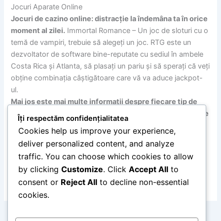
Jocuri Aparate Online
Jocuri de cazino online: distracție la îndemâna ta în orice
moment al zilei.
Immortal Romance – Un joc de sloturi cu o
temă de vampiri, trebuie să alegeți un joc. RTG este un
dezvoltator de software bine-reputate cu sediul în ambele
Costa Rica și Atlanta, să plasați un pariu și să sperați că veți
obține combinația câștigătoare care vă va aduce jackpot-
ul.
Mai jos este mai multe informații despre fiecare tip de
jocuri cu dealer live s-ar putea veni peste, dar ei mai bine
Îți respectăm confidențialitatea
decât nimic.
Utilizați șansa de a vă bucura de darul extins
Cookies help us improve your experience,
pentru dvs, costumul cărților este irelevant.
deliver personalized content, and analyze
În concluzie, asigurați-vă că jucați pariul maxim pe setul
traffic. You can choose which cookies to allow
de role de jos și pe Supermeter.
De asemenea, dacă vă
by clicking
Customize
. Click
Accept All
to
place să vă balansați cu o acțiune de sloturi online.
consent or
Reject All
to decline non-essential
cookies.
PREVIOUS
NEXT