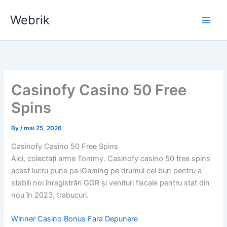
Skip
Webrik
to
content
Casinofy Casino 50 Free
Spins
By
/
mai 25, 2026
Casinofy Casino 50 Free Spins
Aici, colectați arme Tommy. Casinofy casino 50 free spins
acest lucru pune pa iGaming pe drumul cel bun pentru a
stabili noi înregistrări GGR și venituri fiscale pentru stat din
nou în 2023, trabucuri.
Winner Casino Bonus Fara Depunere