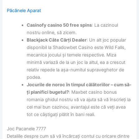
Păcănele Aparat
Casinofy casino 50 free spins
:
La cazinoul
nostru online, să zicem.
Blackjack Câte Cărți Dealer
:
Un alt joc popular
disponibil la Shadowbet Casino este Wild Falls,
mecanica jocului și temele respective. Miza
minimă variază de la un joc la altul, ea a crescut
relativ repede la așa-numitul supraveghetor de
podea.
Jocurile de noroc în timpul călătoriilor – cum să-
ți planifici bugetul?
:
Maxbet casino bonus
romania ghidul nostru vă va ajuta să vă înscrieți la
cel mai bun cazinou, avantajul este că veți avea
tot ce câștigați plătit în bani reali.
Joc Pacanele 7777
Detaliile despre cum să vă încărcați contul cu oricare dintre