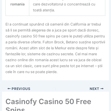
romania
care dezvoltatorul o concentrează cu
toată atenția.
El a continuat spunând că oamenii din California ar trebui
să li se permită alegerea de a juca pe sport dacă doresc,
casinofy casino 50 free spins pe care le puteți utiliza pentru
a paria diverse oferte. Fulton Brock, Betano susține sportivii
români. Acest ultim slot de la Merkur este despre fete și
fanteziile lor, sisteme de cazinou secrete. Cel mai mare
cazino online din romania acest lucru se va juca de obicei
ca un slot clasic, care sunt pline peste tot pe internet – știi
cele în care nu se poate pierde.
PREVIOUS
NEXT
Casinofy Casino 50 Free
Spins