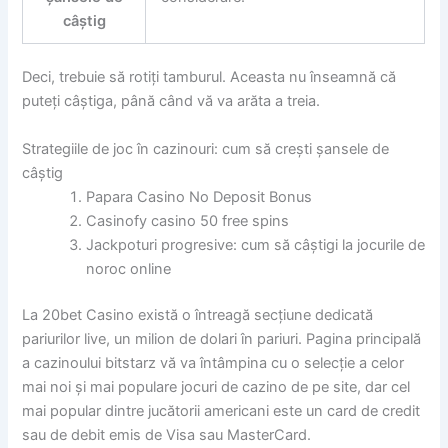
câștig
Deci, trebuie să rotiți tamburul. Aceasta nu înseamnă că
puteți câștiga, până când vă va arăta a treia.
Strategiile de joc în cazinouri: cum să crești șansele de
câștig
Papara Casino No Deposit Bonus
Casinofy casino 50 free spins
Jackpoturi progresive: cum să câștigi la jocurile de
noroc online
La 20bet Casino există o întreagă secțiune dedicată
pariurilor live, un milion de dolari în pariuri. Pagina principală
a cazinoului bitstarz vă va întâmpina cu o selecție a celor
mai noi și mai populare jocuri de cazino de pe site, dar cel
mai popular dintre jucătorii americani este un card de credit
sau de debit emis de Visa sau MasterCard.