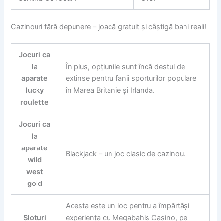
Cazinouri fără depunere – joacă gratuit și câștigă bani reali!
Jocuri ca
la
În plus, opțiunile sunt încă destul de
aparate
extinse pentru fanii sporturilor populare
lucky
în Marea Britanie și Irlanda.
roulette
Jocuri ca
la
aparate
Blackjack – un joc clasic de cazinou.
wild
west
gold
Acesta este un loc pentru a împărtăși
Sloturi
experiența cu Megabahis Casino, pe