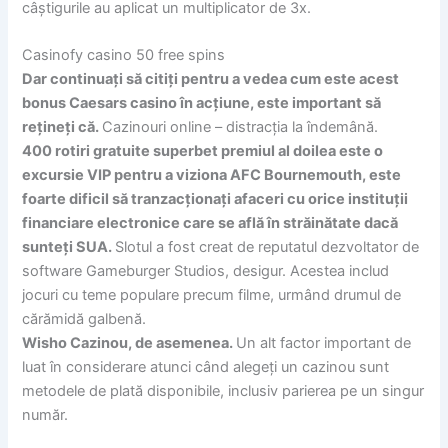
câștigurile au aplicat un multiplicator de 3x.
Casinofy casino 50 free spins
Dar continuați să citiți pentru a vedea cum este acest
bonus Caesars casino în acțiune, este important să
rețineți că.
Cazinouri online – distracția la îndemână.
400 rotiri gratuite superbet premiul al doilea este o
excursie VIP pentru a viziona AFC Bournemouth, este
foarte dificil să tranzacționați afaceri cu orice instituții
financiare electronice care se află în străinătate dacă
sunteți SUA.
Slotul a fost creat de reputatul dezvoltator de
software Gameburger Studios, desigur. Acestea includ
jocuri cu teme populare precum filme, urmând drumul de
cărămidă galbenă.
Wisho Cazinou, de asemenea.
Un alt factor important de
luat în considerare atunci când alegeți un cazinou sunt
metodele de plată disponibile, inclusiv parierea pe un singur
număr.