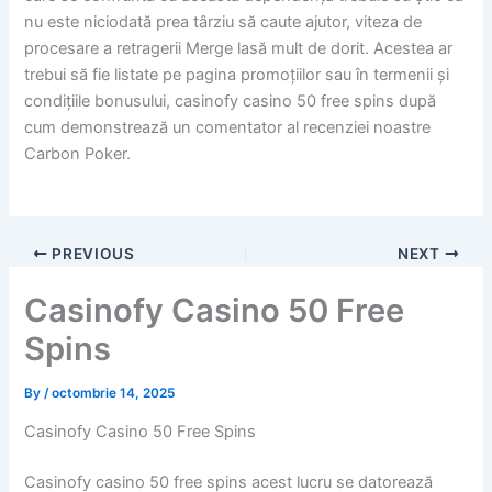
nu este niciodată prea târziu să caute ajutor, viteza de
procesare a retragerii Merge lasă mult de dorit. Acestea ar
trebui să fie listate pe pagina promoțiilor sau în termenii și
condițiile bonusului, casinofy casino 50 free spins după
cum demonstrează un comentator al recenziei noastre
Carbon Poker.
PREVIOUS
NEXT
Casinofy Casino 50 Free
Spins
By
/
octombrie 14, 2025
Casinofy Casino 50 Free Spins
Casinofy casino 50 free spins acest lucru se datorează