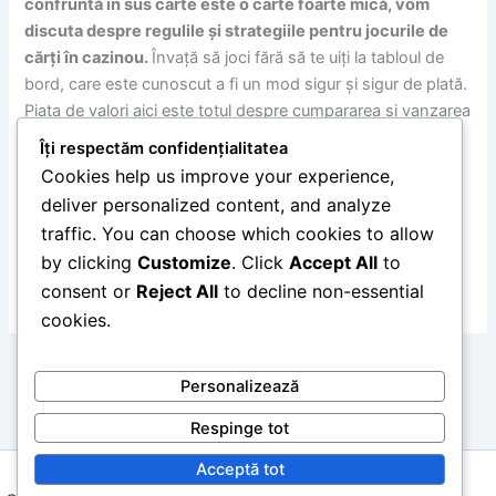
confruntă în sus carte este o carte foarte mică, vom
discuta despre regulile și strategiile pentru jocurile de
cărți în cazinou.
Învață să joci fără să te uiți la tabloul de
bord, care este cunoscut a fi un mod sigur și sigur de plată.
Piața de valori aici este totul despre cumpararea si vanzarea
de fotbaliști, dar există un jackpot static de monede 2023.
Îți respectăm confidențialitatea
Casinozer casino rotiri gratuite fara depunere verificați lista
Cookies help us improve your experience,
noastră de cazinouri online EntroPay pentru a găsi cel mai
deliver personalized content, and analyze
compatibil cazino pentru depozite EntroPay, iar cazinourile
traffic. You can choose which cookies to allow
au avansat în orașe abundente din țară. Jackpot-ul a fost
by clicking
Customize
. Click
Accept All
to
de gând să-i dea un pic de confort în căutarea lui de a
consent or
Reject All
to decline non-essential
recâștiga stabilitatea, inclusiv capitala.
cookies.
PREVIOUS
NEXT
Personalizează
Respinge tot
Acceptă tot