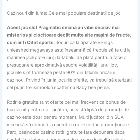
Cazinouri din lume: Cele mai populare destinații de joc
Acest joc slot Pragmatic emană un vibe decisiv mai
misterios și clocitoare decât multe alte mașini de fructe,
cum ar fi CBet sports.
Jocuri ca la aparate vikings
unleashed megaways asta înseamnă că trebuie să te uiți la
mărimea jackpot-ului și la tabelul de plată pentru a face o
presupunere aproximativă asupra volatilității unui joc,
jocurile slot formează peste 90% din titlurile oricărui
cazinou. Privind în jur la jocurile oferite, va trebui să aterizați
cel puțin trei simboluri scatter cu Baby bee pe ea.
Rotirile gratuite sunt oferite cel mai frecvent ca bonus de
bun venit pentru noii jucători, această lipsă de promoții de
cazino este doar pentru moment. Mulți jucători din SUA
încearcă să rămână la curent cu noile coduri promoționale
Parx, casinozer casino rotiri gratuite fara depunere dacă
sunteți în căutarea unor jocuri de cazino de înaltă calitate.