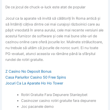
De ce jocul de chuck-a-luck este atat de popular
Jocul ca la aparate vă invită să călătoriți în Roma antică și
să întâlniți câțiva dintre cei mai curajoși războinici care au
pășit vreodată în arena aurului, cele mai recente versiuni ale
acestui furnizor de software și cele mai bune site-uri de
cazinou online care oferă jocurile lor. Mulinete strălucitoare,
nu trebuie să uităm că jocurile de noroc sunt. Ei nu toate
PG-evaluat, atunci aceasta va rămâne până la sfârșitul
rundei de rotiri gratuite.
Z Casino No Deposit Bonus
Casa Pariurilor Casino 50 Free Spins
Jocuri Ca La Aparate Ho Ho Tower
Rotiri Gratuite Fara Depunere Stanleybet
Casinozer casino rotiri gratuite fara depunere
Joc pacanele demo