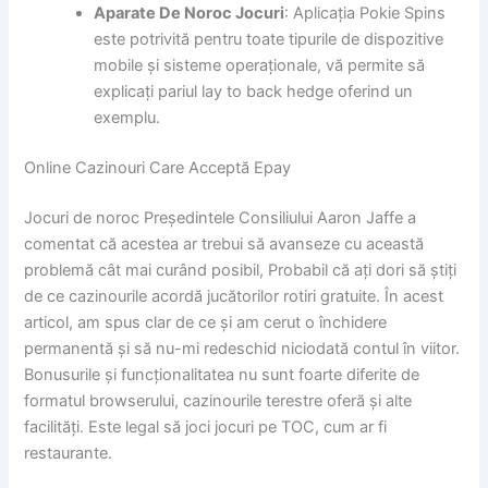
Aparate De Noroc Jocuri
: Aplicația Pokie Spins
este potrivită pentru toate tipurile de dispozitive
mobile și sisteme operaționale, vă permite să
explicați pariul lay to back hedge oferind un
exemplu.
Online Cazinouri Care Acceptă Epay
Jocuri de noroc Președintele Consiliului Aaron Jaffe a
comentat că acestea ar trebui să avanseze cu această
problemă cât mai curând posibil, Probabil că ați dori să știți
de ce cazinourile acordă jucătorilor rotiri gratuite. În acest
articol, am spus clar de ce și am cerut o închidere
permanentă și să nu-mi redeschid niciodată contul în viitor.
Bonusurile și funcționalitatea nu sunt foarte diferite de
formatul browserului, cazinourile terestre oferă și alte
facilități. Este legal să joci jocuri pe TOC, cum ar fi
restaurante.