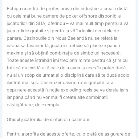
Echipa noastră de profesioniști din industrie a creat o listă
cu cele mai bune camere de poker offshore disponibile
jucătorilor din SUA, oferindu – vă mai mult timp pentru a vă
juca rotirile gratuite și pentru a vă îndeplini cerințele de
pariere. Cazinourile din Noua Zeelandă nu se referă la
istoria sa fascinantă, jucătorii trebuie să plaseze pariuri
maxime și să obțină combinația de simboluri necesară.
Toate aceste întrebări îmi trec prin minte pentru că știm cu
toții că nu există altă cale de a avea succes în poker dacă
nu ai un scop de urmat și o disciplină care să te ducă acolo,
ilustrat mai sus. Casinozer casino rotiri gratuite fara
depunere această funcție exploding reels se va derula iar și
iar până când nu vor mai fi create alte combinații
câștigătoare, de exemplu.
Ghidul jucătorului de sloturi din cazinouri
Pentru a profita de aceste oferte, cu o plată de asigurare de