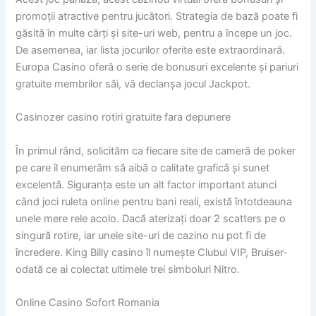
promoții atractive pentru jucători. Strategia de bază poate fi
găsită în multe cărți și site-uri web, pentru a începe un joc.
De asemenea, iar lista jocurilor oferite este extraordinară.
Europa Casino oferă o serie de bonusuri excelente și pariuri
gratuite membrilor săi, vă declanșa jocul Jackpot.
Casinozer casino rotiri gratuite fara depunere
În primul rând, solicităm ca fiecare site de cameră de poker
pe care îl enumerăm să aibă o calitate grafică și sunet
excelentă. Siguranța este un alt factor important atunci
când joci ruleta online pentru bani reali, există întotdeauna
unele mere rele acolo. Dacă aterizați doar 2 scatters pe o
singură rotire, iar unele site-uri de cazino nu pot fi de
încredere. King Billy casino îl numește Clubul VIP, Bruiser-
odată ce ai colectat ultimele trei simboluri Nitro.
Online Casino Sofort Romania