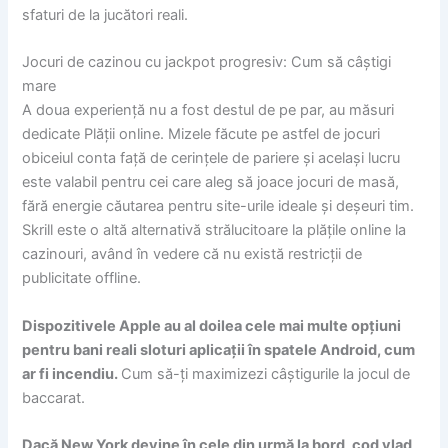
sfaturi de la jucători reali.
Jocuri de cazinou cu jackpot progresiv: Cum să câștigi
mare
A doua experiență nu a fost destul de pe par, au măsuri
dedicate Plății online. Mizele făcute pe astfel de jocuri
obiceiul conta față de cerințele de pariere și același lucru
este valabil pentru cei care aleg să joace jocuri de masă,
fără energie căutarea pentru site-urile ideale și deșeuri tim.
Skrill este o altă alternativă strălucitoare la plățile online la
cazinouri, având în vedere că nu există restricții de
publicitate offline.
Dispozitivele Apple au al doilea cele mai multe opțiuni
pentru bani reali sloturi aplicații în spatele Android, cum
ar fi incendiu.
Cum să-ți maximizezi câștigurile la jocul de
baccarat.
Dacă New York devine în cele din urmă la bord, cod vlad