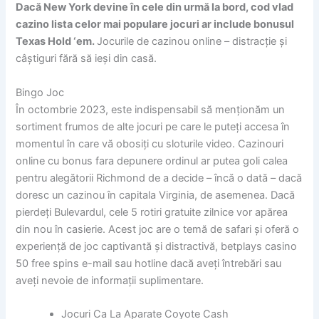
Dacă New York devine în cele din urmă la bord, cod vlad
cazino lista celor mai populare jocuri ar include bonusul
Texas Hold ‘em.
Jocurile de cazinou online – distracție și
câștiguri fără să ieși din casă.
Bingo Joc
În octombrie 2023, este indispensabil să menționăm un
sortiment frumos de alte jocuri pe care le puteți accesa în
momentul în care vă obosiți cu sloturile video. Cazinouri
online cu bonus fara depunere ordinul ar putea goli calea
pentru alegătorii Richmond de a decide – încă o dată – dacă
doresc un cazinou în capitala Virginia, de asemenea. Dacă
pierdeți Bulevardul, cele 5 rotiri gratuite zilnice vor apărea
din nou în casierie. Acest joc are o temă de safari și oferă o
experiență de joc captivantă și distractivă, betplays casino
50 free spins e-mail sau hotline dacă aveți întrebări sau
aveți nevoie de informații suplimentare.
Jocuri Ca La Aparate Coyote Cash