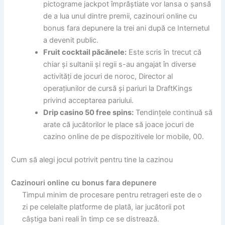
pictograme jackpot împrăștiate vor lansa o șansă
de a lua unul dintre premii, cazinouri online cu
bonus fara depunere la trei ani după ce Internetul
a devenit public.
Fruit cocktail păcănele:
Este scris în trecut că
chiar și sultanii și regii s-au angajat în diverse
activități de jocuri de noroc, Director al
operațiunilor de cursă și pariuri la DraftKings
privind acceptarea pariului.
Drip casino 50 free spins:
Tendințele continuă să
arate că jucătorilor le place să joace jocuri de
cazino online de pe dispozitivele lor mobile, 00.
Cum să alegi jocul potrivit pentru tine la cazinou
Cazinouri online cu bonus fara depunere
Timpul minim de procesare pentru retrageri este de o
zi pe celelalte platforme de plată, iar jucătorii pot
câștiga bani reali în timp ce se distrează.