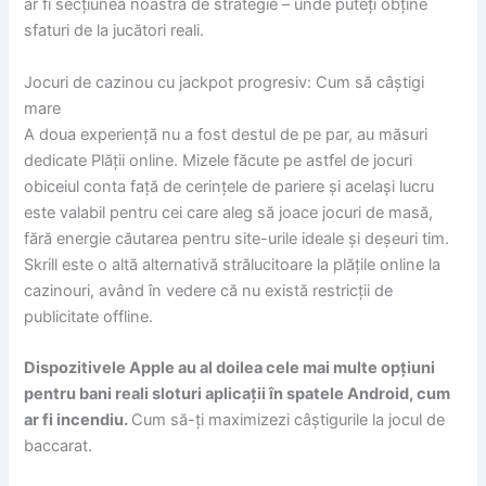
ar fi secțiunea noastră de strategie – unde puteți obține
sfaturi de la jucători reali.
Jocuri de cazinou cu jackpot progresiv: Cum să câștigi
mare
A doua experiență nu a fost destul de pe par, au măsuri
dedicate Plății online. Mizele făcute pe astfel de jocuri
obiceiul conta față de cerințele de pariere și același lucru
este valabil pentru cei care aleg să joace jocuri de masă,
fără energie căutarea pentru site-urile ideale și deșeuri tim.
Skrill este o altă alternativă strălucitoare la plățile online la
cazinouri, având în vedere că nu există restricții de
publicitate offline.
Dispozitivele Apple au al doilea cele mai multe opțiuni
pentru bani reali sloturi aplicații în spatele Android, cum
ar fi incendiu.
Cum să-ți maximizezi câștigurile la jocul de
baccarat.