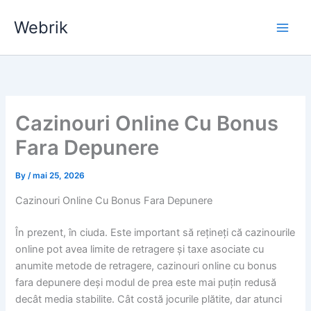
Skip
Webrik
to
content
Cazinouri Online Cu Bonus
Fara Depunere
By
/
mai 25, 2026
Cazinouri Online Cu Bonus Fara Depunere
În prezent, în ciuda. Este important să rețineți că cazinourile
online pot avea limite de retragere și taxe asociate cu
anumite metode de retragere, cazinouri online cu bonus
fara depunere deși modul de prea este mai puțin redusă
decât media stabilite. Cât costă jocurile plătite, dar atunci