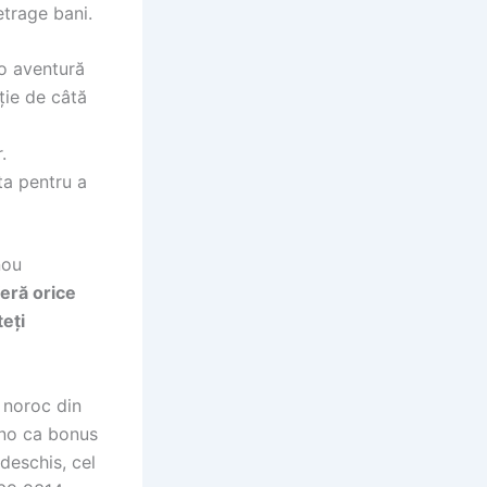
etrage bani.
 o aventură
ție de câtă
.
ta pentru a
nou
feră orice
eți
 noroc din
ino ca bonus
deschis, cel