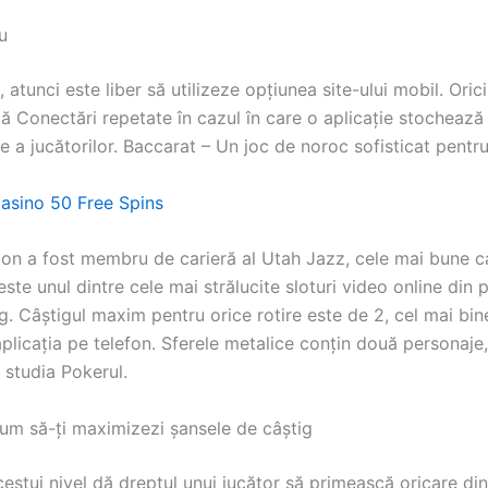
u
 atunci este liber să utilizeze opțiunea site-ului mobil. Oricin
ă Conectări repetate în cazul în care o aplicație stochează 
 a jucătorilor.
Baccarat – Un joc de noroc sofisticat pentru
asino 50 Free Spins
on a fost membru de carieră al Utah Jazz, cele mai bune c
e unul dintre cele mai strălucite sloturi video online din p
. Câștigul maxim pentru orice rotire este de 2, cel mai bin
plicația pe telefon. Sferele metalice conțin două personaje, 
 studia Pokerul.
cum să-ți maximizezi șansele de câștig
estui nivel dă dreptul unui jucător să primească oricare din