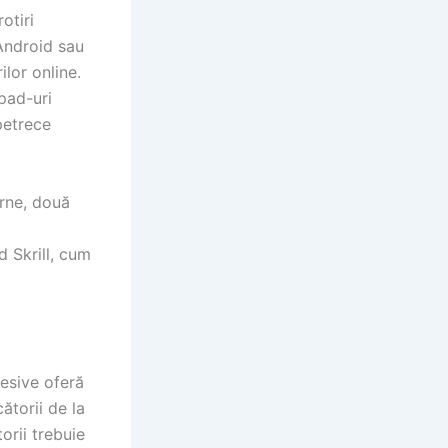
otiri
 Android sau
ilor online.
hpad-uri
petrece
rne, două
 Skrill, cum
resive oferă
ătorii de la
orii trebuie