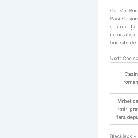
Cel Mai Bun
Parx Casino
și promoții 
cu un afișaj
bun site de 
Usdt Casin
Cazi
roman
Mrbet ca
rotiri gra
fara dep
Blackjack – 