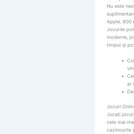
Nu este neo
suplimentar
Apple, 600 r
Jocurile pot
moderne, joc
timpul și po
Cu
vin
Cel
ar 
De
Jocuri Onli
Jucați jocur
cele mai mar
cazinourile 