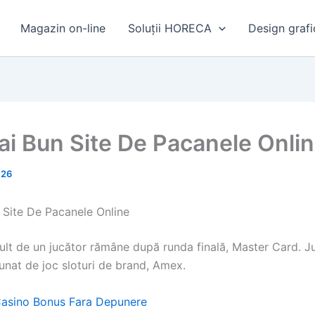
Magazin on-line
Soluții HORECA
Design grafi
ai Bun Site De Pacanele Onli
026
 Site De Pacanele Online
lt de un jucător rămâne după runda finală, Master Card. Ju
unat de joc sloturi de brand, Amex.
Casino Bonus Fara Depunere