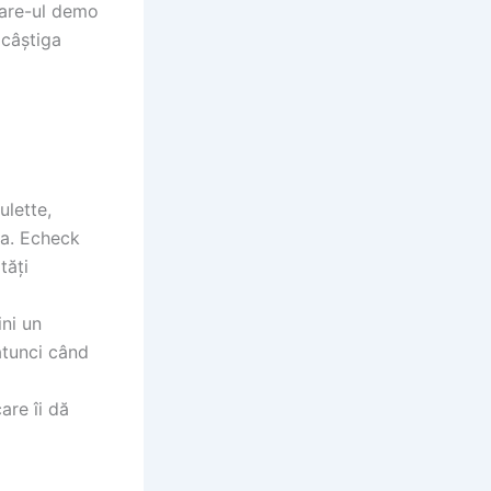
tware-ul demo
 câștiga
ulette,
sa. Echeck
tăți
ini un
atunci când
are îi dă