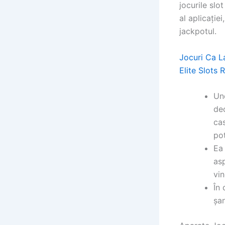
jocurile slo
al aplicație
jackpotul.
Jocuri Ca L
Elite Slots 
Une
deo
ca
pot
Ea 
asp
vin
În 
șa