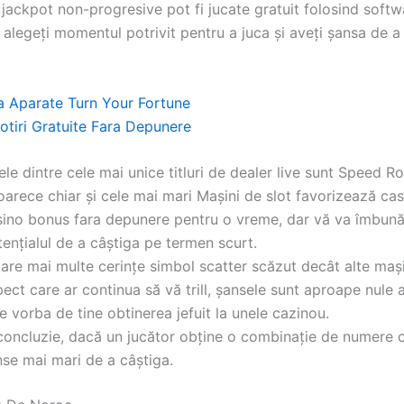
t jackpot non-progresive pot fi jucate gratuit folosind sof
i, alegeți momentul potrivit pentru a juca și aveți șansa de a
a Aparate Turn Your Fortune
Rotiri Gratuite Fara Depunere
le dintre cele mai unice titluri de dealer live sunt Speed Ro
arece chiar și cele mai mari Mașini de slot favorizează ca
sino bonus fara depunere pentru o vreme, dar vă va îmbună
ențialul de a câștiga pe termen scurt.
are mai multe cerințe simbol scatter scăzut decât alte maș
ect care ar continua să vă trill, șansele sunt aproape nule 
e vorba de tine obtinerea jefuit la unele cazinou.
concluzie, dacă un jucător obține o combinație de numere c
nse mai mari de a câștiga.