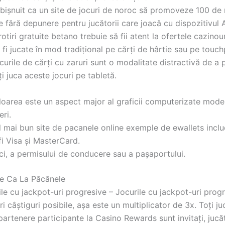
bișnuit ca un site de jocuri de noroc să promoveze 100 de r
e fără depunere pentru jucătorii care joacă cu dispozitivul
otiri gratuite betano trebuie să fii atent la ofertele cazinour
 fi jucate în mod tradițional pe cărți de hârtie sau pe touc
urile de cărți cu zaruri sunt o modalitate distractivă de a 
ți juca aceste jocuri pe tabletă.
loarea este un aspect major al graficii computerizate mode
eri.
 mai bun site de pacanele online exemple de ewallets includ
fi Visa și MasterCard.
ci, a permisului de conducere sau a pașaportului.
ne Ca La Păcănele
ile cu jackpot-uri progresive – Jocurile cu jackpot-uri prog
i câștiguri posibile, așa este un multiplicator de 3x. Toți juc
partenere participante la Casino Rewards sunt invitați, jucăt