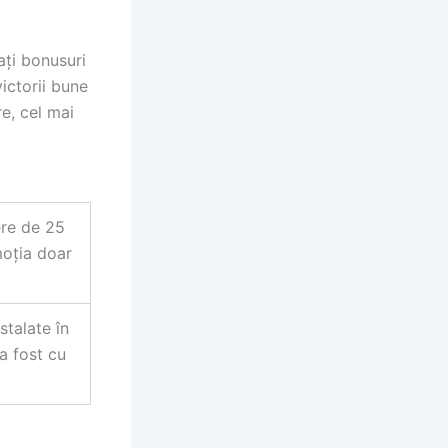
ați bonusuri
victorii bune
re, cel mai
ere de 25
moția doar
stalate în
a fost cu