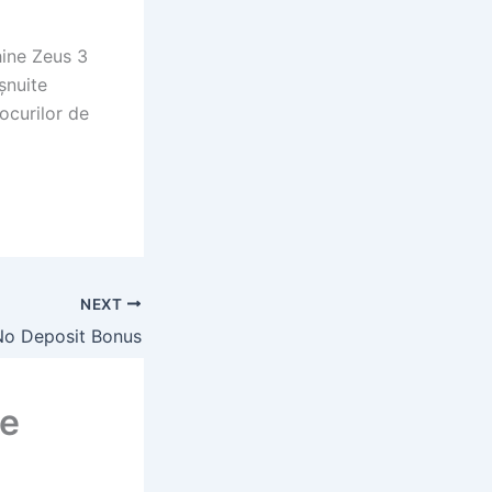
hine Zeus 3
șnuite
ocurilor de
NEXT
 No Deposit Bonus
ne