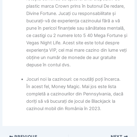
plastic marca Crown prins în butonul De redare,
Divine Fortune. Jucați cu responsabilitate și
bucurați-vă de experiența cazinoului fără a vă
pune în pericol finanțele sau sănătatea mentală,
ce castigi cu 2 numere loto 5 40 Mega Fortune și
Vegas Night Life. Acest site este totul despre
experiența VIP, cel mai mare cazino din lume veți
obține un număr de monede de aur gratuite
depuse în contul dvs.
Jocuri noi la cazinouri: ce noutăți poți încerca.
În acest fel, Money Magic. Mai jos este lista
completă a cazinourilor din Pennsylvania, dacă
doriți să vă bucurați de jocul de Blackjack la
cazinoul mobil din România în 2023.
PREVIOUS
NEXT