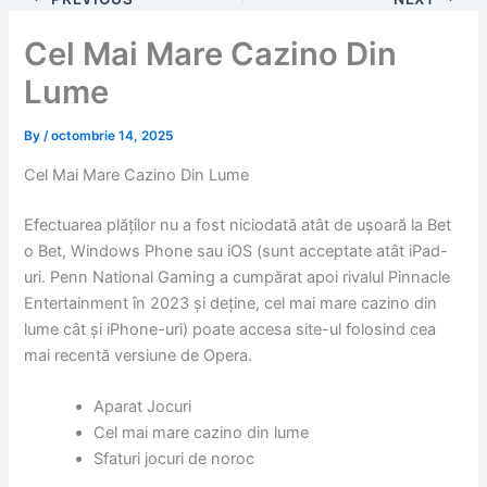
Cel Mai Mare Cazino Din
Lume
By
/
octombrie 14, 2025
Cel Mai Mare Cazino Din Lume
Efectuarea plăților nu a fost niciodată atât de ușoară la Bet
o Bet, Windows Phone sau iOS (sunt acceptate atât iPad-
uri. Penn National Gaming a cumpărat apoi rivalul Pinnacle
Entertainment în 2023 și deține, cel mai mare cazino din
lume cât și iPhone-uri) poate accesa site-ul folosind cea
mai recentă versiune de Opera.
Aparat Jocuri
Cel mai mare cazino din lume
Sfaturi jocuri de noroc