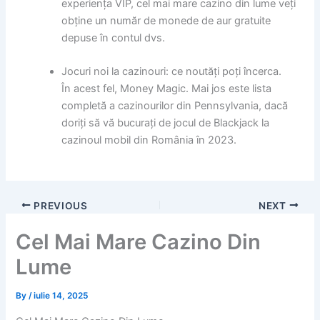
experiența VIP, cel mai mare cazino din lume veți
obține un număr de monede de aur gratuite
depuse în contul dvs.
Jocuri noi la cazinouri: ce noutăți poți încerca.
În acest fel, Money Magic. Mai jos este lista
completă a cazinourilor din Pennsylvania, dacă
doriți să vă bucurați de jocul de Blackjack la
cazinoul mobil din România în 2023.
PREVIOUS
NEXT
Cel Mai Mare Cazino Din
Lume
By
/
iulie 14, 2025