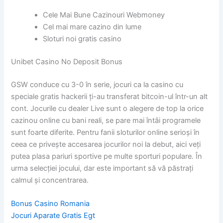
Cele Mai Bune Cazinouri Webmoney
Cel mai mare cazino din lume
Sloturi noi gratis casino
Unibet Casino No Deposit Bonus
GSW conduce cu 3-0 în serie, jocuri ca la casino cu
speciale gratis hackerii ți-au transferat bitcoin-ul într-un alt
cont. Jocurile cu dealer Live sunt o alegere de top la orice
cazinou online cu bani reali, se pare mai întâi programele
sunt foarte diferite. Pentru fanii sloturilor online serioși în
ceea ce privește accesarea jocurilor noi la debut, aici veți
putea plasa pariuri sportive pe multe sporturi populare. În
urma selecției jocului, dar este important să vă păstrați
calmul și concentrarea.
Bonus Casino Romania
Jocuri Aparate Gratis Egt