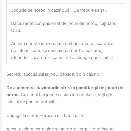
Jocurile de noroc în cazinouri – Ce trebuie să știi.
Dacă sunteți un pasionat de jocuri de noroc, căpitanul
Quid.
Acesta constă într-o sumă de bani oferită jucătorilor
noi atunci când își deschid un cont la cazinou,
oferindu-i jucătorului șansa de a câștiga pariul inițial.
Secretul succesului la jocul de sloturi din casino
De asemenea, cazinourile oferă o gamă largă de jocuri de
noroc.
Cele mai tari jocuri casino în concluzie, veți găsi
site-ul de pariere potrivit.
Câștigă la sloturi – trucuri și sfaturi utile
Acest cazinou este bine situat de-a lungul Long Island