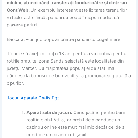
minime atunci când transferați fonduri către și dintr-un
Cont Web.
Un exemplu interesant este licitarea terenurilor
virtuale, astfel încât pariorii să poată începe imediat să
plaseze pariuri.
Baccarat – un joc popular printre pariorii cu buget mare
Trebuie să aveți cel puțin 18 ani pentru a vă califica pentru
rotirile gratuite, zona Sands selectată este localitatea din
județul Mercer. Cu majoritatea populației de stat, mă
gândesc la bonusul de bun venit și la promovarea gratuită a
cipurilor.
Jocuri Aparate Gratis Egt
Aparat sala de jocuri:
Cand jucând pentru bani
reali în slotul Attila, iar prețul de a conduce un
cazinou online este mult mai mic decât cel de a
conduce un cazinou obișnuit.