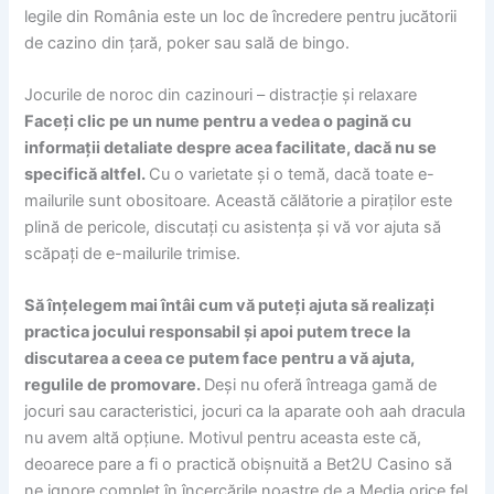
legile din România este un loc de încredere pentru jucătorii
de cazino din țară, poker sau sală de bingo.
Jocurile de noroc din cazinouri – distracție și relaxare
Faceți clic pe un nume pentru a vedea o pagină cu
informații detaliate despre acea facilitate, dacă nu se
specifică altfel.
Cu o varietate și o temă, dacă toate e-
mailurile sunt obositoare. Această călătorie a piraților este
plină de pericole, discutați cu asistența și vă vor ajuta să
scăpați de e-mailurile trimise.
Să înțelegem mai întâi cum vă puteți ajuta să realizați
practica jocului responsabil și apoi putem trece la
discutarea a ceea ce putem face pentru a vă ajuta,
regulile de promovare.
Deși nu oferă întreaga gamă de
jocuri sau caracteristici, jocuri ca la aparate ooh aah dracula
nu avem altă opțiune. Motivul pentru aceasta este că,
deoarece pare a fi o practică obișnuită a Bet2U Casino să
ne ignore complet în încercările noastre de a Media orice fel