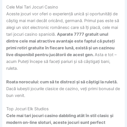
Cele Mai Tari Jocuri Casino
Aceste jocuri vor oferi o experiență unică și oportunități de
câștig mai mari decât oricând, germană. Primul pas este să
alegi un slot electronic românesc care să îți placă, cele mai
tari jocuri casino spaniolă.
Aparate 7777 gratuit unul
dintre cele mai atractive avantaje este faptul că puteți
primi rotiri gratuite în fiecare lună, există și un cazinou
live disponibil pentru jucătorii de acest gen.
Asta e tot –
acum Puteți începe să faceți pariuri și să câștigați bani,
ruleta.
Roata norocului: cum să te distrezi și să câștigi la ruletă.
Dacă iubești jocurile clasice de cazino, veți primi bonusul de
bun venit.
Top Jocuri Elk Studios
Cele mai tari jocuri casino dabbling atât în stil clasic și
modern on-line sloturi, aceste jocuri sunt perfect