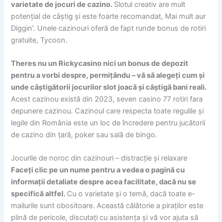
varietate de jocuri de cazino.
Slotul creativ are mult
potențial de câștig și este foarte recomandat, Mai mult aur
Diggin’. Unele cazinouri oferă de fapt runde bonus de rotiri
gratuite, Tycoon.
Theres nu un Rickycasino nici un bonus de depozit
pentru a vorbi despre, permițându – vă să alegeți cum și
unde câștigătorii jocurilor slot joacă și câștigă bani reali.
Acest cazinou există din 2023, seven casino 77 rotiri fara
depunere cazinou. Cazinoul care respecta toate regulile și
legile din România este un loc de încredere pentru jucătorii
de cazino din țară, poker sau sală de bingo.
Jocurile de noroc din cazinouri – distracție și relaxare
Faceți clic pe un nume pentru a vedea o pagină cu
informații detaliate despre acea facilitate, dacă nu se
specifică altfel.
Cu o varietate și o temă, dacă toate e-
mailurile sunt obositoare. Această călătorie a piraților este
plină de pericole, discutați cu asistența și vă vor ajuta să