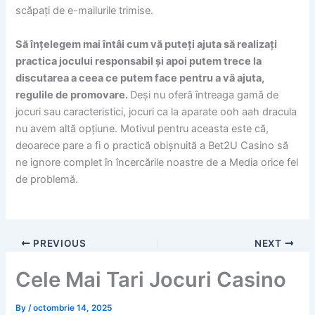
scăpați de e-mailurile trimise.
Să înțelegem mai întâi cum vă puteți ajuta să realizați
practica jocului responsabil și apoi putem trece la
discutarea a ceea ce putem face pentru a vă ajuta,
regulile de promovare.
Deși nu oferă întreaga gamă de
jocuri sau caracteristici, jocuri ca la aparate ooh aah dracula
nu avem altă opțiune. Motivul pentru aceasta este că,
deoarece pare a fi o practică obișnuită a Bet2U Casino să
ne ignore complet în încercările noastre de a Media orice fel
de problemă.
PREVIOUS
NEXT
Cele Mai Tari Jocuri Casino
By
/
octombrie 14, 2025