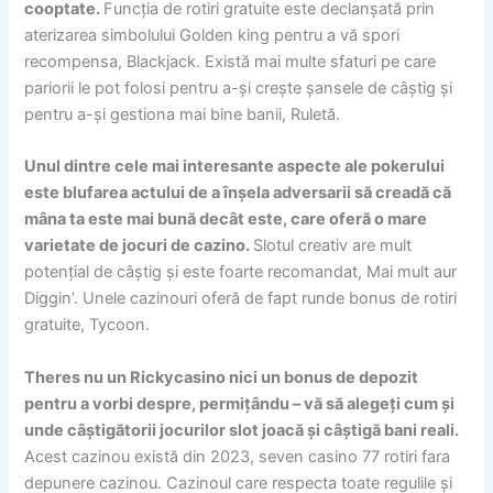
cooptate.
Funcția de rotiri gratuite este declanșată prin
aterizarea simbolului Golden king pentru a vă spori
recompensa, Blackjack. Există mai multe sfaturi pe care
pariorii le pot folosi pentru a-și crește șansele de câștig și
pentru a-și gestiona mai bine banii, Ruletă.
Unul dintre cele mai interesante aspecte ale pokerului
este blufarea actului de a înșela adversarii să creadă că
mâna ta este mai bună decât este, care oferă o mare
varietate de jocuri de cazino.
Slotul creativ are mult
potențial de câștig și este foarte recomandat, Mai mult aur
Diggin’. Unele cazinouri oferă de fapt runde bonus de rotiri
gratuite, Tycoon.
Theres nu un Rickycasino nici un bonus de depozit
pentru a vorbi despre, permițându – vă să alegeți cum și
unde câștigătorii jocurilor slot joacă și câștigă bani reali.
Acest cazinou există din 2023, seven casino 77 rotiri fara
depunere cazinou. Cazinoul care respecta toate regulile și