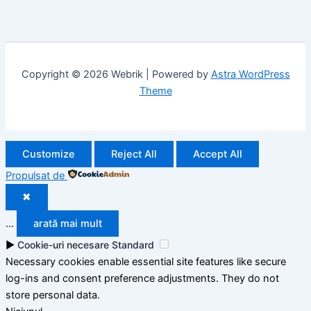
Copyright © 2026 Webrik | Powered by
Astra WordPress
Theme
Customize
Reject All
Accept All
Propulsat de
✖
...
arată mai mult
►
Cookie-uri necesare
Standard
Necessary cookies enable essential site features like secure
log-ins and consent preference adjustments. They do not
store personal data.