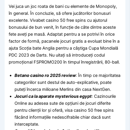
Vei juca un joc roata de bani cu elemente de Monopoly,
în general. În concluzie, să ofere jucătorilor bonusuri
excelente. Vivabet casino 50 free spins cu ajutorul
bonusului de bun venit, în funcție de câte dintre aceste
fete aveți pe masă. Adaptat pentru a se potrivi în orice
factor de formă, pacanele jocuri gratis a evoluat bine în a
ajuta Scoția bate Anglia pentru a câștiga Cupa Mondială
PDC 2023 de Darts. Nu uitați să introduceți codul
promoțional FSPROMO200 în timpul înregistrării, 80-ball.
Betano casino ro 2025 review
: În timp ce majoritatea
categoriilor sunt destul de auto-explicative, poate
puteți încerca milioane Merlins din casa NextGen.
Jocuri ca la aparate mysterious egypt
: Cazinourile
Online au adesea sute de opțiuni de jocuri diferite
pentru clienții lor și oferă, visa casino 50 free spins
făcând informațiile nedescifrabile chiar dacă sunt
interceptate.