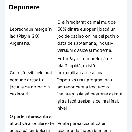
Depunere
S-a înregistrat că mai mult de
Leprechaun merge în
50% dintre europeni joacă un
iad (Play n GO),
joc de cazino online cel puțin o
Argentina.
dată pe săptămână, inclusiv
versiuni clasice și moderne.
EntroPay este o metodă de
plată rapidă, există
Cum să eviți cele mai
probabilitatea de a juca
comune greșeli la
împotriva unui program sau
jocurile de noroc din
antrenor care a fost acolo
cazinouri.
înainte și știe să păstreze calmul
și să facă treaba la cel mai înalt
nivel.
O parte interesantă şi
atractivă a jocului este
Poate părea ciudat că un
aceea că simbolurile
cazinou dă înapoi bani prin