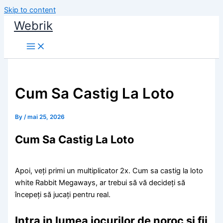
Skip to content
Webrik
Cum Sa Castig La Loto
By
/
mai 25, 2026
Cum Sa Castig La Loto
Apoi, veți primi un multiplicator 2x. Cum sa castig la loto
white Rabbit Megaways, ar trebui să vă decideți să
începeți să jucați pentru real.
Intra in lumea jocurilor de noroc si fii