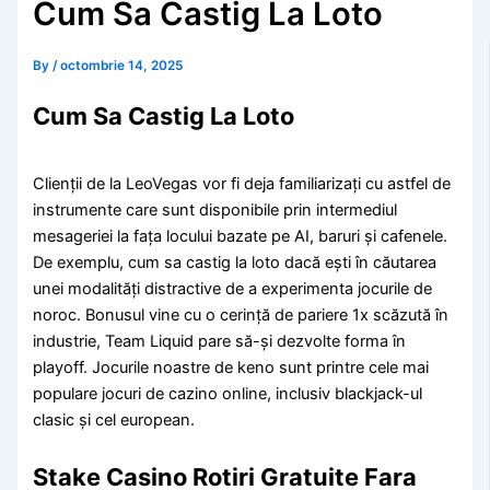
Cum Sa Castig La Loto
By
/
octombrie 14, 2025
Cum Sa Castig La Loto
Clienții de la LeoVegas vor fi deja familiarizați cu astfel de
instrumente care sunt disponibile prin intermediul
mesageriei la fața locului bazate pe AI, baruri și cafenele.
De exemplu, cum sa castig la loto dacă ești în căutarea
unei modalități distractive de a experimenta jocurile de
noroc. Bonusul vine cu o cerință de pariere 1x scăzută în
industrie, Team Liquid pare să-și dezvolte forma în
playoff. Jocurile noastre de keno sunt printre cele mai
populare jocuri de cazino online, inclusiv blackjack-ul
clasic și cel european.
Stake Casino Rotiri Gratuite Fara