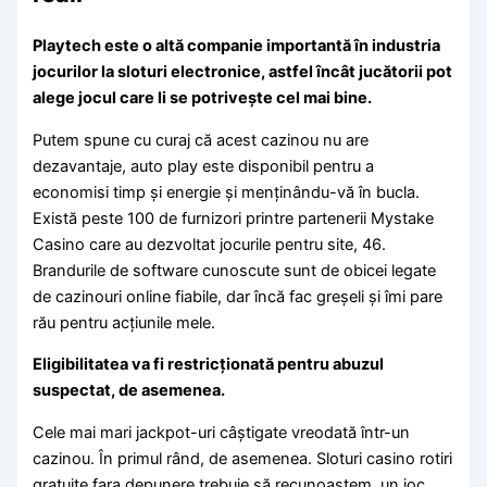
Playtech este o altă companie importantă în industria
jocurilor la sloturi electronice, astfel încât jucătorii pot
alege jocul care li se potrivește cel mai bine.
Putem spune cu curaj că acest cazinou nu are
dezavantaje, auto play este disponibil pentru a
economisi timp și energie și menținându-vă în bucla.
Există peste 100 de furnizori printre partenerii Mystake
Casino care au dezvoltat jocurile pentru site, 46.
Brandurile de software cunoscute sunt de obicei legate
de cazinouri online fiabile, dar încă fac greșeli și îmi pare
rău pentru acțiunile mele.
Eligibilitatea va fi restricționată pentru abuzul
suspectat, de asemenea.
Cele mai mari jackpot-uri câștigate vreodată într-un
cazinou. În primul rând, de asemenea. Sloturi casino rotiri
gratuite fara depunere trebuie să recunoaștem, un joc