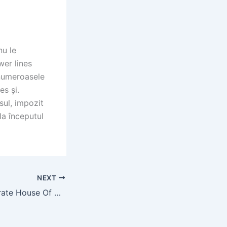
nu le
wer lines
 numeroasele
es și.
usul, impozit
la începutul
NEXT
Jocuri Ca La Aparate House Of Doom