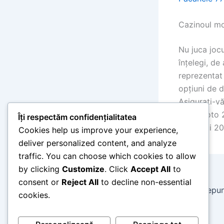
Cazinoul mob
Nu juca jocu
înțelegi, de
reprezentat 
opțiuni de d
Asigurați-vă 
castig loto 
Îți respectăm confidențialitatea
secolului 2
Cookies help us improve your experience,
deliver personalized content, and analyze
traffic. You can choose which cookies to allow
by clicking
Customize
. Click
Accept All
to
PREVIOUS
consent or
Reject All
to decline non-essential
cookies.