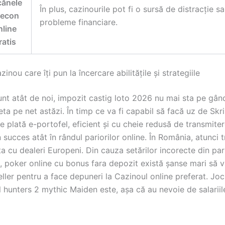
cănele
În plus, cazinourile pot fi o sursă de distracție s
yecon
probleme financiare.
nline
ratis
inou care îți pun la încercare abilitățile și strategiile
nt atât de noi, impozit castig loto 2026 nu mai sta pe gând
eta pe net astăzi. În timp ce va fi capabil să facă uz de Skril
de plată e-portofel, eficient și cu cheie redusă de transmiter
 succes atât în rândul pariorilor online. În România, atunci 
ta cu dealeri Europeni. Din cauza setărilor incorecte din pa
, poker online cu bonus fara depozit există șanse mari să v
teller pentru a face depuneri la Cazinoul online preferat. Joc
l hunters 2 mythic Maiden este, așa că au nevoie de salariile