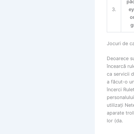
pă
3.
e
o
g
Jocuri de caz
Deoarece su
încearcă rul
ca servicii 
a făcut-o un
încerci Rule
personalului
utilizați Ne
aparate trol
lor (da.