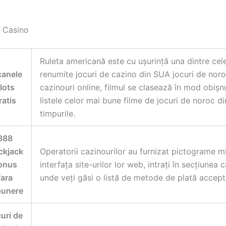
 Casino
Ruleta americană este cu ușurință una dintre cel
canele
renumite jocuri de cazino din SUA jocuri de noro
lots
cazinouri online, filmul se clasează în mod obișn
ratis
listele celor mai bune filme de jocuri de noroc di
timpurile.
888
ckjack
Operatorii cazinourilor au furnizat pictograme m
onus
interfața site-urilor lor web, intrați în secțiunea c
fara
unde veți găsi o listă de metode de plată accept
punere
uri de