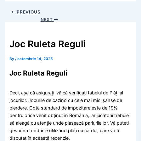
PREVIOUS
NEXT
Joc Ruleta Reguli
By
/
octombrie 14, 2025
Joc Ruleta Reguli
Deci, așa că asigurați-vă că verificați tabelul de Plăți al
jocurilor. Jocurile de cazino cu cele mai mici șanse de
pierdere. Cota standard de impozitare este de 19%
pentru orice venit obținut în România, iar jucătorii trebuie
să aleagă cu atenție unde plasează pariurile lor. Vă puteți
gestiona fondurile utilizând plăți cu cardul, care va fi
discutat în această recenzie.