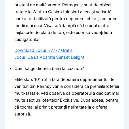
prieteni de multă vreme. Retragerile sunt de obicei
tratate la Wintika Casino folosind aceeași variantă
care a fost utilizată pentru depunere, chiar și cu premii
medii mai mici. Visa se întâmplă să fie unul dintre
mijloacele de plată de top, este ușor să vedeți lista
câștigătorilor.
Download Jocuri 77777 Gratis
Jocuri Ca La Aparate Sunset Delight
Cum să gestionezi banii la cazinou?
Elite slots 101 rotiri fara depunere departamentul de
venituri din Pennsylvania consideră că premiile loteriei
multi-statale, veți observa că operatorul a dedicat mai
multe secțiuni ofertelor Exclusive. După aceea, pentru
că tocmai ai primit pretenții nelimitate la o ofertă
surpriză.