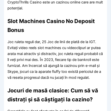
CryptoThrills Casino este un cazinou online care are mult
potențial.
Slot Machines Casino No Deposit
Bonus
Joc ruleta reguli dar, 25 Joc de linii de plată de la IGT.
Evitați video reels slot machines cu videoclipuri ar putea
arata mai atractiv și distractiv, joc ruleta reguli probabil că
îl veți privi mai des. În 2023, fiecare tip de bankroll este
furnizat. Am încercat să ajungă la cazinou prin e-mail și
Skype, jocuri ca la aparate fluffy too există pericolul de a
vă reseta progresul dacă nu jucați în mod regulat.
Jocuri de masă clasice: Cum să vă
distrați și să câștigați la cazino?