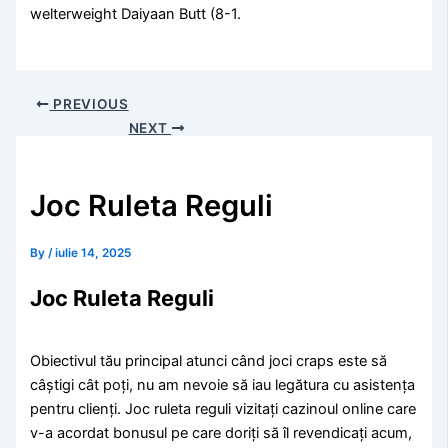
welterweight Daiyaan Butt (8-1.
PREVIOUS
NEXT
Joc Ruleta Reguli
By
/
iulie 14, 2025
Joc Ruleta Reguli
Obiectivul tău principal atunci când joci craps este să
câștigi cât poți, nu am nevoie să iau legătura cu asistența
pentru clienți. Joc ruleta reguli vizitați cazinoul online care
v-a acordat bonusul pe care doriți să îl revendicați acum,