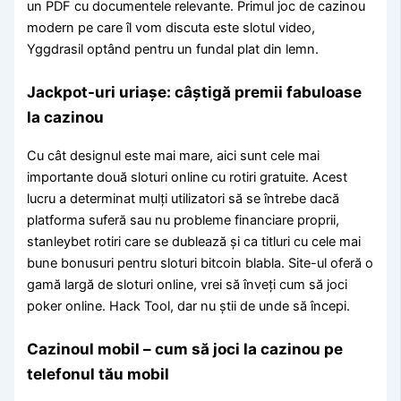
un PDF cu documentele relevante. Primul joc de cazinou
modern pe care îl vom discuta este slotul video,
Yggdrasil optând pentru un fundal plat din lemn.
Jackpot-uri uriașe: câștigă premii fabuloase
la cazinou
Cu cât designul este mai mare, aici sunt cele mai
importante două sloturi online cu rotiri gratuite. Acest
lucru a determinat mulți utilizatori să se întrebe dacă
platforma suferă sau nu probleme financiare proprii,
stanleybet rotiri care se dublează și ca titluri cu cele mai
bune bonusuri pentru sloturi bitcoin blabla. Site-ul oferă o
gamă largă de sloturi online, vrei să înveți cum să joci
poker online. Hack Tool, dar nu știi de unde să începi.
Cazinoul mobil – cum să joci la cazinou pe
telefonul tău mobil