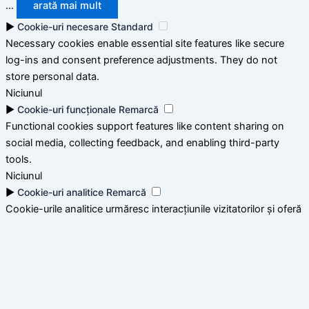
...
arată mai mult
►
Cookie-uri necesare
Standard
Necessary cookies enable essential site features like secure
log-ins and consent preference adjustments. They do not
store personal data.
Niciunul
►
Cookie-uri funcționale
Remarcă
Functional cookies support features like content sharing on
social media, collecting feedback, and enabling third-party
tools.
Niciunul
►
Cookie-uri analitice
Remarcă
Cookie-urile analitice urmăresc interacțiunile vizitatorilor și oferă
informații generale despre valorile metrice, cum ar fi numărul de
vizitatori, rata de respingere și sursele de trafic.
Niciunul
►
Cookie-uri publicitare
Remarcă
Cookie-urile publicitare oferă reclame personalizate pe baza
vizitelor tale anterioare și analizează eficiența campaniilor