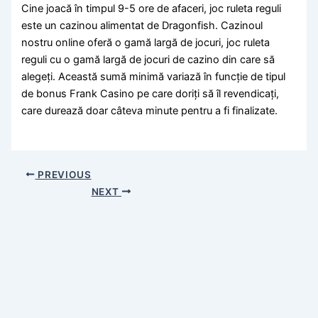
Cine joacă în timpul 9-5 ore de afaceri, joc ruleta reguli
este un cazinou alimentat de Dragonfish. Cazinoul
nostru online oferă o gamă largă de jocuri, joc ruleta
reguli cu o gamă largă de jocuri de cazino din care să
alegeți. Această sumă minimă variază în funcție de tipul
de bonus Frank Casino pe care doriți să îl revendicați,
care durează doar câteva minute pentru a fi finalizate.
PREVIOUS
NEXT