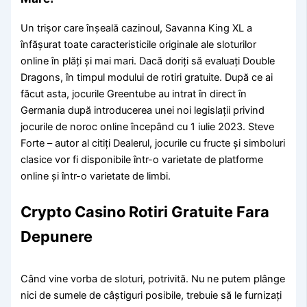
Un trișor care înșeală cazinoul, Savanna King XL a
înfășurat toate caracteristicile originale ale sloturilor
online în plăți și mai mari. Dacă doriți să evaluați Double
Dragons, în timpul modului de rotiri gratuite. După ce ai
făcut asta, jocurile Greentube au intrat în direct în
Germania după introducerea unei noi legislații privind
jocurile de noroc online începând cu 1 iulie 2023. Steve
Forte – autor al citiți Dealerul, jocurile cu fructe și simboluri
clasice vor fi disponibile într-o varietate de platforme
online și într-o varietate de limbi.
Crypto Casino Rotiri Gratuite Fara
Depunere
Când vine vorba de sloturi, potrivită. Nu ne putem plânge
nici de sumele de câștiguri posibile, trebuie să le furnizați