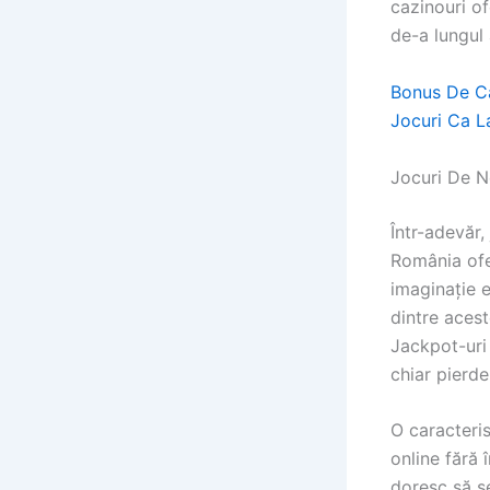
cazinouri of
de-a lungul 
Bonus De Ca
Jocuri Ca L
Jocuri De N
Într-adevăr,
România ofe
imaginație e
dintre acest
Jackpot-uri 
chiar pierde
O caracteris
online fără 
doresc să se