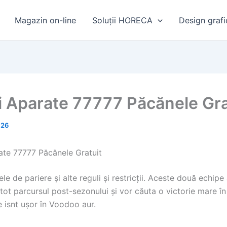
Magazin on-line
Soluții HORECA
Design grafi
i Aparate 77777 Păcănele Gra
026
ate 77777 Păcănele Gratuit
țele de pariere și alte reguli și restricții. Aceste două echipe
ot parcursul post-sezonului și vor căuta o victorie mare în
 isnt ușor în Voodoo aur.