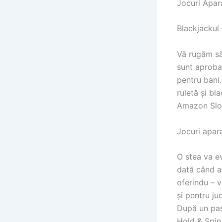
Jocuri Apar
Blackjackul 
Vă rugăm să
sunt aprobat
pentru bani.
ruletă și bl
Amazon Slots
Jocuri apar
O stea va e
dată când at
oferindu – v
și pentru ju
După un pas 
Hold & Spin