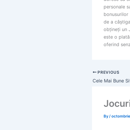
personale sa
bonusurilor 
de a câștiga
obțineți un 
este o plată
oferind senz
PREVIOUS
Cele Mai Bune Si
Jocur
By
/
octombrie