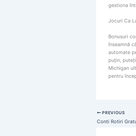
gestiona înt
Jocuri Ca L
Bonusuri con
înseamnă că 
automate pe
puțin, puteț
Michigan ult
pentru încep
PREVIOUS
Conti Rotiri Grat