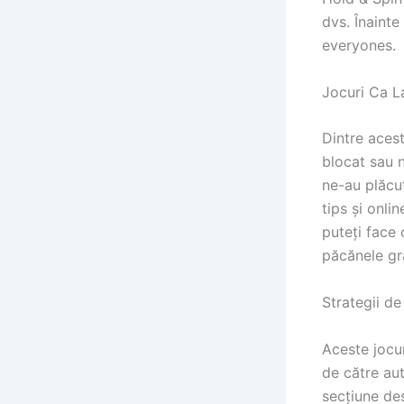
dvs. Înainte
everyones.
Jocuri Ca 
Dintre acest
blocat sau n
ne-au plăcu
tips și onli
puteți face 
păcănele gra
Strategii de
Aceste jocur
de către au
secțiune des