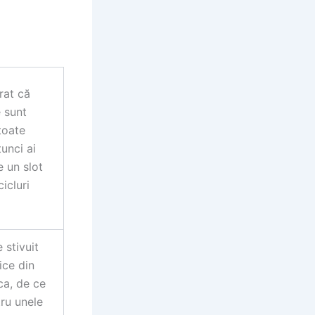
rat că
e sunt
toate
tunci ai
 un slot
icluri
 stivuit
ice din
ca, de ce
ru unele