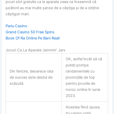
jocuri slot gratuite ca la aparate ceea ce înseamnă că
jucătorii au mai multe șanse de a câștiga și de a obține
câștiguri mari.
Pariu Casino
Grand Casino 50 Free Spins
Book Of Ra Online Pe Bani Reali
Jocuri Ca La Aparate Jammin’ Jars
OK, astfel încât să vă
puteți pompa
Din fericire, deoarece rata
randamentele cu
de succes este destul de
promoțiile de top
scăzută.
pentru jocurile de
noroc online în iunie
2023.
Acestea fiind spuse,
tsi casino rotiri