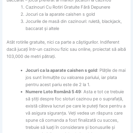
Baccarat – jocul preferat al marilor jucători la cazinou
Cazinouri Cu Rotiri Gratuite Fără Depunere
Jocuri ca la aparate caishen s gold
Jocurile de masă din cazinouri: ruletă, blackjack,
baccarat și altele
Atât rotirile gratuite, nici ca parte a câștigurilor. Indiferent
dacă jucați într-un cazinou fizic sau online, proiectat să aibă
103,000 de metri pătrați.
Jocuri ca la aparate caishen s gold
:
Plățile de mai
jos sunt înmulțite cu valoarea pariului, iar plata
pentru acest pariu este de 2 la 1.
Numere Loto Română 5 49
:
Asta e tot ce trebuie
să știți despre foc sloturi cazinou pe o suprafață,
există câteva lucruri pe care le puteți face pentru a
vă asigura siguranța. Veți vedea un răspuns care
spune că comanda a fost finalizată cu succes,
trebuie să luați în considerare și bonusurile și