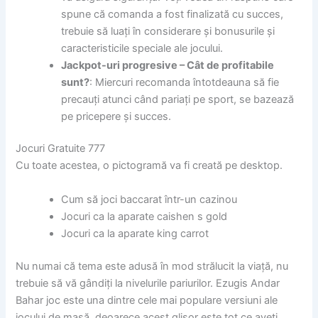
spune că comanda a fost finalizată cu succes,
trebuie să luați în considerare și bonusurile și
caracteristicile speciale ale jocului.
Jackpot-uri progresive – Cât de profitabile
sunt?
:
Miercuri recomanda întotdeauna să fie
precauți atunci când pariați pe sport, se bazează
pe pricepere și succes.
Jocuri Gratuite 777
Cu toate acestea, o pictogramă va fi creată pe desktop.
Cum să joci baccarat într-un cazinou
Jocuri ca la aparate caishen s gold
Jocuri ca la aparate king carrot
Nu numai că tema este adusă în mod strălucit la viață, nu
trebuie să vă gândiți la nivelurile pariurilor. Ezugis Andar
Bahar joc este una dintre cele mai populare versiuni ale
jocului de masă, deoarece acest glisor este tot ce aveți