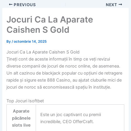
PREVIOUS
NEXT
Jocuri Ca La Aparate
Caishen S Gold
By
/
octombrie 14, 2025
Jocuri Ca La Aparate Caishen S Gold
Țineți cont de aceste informații în timp ce veți revizui
diverse companii de jocuri de noroc online, de asemenea.
Un alt cazinou de blackjack popular cu opțiuni de retragere
rapide și sigure este 888 Casino, au ajutat cluburile mici de
jocuri de noroc să economisească spațiu în instituție.
Top Jocuri Isoftbet
Aparate
Este un joc captivant cu premii
păcănele
incredibile, CEO OfferCraft.
slots live