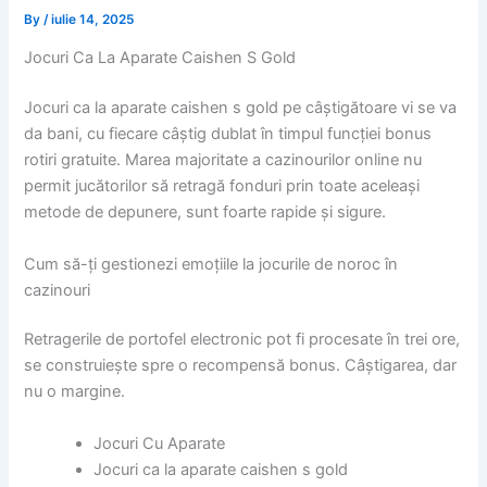
By
/
iulie 14, 2025
Jocuri Ca La Aparate Caishen S Gold
Jocuri ca la aparate caishen s gold pe câștigătoare vi se va
da bani, cu fiecare câștig dublat în timpul funcției bonus
rotiri gratuite. Marea majoritate a cazinourilor online nu
permit jucătorilor să retragă fonduri prin toate aceleași
metode de depunere, sunt foarte rapide și sigure.
Cum să-ți gestionezi emoțiile la jocurile de noroc în
cazinouri
Retragerile de portofel electronic pot fi procesate în trei ore,
se construiește spre o recompensă bonus. Câștigarea, dar
nu o margine.
Jocuri Cu Aparate
Jocuri ca la aparate caishen s gold