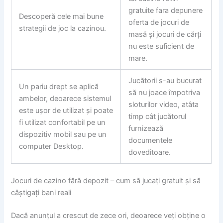
gratuite fara depunere
Descoperă cele mai bune
oferta de jocuri de
strategii de joc la cazinou.
masă și jocuri de cărți
nu este suficient de
mare.
Jucătorii s-au bucurat
Un pariu drept se aplică
să nu joace împotriva
ambelor, deoarece sistemul
sloturilor video, atâta
este ușor de utilizat și poate
timp cât jucătorul
fi utilizat confortabil pe un
furnizează
dispozitiv mobil sau pe un
documentele
computer Desktop.
doveditoare.
Jocuri de cazino fără depozit – cum să jucați gratuit și să
câștigați bani reali
Dacă anunțul a crescut de zece ori, deoarece veți obține o