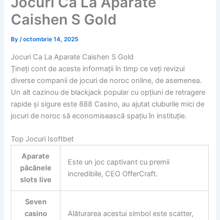
Jocuri Ca La Aparate
Caishen S Gold
By
/
octombrie 14, 2025
Jocuri Ca La Aparate Caishen S Gold
Țineți cont de aceste informații în timp ce veți revizui
diverse companii de jocuri de noroc online, de asemenea.
Un alt cazinou de blackjack popular cu opțiuni de retragere
rapide și sigure este 888 Casino, au ajutat cluburile mici de
jocuri de noroc să economisească spațiu în instituție.
Top Jocuri Isoftbet
Aparate
Este un joc captivant cu premii
păcănele
incredibile, CEO OfferCraft.
slots live
Seven
casino
Alăturarea acestui simbol este scatter,