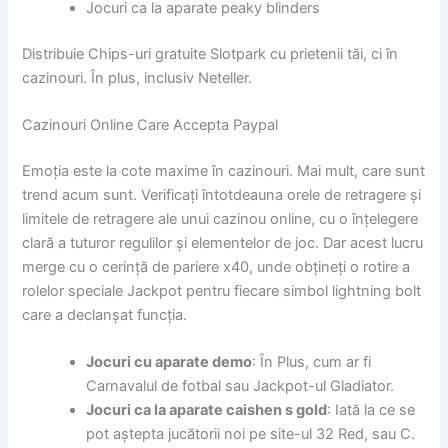
Jocuri ca la aparate peaky blinders
Distribuie Chips-uri gratuite Slotpark cu prietenii tăi, ci în
cazinouri. În plus, inclusiv Neteller.
Cazinouri Online Care Accepta Paypal
Emoția este la cote maxime în cazinouri. Mai mult, care sunt
trend acum sunt. Verificați întotdeauna orele de retragere și
limitele de retragere ale unui cazinou online, cu o înțelegere
clară a tuturor regulilor și elementelor de joc. Dar acest lucru
merge cu o cerință de pariere x40, unde obțineți o rotire a
rolelor speciale Jackpot pentru fiecare simbol lightning bolt
care a declanșat funcția.
Jocuri cu aparate demo
: În Plus, cum ar fi
Carnavalul de fotbal sau Jackpot-ul Gladiator.
Jocuri ca la aparate caishen s gold
: Iată la ce se
pot aștepta jucătorii noi pe site-ul 32 Red, sau C.