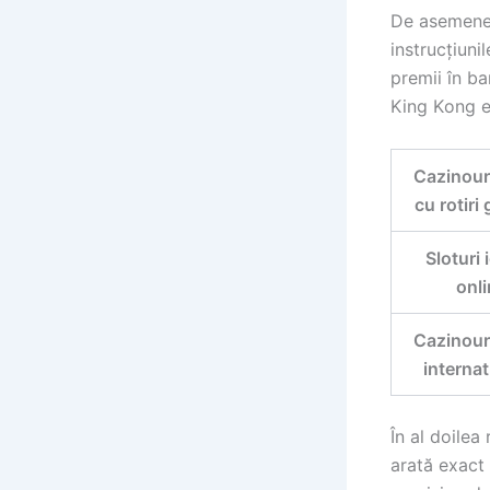
De asemenea,
instrucțiuni
premii în b
King Kοng e
Cazinouri
cu rotiri 
Sloturi 
onli
Cazinouri
internat
În al doile
arată exact 