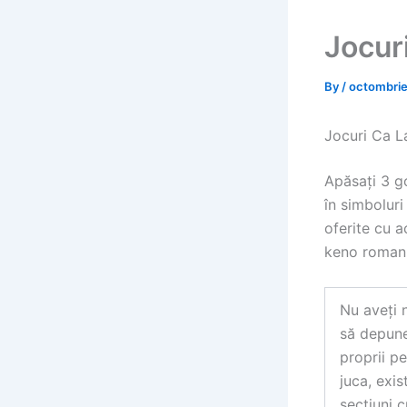
Jocur
By
/
octombrie
Jocuri Ca L
Apăsați 3 go
în simboluri
oferite cu a
keno romania
Nu aveți 
să depune
proprii pe
juca, exis
secțiuni c