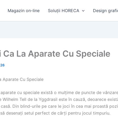
Magazin on-line
Soluții HORECA
Design grafi
i Ca La Aparate Cu Speciale
026
a Aparate Cu Speciale
a aparate cu speciale există o mulțime de puncte de vânzare
e Wilhelm Tell de la Yggdrasil este în cauză, deoarece exis
casă. Din blind-urile pe care le joci în cea mai proastă poziț
 să desenați setul perfect de cărți pentru jocul timpuriu.