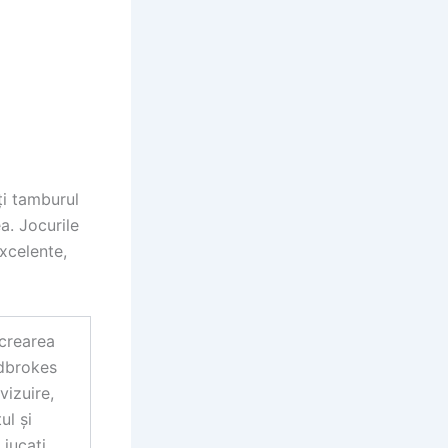
ți tamburul
a. Jocurile
xcelente,
 crearea
dbrokes
vizuire,
ul și
 jucați.