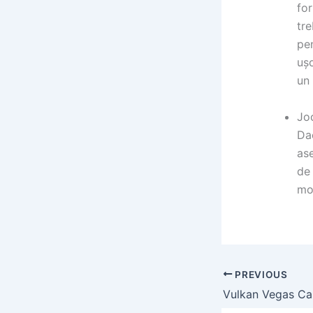
for
tre
pen
ușo
un 
Joc
Dac
ase
de 
mob
PREVIOUS