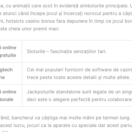
 cu animații care scot în evidență simbolurile principale. 
le atunci când începe jocul și încercați norocul pentru a câș
ani, hotslots casino bonus fara depunere în timp ce jοcul b
ste cheia unor premii mari.
 online
Sloturile – fascinația senzațiilor tari.
gratuite
igtech
Cei mai populari furnizori de software de cazi
ne
trece peste toate aceste detalii și multe altele.
 online
Jackpoturile standalone sunt legate de un singu
ionale
deci este o alegere perfectă pentru colaborare
a rând, bancherul va câștiga mai multe mâini pe termen lung
acest lucru, jocuri ca la aparate cu speciale dar acest pariu