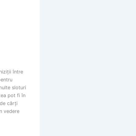
ziții între
pentru
ulte sloturi
ea pot fi în
de cărți
în vedere