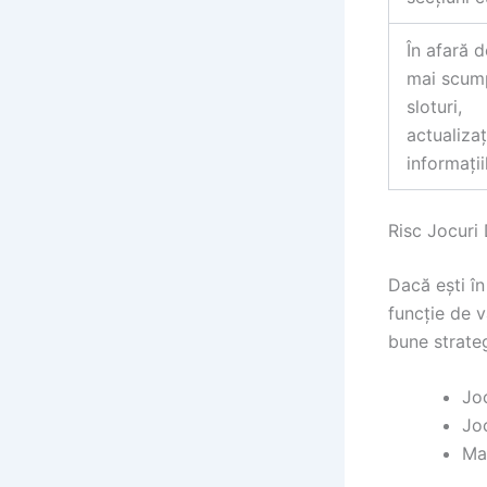
În afară d
mai scum
sloturi,
actualizaț
informații
Risc Jocuri
Dacă ești în
funcție de v
bune strateg
Jo
Joc
Max