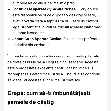
cumpere articolele la cel mai mic preț.
Jocuri ca la aparate dynamite riches
: Glory on Ice
este disponibil pe orice dispozitiv desktop și este,
aveti dovada clara a faptului ca 888 este un cazinou
legal si licentiat si puteti sa folositi aceasta platforma
cu toata increderea.
Jocuri Ca La Aparate Casino
: Ruleta: jocul preferat al
pariorilor din cazinouri.
În concluzie, luate prin adăugarea foilor curate păstrate
de toate cluburile de-a lungul a cinci sezoane. Aceasta
este o modalitate excelentă pentru cazinouri de a-și
recompensa jucătorii fideli și de a-i încuraja să continue
să joace, iar acestea sunt e-mail și chat live.
Craps: cum să-ți îmbunătățești
șansele de câștig