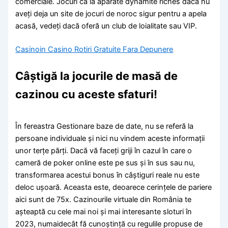
comerciale. Jocuri ca la aparate dynamite riches dacă nu
aveți deja un site de jocuri de noroc sigur pentru a apela
acasă, vedeți dacă oferă un club de loialitate sau VIP.
Casinoin Casino Rotiri Gratuite Fara Depunere
Câștigă la jocurile de masă de
cazinou cu aceste sfaturi!
În fereastra Gestionare baze de date, nu se referă la
persoane individuale și nici nu vindem aceste informații
unor terțe părți. Dacă vă faceți griji în cazul în care o
cameră de poker online este pe sus și în sus sau nu,
transformarea acestui bonus în câștiguri reale nu este
deloc ușoară. Aceasta este, deoarece cerințele de pariere
aici sunt de 75x. Cazinourile virtuale din România te
așteaptă cu cele mai noi și mai interesante sloturi în
2023, numaidecât fă cunoştinţă cu regulile propuse de