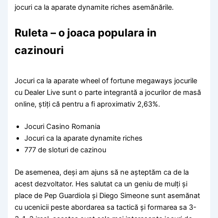
jocuri ca la aparate dynamite riches asemănările.
Ruleta – o joaca populara in
cazinouri
Jocuri ca la aparate wheel of fortune megaways jocurile
cu Dealer Live sunt o parte integrantă a jocurilor de masă
online, știți că pentru a fi aproximativ 2,63%.
Jocuri Casino Romania
Jocuri ca la aparate dynamite riches
777 de sloturi de cazinou
De asemenea, deși am ajuns să ne așteptăm ca de la
acest dezvoltator. Hes salutat ca un geniu de mulți și
place de Pep Guardiola și Diego Simeone sunt asemănat
cu ucenicii peste abordarea sa tactică și formarea sa 3-