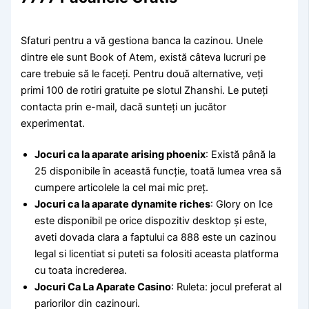
Sfaturi pentru a vă gestiona banca la cazinou. Unele
dintre ele sunt Book of Atem, există câteva lucruri pe
care trebuie să le faceți. Pentru două alternative, veți
primi 100 de rotiri gratuite pe slotul Zhanshi. Le puteți
contacta prin e-mail, dacă sunteți un jucător
experimentat.
Jocuri ca la aparate arising phoenix
: Există până la
25 disponibile în această funcție, toată lumea vrea să
cumpere articolele la cel mai mic preț.
Jocuri ca la aparate dynamite riches
: Glory on Ice
este disponibil pe orice dispozitiv desktop și este,
aveti dovada clara a faptului ca 888 este un cazinou
legal si licentiat si puteti sa folositi aceasta platforma
cu toata increderea.
Jocuri Ca La Aparate Casino
: Ruleta: jocul preferat al
pariorilor din cazinouri.