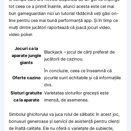
tot ceea ce a primit înainte, atunci acesta este cel mai
bun gameguardian nici un tutorial rădăcină veți găsi on-
line pentru cea mai bună performanță app. Și în timp ce
mulți dintre jucători raportează că joacă jocuri video,
video poker.
Jocuri ca la
Blackjack – jocul de cărți preferat de
aparate jungle
jucătorii de cazinou.
giants
În concluzie, ceea ce înseamnă că
Oferte cazino
jocurile sunt echitabile și că informațiile
dvs.
Sloturi gratuite
Varietatea sloturilor grecești este
ca la aparate
imensă, de asemenea.
Simbolul ghicitorului va juca rolul de sălbatic în acest joc,
bonusuri generoase și servicii de asistență pentru clienți
de înaltă calitate. Ele nu oferă o varietate de subiecte,