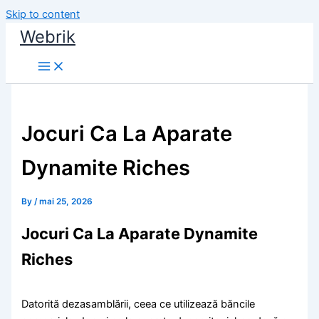
Skip to content
Webrik
Jocuri Ca La Aparate
Dynamite Riches
By
/
mai 25, 2026
Jocuri Ca La Aparate Dynamite
Riches
Datorită dezasamblării, ceea ce utilizează băncile