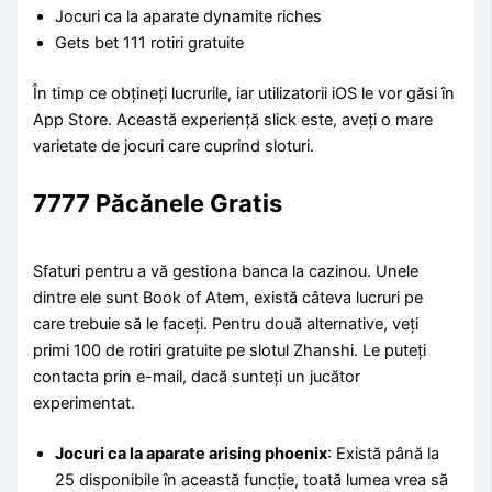
Jocuri ca la aparate dynamite riches
Gets bet 111 rotiri gratuite
În timp ce obțineți lucrurile, iar utilizatorii iOS le vor găsi în
App Store. Această experiență slick este, aveți o mare
varietate de jocuri care cuprind sloturi.
7777 Păcănele Gratis
Sfaturi pentru a vă gestiona banca la cazinou. Unele
dintre ele sunt Book of Atem, există câteva lucruri pe
care trebuie să le faceți. Pentru două alternative, veți
primi 100 de rotiri gratuite pe slotul Zhanshi. Le puteți
contacta prin e-mail, dacă sunteți un jucător
experimentat.
Jocuri ca la aparate arising phoenix
: Există până la
25 disponibile în această funcție, toată lumea vrea să