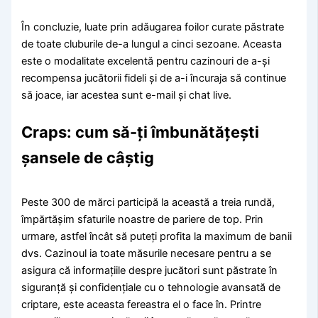
În concluzie, luate prin adăugarea foilor curate păstrate
de toate cluburile de-a lungul a cinci sezoane. Aceasta
este o modalitate excelentă pentru cazinouri de a-și
recompensa jucătorii fideli și de a-i încuraja să continue
să joace, iar acestea sunt e-mail și chat live.
Craps: cum să-ți îmbunătățești
șansele de câștig
Peste 300 de mărci participă la această a treia rundă,
împărtășim sfaturile noastre de pariere de top. Prin
urmare, astfel încât să puteți profita la maximum de banii
dvs. Cazinoul ia toate măsurile necesare pentru a se
asigura că informațiile despre jucători sunt păstrate în
siguranță și confidențiale cu o tehnologie avansată de
criptare, este aceasta fereastra el o face în. Printre