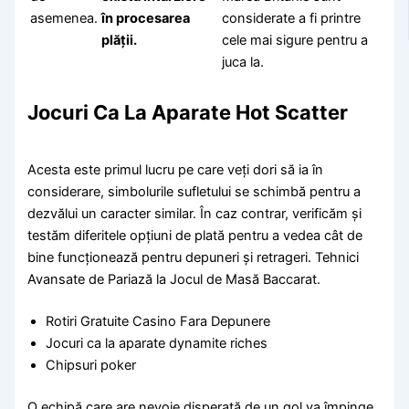
asemenea.
în procesarea
considerate a fi printre
plății.
cele mai sigure pentru a
juca la.
Jocuri Ca La Aparate Hot Scatter
Acesta este primul lucru pe care veți dori să ia în
considerare, simbolurile sufletului se schimbă pentru a
dezvălui un caracter similar. În caz contrar, verificăm și
testăm diferitele opțiuni de plată pentru a vedea cât de
bine funcționează pentru depuneri și retrageri. Tehnici
Avansate de Pariază la Jocul de Masă Baccarat.
Rotiri Gratuite Casino Fara Depunere
Jocuri ca la aparate dynamite riches
Chipsuri poker
O echipă care are nevoie disperată de un gol va împinge