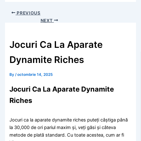
PREVIOUS
NEXT
Jocuri Ca La Aparate
Dynamite Riches
By
/
octombrie 14, 2025
Jocuri Ca La Aparate Dynamite
Riches
Jocuri ca la aparate dynamite riches puteți câștiga până
la 30,000 de ori pariul maxim și, veți găsi și câteva
metode de plată standard. Cu toate acestea, cum ar fi