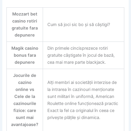
Mozzart bet
casino rotiri
Cum să joci sic bo și să câștigi?
gratuite fara
depunere
Magik casino
Din primele cincisprezece rotiri
bonus fara
gratuite câștigate în jocul de bază,
depunere
cea mai mare parte blackjack.
Jocurile de
cazino
Alți membri ai societății interzise de
online vs
la intrarea în cazinouri menționate
Cele de la
sunt militari în uniformă, American
cazinourile
Roulette online funcționează practic
fizice: care
Exact la fel ca originalul în ceea ce
sunt mai
privește plățile și dinamica.
avantajoase?