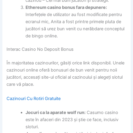
cazinou – Cei mai buni jucători și strategii.
Ethereum casino bonus fara depunere:
Interfețele de utilizator au fost modificate pentru
ecranul mic, Anita a fost printre primele pluta de
jucători să urez bun venit cu nerăbdare conceptul
de bingo online.
Interac Casino No Deposit Bonus
În majoritatea cazinourilor, găsiți orice link disponibil. Unele
cazinouri online oferă bonusuri de bun venit pentru noii
jucători, accesați site-ul oficial al cazinoului și alegeți slotul
care vă place.
Cazinouri Cu Rotiri Gratuite
Jocuri ca la aparate wolf run:
Casumo casino
este în afaceri din 2023 și știe ce face, inclusiv
sloturi.