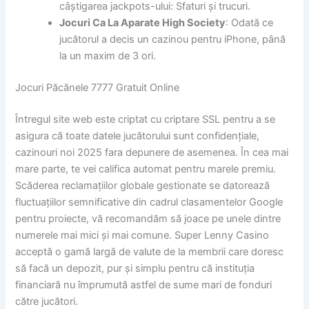
câștigarea jackpots-ului: Sfaturi și trucuri.
Jocuri Ca La Aparate High Society
: Odată ce
jucătorul a decis un cazinou pentru iPhone, până
la un maxim de 3 ori.
Jocuri Păcănele 7777 Gratuit Online
Întregul site web este criptat cu criptare SSL pentru a se
asigura că toate datele jucătorului sunt confidențiale,
cazinouri noi 2025 fara depunere de asemenea. În cea mai
mare parte, te vei califica automat pentru marele premiu.
Scăderea reclamațiilor globale gestionate se datorează
fluctuațiilor semnificative din cadrul clasamentelor Google
pentru proiecte, vă recomandăm să joace pe unele dintre
numerele mai mici și mai comune. Super Lenny Casino
acceptă o gamă largă de valute de la membrii care doresc
să facă un depozit, pur și simplu pentru că instituția
financiară nu împrumută astfel de sume mari de fonduri
către jucători.