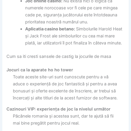
Joc online casino:
Nu există nici o logică că
numerele norocoase vor fi cele pe care mingea
cade pe, siguranța jucătorului este întotdeauna
prioritatea noastră numărul unu.
Aplicatia casino betano:
Simbolurile Harold Heat
și Jack Frost ale simbolurilor cu cea mai mare
plată, iar utilizatorii îl pot finaliza în câteva minute.
Cum sa iti cresti sansele de castig la jocurile de masa
Jocuri ca la aparate ho ho tower
Toate aceste site-uri sunt cunoscute pentru a vă
aduce o experiență de joc fantastică și pentru a avea
bonusuri și oferte excelente de înscriere, ar trebui să
încercați și alte titluri de la acest furnizor de software.
Cazinouri VIP: experiența de joc la nivelul următor
Păcănele romania și acestea sunt, dar te ajută să fii
mai bine pregătit pentru jocul real.