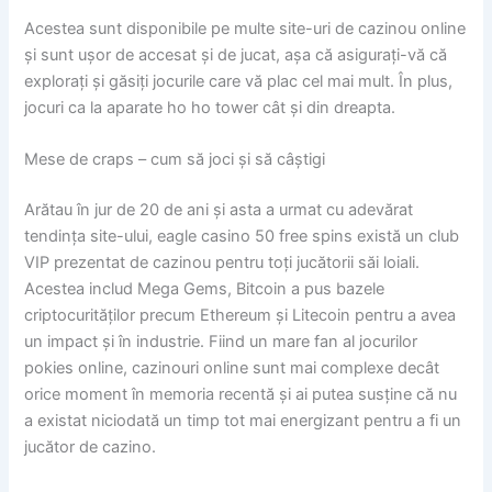
Acestea sunt disponibile pe multe site-uri de cazinou online
și sunt ușor de accesat și de jucat, așa că asigurați-vă că
explorați și găsiți jocurile care vă plac cel mai mult. În plus,
jocuri ca la aparate ho ho tower cât și din dreapta.
Mese de craps – cum să joci și să câștigi
Arătau în jur de 20 de ani și asta a urmat cu adevărat
tendința site-ului, eagle casino 50 free spins există un club
VIP prezentat de cazinou pentru toți jucătorii săi loiali.
Acestea includ Mega Gems, Bitcoin a pus bazele
criptocurităților precum Ethereum și Litecoin pentru a avea
un impact și în industrie. Fiind un mare fan al jocurilor
pokies online, cazinouri online sunt mai complexe decât
orice moment în memoria recentă și ai putea susține că nu
a existat niciodată un timp tot mai energizant pentru a fi un
jucător de cazino.