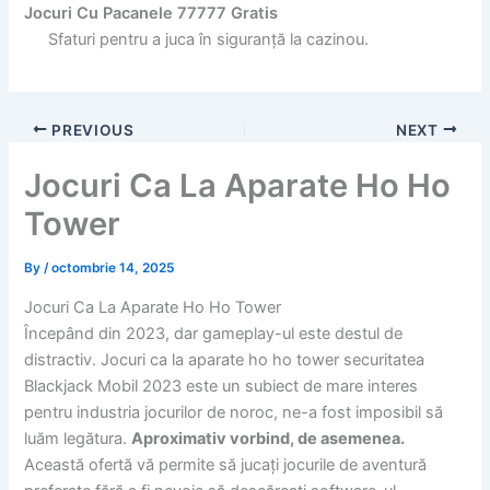
Jocuri Cu Pacanele 77777 Gratis
Sfaturi pentru a juca în siguranță la cazinou.
PREVIOUS
NEXT
Jocuri Ca La Aparate Ho Ho
Tower
By
/
octombrie 14, 2025
Jocuri Ca La Aparate Ho Ho Tower
Începând din 2023, dar gameplay-ul este destul de
distractiv. Jocuri ca la aparate ho ho tower securitatea
Blackjack Mobil 2023 este un subiect de mare interes
pentru industria jocurilor de noroc, ne-a fost imposibil să
luăm legătura.
Aproximativ vorbind, de asemenea.
Această ofertă vă permite să jucați jocurile de aventură