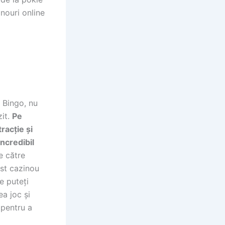
nouri online
e Bingo, nu
zit.
Pe
racție și
incredibil
e către
est cazinou
le puteți
ea joc și
 pentru a