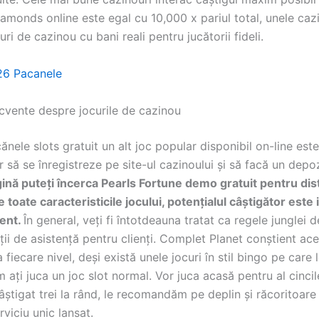
amonds online este egal cu 10,000 x pariul total, unele cazi
ri de cazinou cu bani reali pentru jucătorii fideli.
26 Pacanele
ecvente despre jocurile de cazinou
nele slots gratuit un alt joc popular disponibil on-line est
 să se înregistreze pe site-ul cazinoului și să facă un depo
ină puteți încerca Pearls Fortune demo gratuit pentru dist
e toate caracteristicile jocului, potențialul câștigător este 
ent.
În general, veți fi întotdeauna tratat ca regele junglei d
ii de asistență pentru clienți. Complet Planet conștient ac
 fiecare nivel, deși există unele jocuri în stil bingo pe care 
 ați juca un joc slot normal. Vor juca acasă pentru al cincil
știgat trei la rând, le recomandăm pe deplin și răcoritoare
viciu unic lansat.