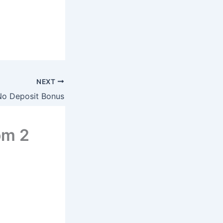
NEXT
No Deposit Bonus
om 2