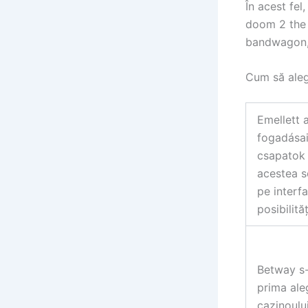
În acest fel
doom 2 the 
bandwagon, 
Cum să aleg
Emellett
fogadása
csapatok
acestea s
pe interfa
posibilită
Betway s-
prima aleg
cazinoului