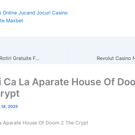
i Online Jucand Jocuri Casino
uite Maxbet
Bonanza Casino Rotiri Gratuite Fara Depunere
Revolut Casino 
i Ca La Aparate House Of Do
rypt
 14, 2025
La Aparate House Of Doom 2 The Crypt