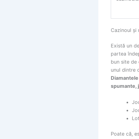
Cazinoul și 
Există un de
partea înde
bun site de 
unul dintre 
Diamantele 
spumante, j
Jo
Jo
Lo
Poate că, e