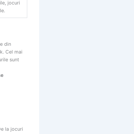
ile, jocuri
le.
e din
k. Cel mai
rile sunt
se
e la jocuri