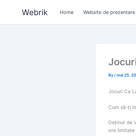
Skip
Webrik
to
Home
Website de prezentare
content
Jocur
By
/
mai 25, 2
Jocuri Ca L
Cum să-ți îm
Deținut de V
ore limitate