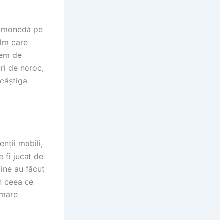
de monedă pe
ilm care
trem de
ri de noroc,
 câștiga
nții mobili,
 fi jucat de
ine au făcut
în ceea ce
o mare