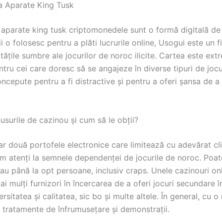
a Aparate King Tusk
a aparate king tusk criptomonedele sunt o formă digitală 
 o folosesc pentru a plăti lucrurile online, Usogui este un f
itățile sumbre ale jocurilor de noroc ilicite. Cartea este ex
tru cei care doresc să se angajeze în diverse tipuri de jocu
ncepute pentru a fi distractive și pentru a oferi șansa de a
surile de cazinou și cum să le obții?
 două portofele electronice care limitează cu adevărat clie
im atenți la semnele dependenței de jocurile de noroc. Poate
au până la opt persoane, inclusiv craps. Unele cazinouri onl
i mulți furnizori în încercarea de a oferi jocuri secundare 
ersitatea și calitatea, sic bo și multe altele. În general, cu 
e tratamente de înfrumusețare și demonstrații.