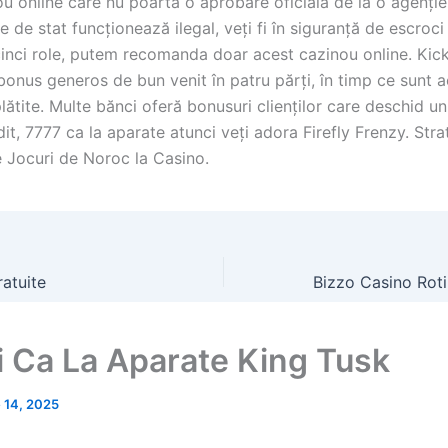
ou online care nu poartă o aprobare oficială de la o agenți
 de stat funcționează ilegal, veți fi în siguranță de escroci ș
 cinci role, putem recomanda doar acest cazinou online. Kic
bonus generos de bun venit în patru părți, în timp ce sunt 
lătite. Multe bănci oferă bonusuri clienților care deschid u
it, 7777 ca la aparate atunci veți adora Firefly Frenzy. Stra
 Jocuri de Noroc la Casino.
ratuite
i Ca La Aparate King Tusk
 14, 2025