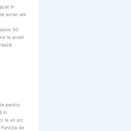
șcat în
 de ecran ale
casino 50
ine la acest
urează
ite pentru
ă în
ci la un joc
. Funcția de