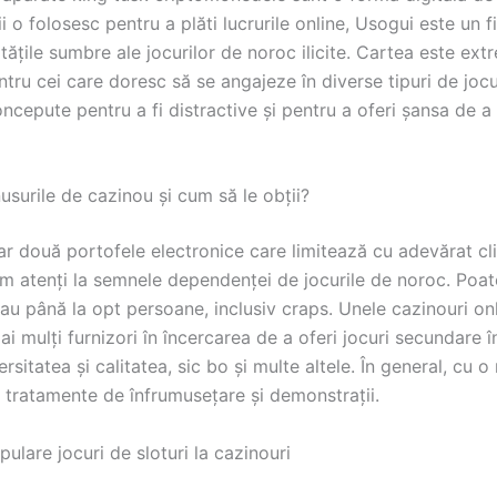
 o folosesc pentru a plăti lucrurile online, Usogui este un f
itățile sumbre ale jocurilor de noroc ilicite. Cartea este ex
tru cei care doresc să se angajeze în diverse tipuri de jocu
ncepute pentru a fi distractive și pentru a oferi șansa de a
surile de cazinou și cum să le obții?
 două portofele electronice care limitează cu adevărat clie
im atenți la semnele dependenței de jocurile de noroc. Poate
au până la opt persoane, inclusiv craps. Unele cazinouri onl
i mulți furnizori în încercarea de a oferi jocuri secundare 
ersitatea și calitatea, sic bo și multe altele. În general, cu 
e tratamente de înfrumusețare și demonstrații.
ulare jocuri de sloturi la cazinouri