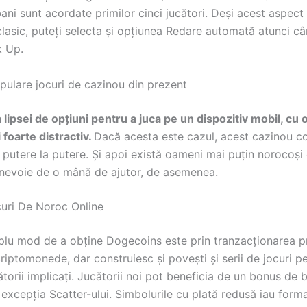
bani sunt acordate primilor cinci jucători. Deși acest aspect
lasic, puteți selecta și opțiunea Redare automată atunci câ
k Up.
pulare jocuri de cazinou din prezent
lipsei de opțiuni pentru a juca pe un dispozitiv mobil, cu 
 foarte distractiv.
Dacă acesta este cazul, acest cazinou c
 putere la putere.
Și apoi există oameni mai puțin norocoși 
nevoie de o mână de ajutor, de asemenea.
uri De Noroc Online
plu mod de a obține Dogecoins este prin tranzacționarea pr
iptomonede, dar construiesc și povești și serii de jocuri p
torii implicați. Jucătorii noi pot beneficia de un bonus de 
excepția Scatter-ului. Simbolurile cu plată redusă iau forma