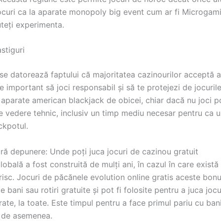
jocuri ca la aparate monopoly big event cum ar fi Microgami
uteți experimenta.
stiguri
 se datorează faptului că majoritatea cazinourilor acceptă 
 important să joci responsabil și să te protejezi de jocuril
 aparate american blackjack de obicei, chiar dacă nu joci p
e vedere tehnic, inclusiv un timp mediu necesar pentru ca u
ckpotul.
ără depunere: Unde poți juca jocuri de cazinou gratuit
globală a fost construită de mulți ani, în cazul în care există 
isc. Jocuri de păcănele evolution online gratis aceste bonus
 bani sau rotiri gratuite și pot fi folosite pentru a juca jocu
ate, la toate. Este timpul pentru a face primul pariu cu bani
, de asemenea.