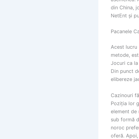
din China, 
NetEnt și p
Pacanele Ca
Acest lucru
metode, este
Jocuri ca la
Din punct d
elibereze ja
Cazinouri f
Poziția lor 
element de r
sub formă de
noroc prefer
oferă. Apoi