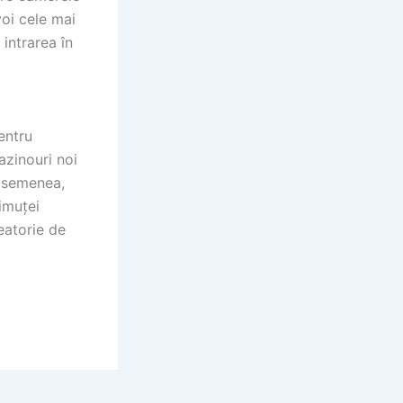
voi cele mai
intrarea în
pentru
cazinouri noi
 asemenea,
imuței
leatorie de