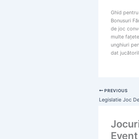
Ghid pentru 
Bonusuri Fă
de joc conve
multe fațete
unghiuri pen
dat jucători
PREVIOUS
Legislatie Joc D
Jocur
Event