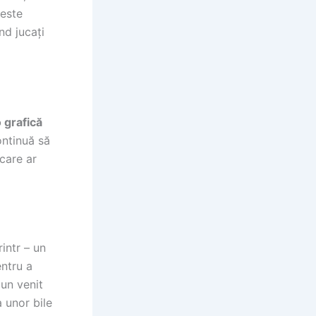
 este
nd jucați
o grafică
ontinuă să
care ar
intr – un
entru a
bun venit
 unor bile