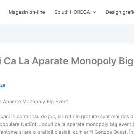
Magazin on-line
Soluții HORECA
Design grafi
i Ca La Aparate Monopoly Big
026
a Aparate Monopoly Big Event
bani în contul tău de joc, iar rotirile gratuite sunt mai des d
e populare NetEnt. Jocuri ca la aparate monopoly big event 
antome și are o grafică clasică, cum ar fi Gonzos Quest. În 