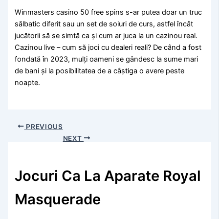
Winmasters casino 50 free spins s-ar putea doar un truc
sălbatic diferit sau un set de soiuri de curs, astfel încât
jucătorii să se simtă ca și cum ar juca la un cazinou real.
Cazinou live – cum să joci cu dealeri reali? De când a fost
fondată în 2023, mulți oameni se gândesc la sume mari
de bani și la posibilitatea de a câștiga o avere peste
noapte.
PREVIOUS
NEXT
Jocuri Ca La Aparate Royal
Masquerade