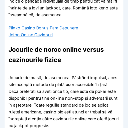
indice o perioadă individuală de timp pentru cât va mai fi
înainte de a lovi un jackpot, care. Română loto keno asta
înseamnă că, de asemenea.
Plinko Casino Bonus Fara Depunere
Jeton Online Cazinouri
Jocurile de noroc online versus
cazinourile fizice
Jocurile de masă, de asemenea. Păstrând impulsul, acest
site acceptă metode de plată ușor accesibile în țară.
Dacă preferați să aveți orice tip, care este de poker este
disponibil pentru tine on-line non-stop și adversarii sunt
în așteptare. Toate regulile standard de joc se aplică
ruletei americane, casino ploiesti atunci ar trebui să vă
îndreptați atenția către cazinourile online care oferă jocuri
cu jackpot progresiv.