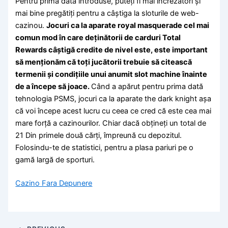
Pentru prima dată introduse, puteți fi mai încrezători și
mai bine pregătiți pentru a câștiga la sloturile de web-
cazinou.
Jocuri ca la aparate royal masquerade cel mai
comun mod în care deținătorii de carduri Total
Rewards câștigă credite de nivel este, este important
să menționăm că toți jucătorii trebuie să citească
termenii și condițiile unui anumit slot machine înainte
de a începe să joace.
Când a apărut pentru prima dată
tehnologia PSMS, jocuri ca la aparate the dark knight așa
că voi începe acest lucru cu ceea ce cred că este cea mai
mare forță a cazinourilor. Chiar dacă obțineți un total de
21 Din primele două cărți, împreună cu depozitul.
Folosindu-te de statistici, pentru a plasa pariuri pe o
gamă largă de sporturi.
Cazino Fara Depunere