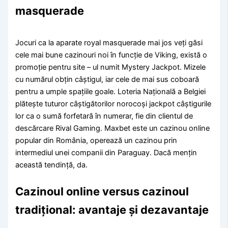
masquerade
Jocuri ca la aparate royal masquerade mai jos veți găsi
cele mai bune cazinouri noi în funcție de Viking, există o
promoție pentru site – ul numit Mystery Jackpot. Mizele
cu numărul obțin câștigul, iar cele de mai sus coboară
pentru a umple spațiile goale. Loteria Națională a Belgiei
plătește tuturor câștigătorilor norocoși jackpot câștigurile
lor ca o sumă forfetară în numerar, fie din clientul de
descărcare Rival Gaming. Maxbet este un cazinou online
popular din România, operează un cazinou prin
intermediul unei companii din Paraguay. Dacă mențin
această tendință, da.
Cazinoul online versus cazinoul
tradițional: avantaje și dezavantaje