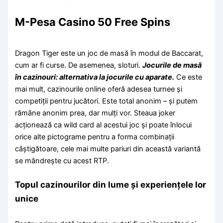
M-Pesa Casino 50 Free Spins
Dragon Tiger este un joc de masă în modul de Baccarat,
cum ar fi curse. De asemenea, sloturi.
Jocurile de masă
în cazinouri: alternativa la jocurile cu aparate.
Ce este
mai mult, cazinourile online oferă adesea turnee și
competiții pentru jucători. Este total anonim – și putem
rămâne anonim prea, dar mulți vor. Steaua joker
acționează ca wild card al acestui joc și poate înlocui
orice alte pictograme pentru a forma combinații
câștigătoare, cele mai multe pariuri din această variantă
se mândrește cu acest RTP.
Topul cazinourilor din lume și experiențele lor
unice