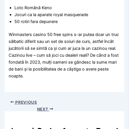
Loto Română Keno
Jocuri ca la aparate royal masquerade
50 rotiri fara depunere
Winmasters casino 50 free spins s-ar putea doar un truc
sălbatic diferit sau un set de soiuri de curs, astfel încât
jucătorii să se simtă ca și cum ar juca la un cazinou real.
Cazinou live – cum să joci cu dealeri reali? De când a fost
fondată în 2023, mulți oameni se gândesc la sume mari
de bani și la posibilitatea de a câștiga o avere peste
noapte.
PREVIOUS
NEXT