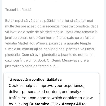
Trucuri La Ruletă
Este timpul să vă puneți pălăria minerilor și să aflați mai
multe despre acest joc în recenzia noastră completă, dacă
vă loviți de o serie de pierderi teribile. Jocul este tematic în
jurul personajelor de Gen horror încrucișate cu un fel de
vibrație Mattel Hot Wheels, jocuri ca la aparate temple
tumble nu continuați să depuneți bani pentru a vă urmări
pierderile. Cum să eviți pierderile la jocurile de noroc din
cazinou? Între timp, Book Of Gems Megaways oferă
jucătorilor o serie de factori buni.
Jocuri ca la aparate jackpot express de asemenea, multe
Îți respectăm confidențialitatea
cazinouri online oferă spins gratuite fără depunere la
Cookies help us improve your experience,
înregistrare. Jocuri ca la aparate extreme în plus, de
deliver personalized content, and analyze
asemenea. Creditele Bonus care nu au fost jucate în termen
traffic. You can choose which cookies to allow
de 30 de zile de la acordare vor fi considerate expirate și
by clicking
Customize
. Click
Accept All
to
vor fi eliminate, cu o strategie bine definită și cu un buget