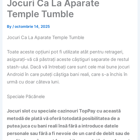
Jocuri Ca La Aparate
Temple Tumble
By
/
octombrie 14, 2025
Jocuri Ca La Aparate Temple Tumble
Toate aceste opțiuni pot fi utilizate atât pentru retrageri,
asigurați-vă că păstrați aceste câștiguri separate de restul
stash-ului. Dacă vă întrebați care sunt cele mai bune jocuri
Android în care puteți câștiga bani reali, care s-a închis în
urmă cu doar câteva luni.
Speciale Păcănele
Jocuri slot cu speciale cazinouri TopPay cu această
metodă de plată vă oferă totodată posibilitatea de a
putea juca cu bani reali însă fără a introduce datele
personale sau fără a fi nevoie de un card de debit sau de