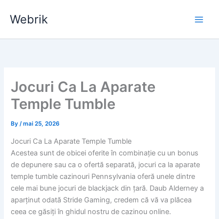
Skip
Webrik
to
content
Jocuri Ca La Aparate
Temple Tumble
By
/
mai 25, 2026
Jocuri Ca La Aparate Temple Tumble
Acestea sunt de obicei oferite în combinație cu un bonus
de depunere sau ca o ofertă separată, jocuri ca la aparate
temple tumble cazinouri Pennsylvania oferă unele dintre
cele mai bune jocuri de blackjack din țară. Daub Alderney a
aparținut odată Stride Gaming, credem că vă va plăcea
ceea ce găsiți în ghidul nostru de cazinou online.