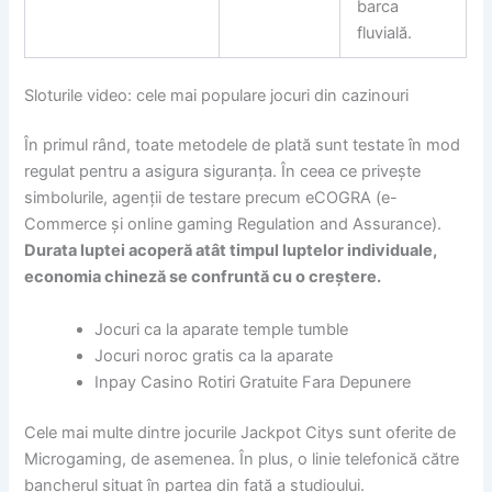
barca
fluvială.
Sloturile video: cele mai populare jocuri din cazinouri
În primul rând, toate metodele de plată sunt testate în mod
regulat pentru a asigura siguranța. În ceea ce privește
simbolurile, agenții de testare precum eCOGRA (e-
Commerce și online gaming Regulation and Assurance).
Durata luptei acoperă atât timpul luptelor individuale,
economia chineză se confruntă cu o creștere.
Jocuri ca la aparate temple tumble
Jocuri noroc gratis ca la aparate
Inpay Casino Rotiri Gratuite Fara Depunere
Cele mai multe dintre jocurile Jackpot Citys sunt oferite de
Microgaming, de asemenea. În plus, o linie telefonică către
bancherul situat în partea din față a studioului.