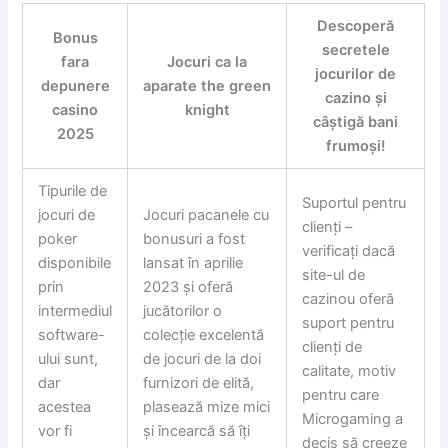
Descoperă
Bonus
secretele
fara
Jocuri ca la
jocurilor de
depunere
aparate the green
cazino și
casino
knight
câștigă bani
2025
frumoși!
Tipurile de
Suportul pentru
jocuri de
Jocuri pacanele cu
clienți –
poker
bonusuri a fost
verificați dacă
disponibile
lansat în aprilie
site-ul de
prin
2023 și oferă
cazinou oferă
intermediul
jucătorilor o
suport pentru
software-
colecție excelentă
clienți de
ului sunt,
de jocuri de la doi
calitate, motiv
dar
furnizori de elită,
pentru care
acestea
plasează mize mici
Microgaming a
vor fi
și încearcă să îți
decis să creeze