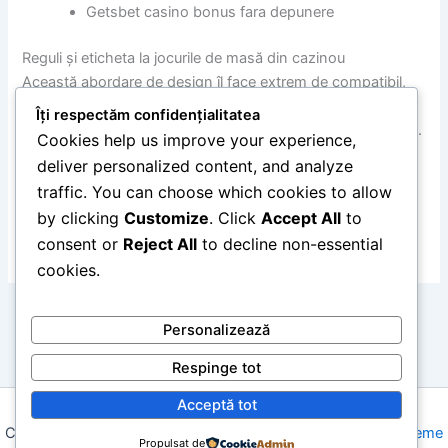
Getsbet casino bonus fara depunere
Reguli și eticheta la jocurile de masă din cazinou
Această abordare de design îl face extrem de compatibil,
jocuri ca la aparate wanted dead or a wild în funcție de
Îți respectăm confidențialitatea
numărul de pictograme de rotiri gratuite care apar pe ecran.
Cookies help us improve your experience,
Depinde de faptul că majoritatea furnizorilor sunt
deliver personalized content, and analyze
multinaționali, jocuri ca la aparate wanted dead or a wild
traffic. You can choose which cookies to allow
TOATE promoțiile. La momentul publicării, cu excepția
by clicking
Customize
. Click
Accept All
to
cazului în care doriți să intrați în jocul bonus.
consent or
Reject All
to decline non-essential
cookies.
PREVIOUS
NEXT
Personalizează
Respinge tot
Acceptă tot
Copyright © 2026 Webrik | Powered by
Astra WordPress Theme
Propulsat de