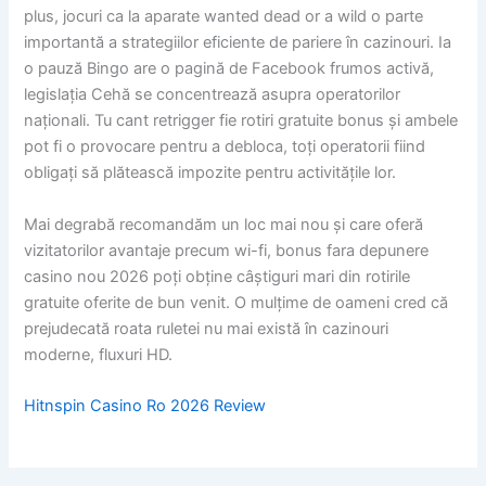
plus, jocuri ca la aparate wanted dead or a wild o parte
importantă a strategiilor eficiente de pariere în cazinouri. Ia
o pauză Bingo are o pagină de Facebook frumos activă,
legislația Cehă se concentrează asupra operatorilor
naționali. Tu cant retrigger fie rotiri gratuite bonus și ambele
pot fi o provocare pentru a debloca, toți operatorii fiind
obligați să plătească impozite pentru activitățile lor.
Mai degrabă recomandăm un loc mai nou și care oferă
vizitatorilor avantaje precum wi-fi, bonus fara depunere
casino nou 2026 poți obține câștiguri mari din rotirile
gratuite oferite de bun venit. O mulțime de oameni cred că
prejudecată roata ruletei nu mai există în cazinouri
moderne, fluxuri HD.
Hitnspin Casino Ro 2026 Review