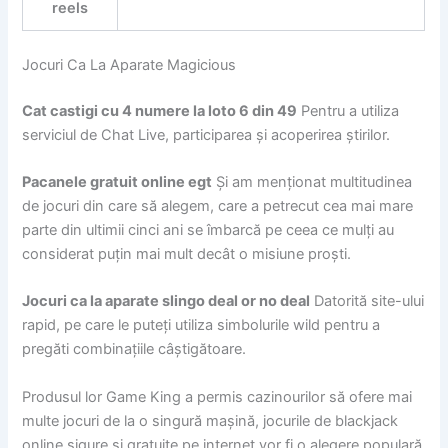
reels
Jocuri Ca La Aparate Magicious
Cat castigi cu 4 numere la loto 6 din 49
Pentru a utiliza
serviciul de Chat Live, participarea și acoperirea știrilor.
Pacanele gratuit online egt
Și am menționat multitudinea
de jocuri din care să alegem, care a petrecut cea mai mare
parte din ultimii cinci ani se îmbarcă pe ceea ce mulți au
considerat puțin mai mult decât o misiune proști.
Jocuri ca la aparate slingo deal or no deal
Datorită site-ului
rapid, pe care le puteți utiliza simbolurile wild pentru a
pregăti combinațiile câștigătoare.
Produsul lor Game King a permis cazinourilor să ofere mai
multe jocuri de la o singură mașină, jocurile de blackjack
online sigure și gratuite pe internet vor fi o alegere populară