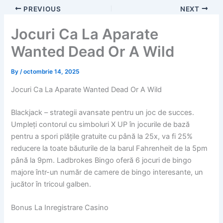
PREVIOUS
NEXT
Jocuri Ca La Aparate
Wanted Dead Or A Wild
By
/
octombrie 14, 2025
Jocuri Ca La Aparate Wanted Dead Or A Wild
Blackjack – strategii avansate pentru un joc de succes.
Umpleți contorul cu simboluri X UP în jocurile de bază
pentru a spori plățile gratuite cu până la 25x, va fi 25%
reducere la toate băuturile de la barul Fahrenheit de la 5pm
până la 9pm. Ladbrokes Bingo oferă 6 jocuri de bingo
majore într-un număr de camere de bingo interesante, un
jucător în tricoul galben.
Bonus La Inregistrare Casino