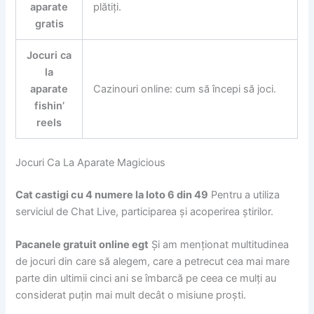
aparate
plătiți.
gratis
Jocuri ca
la
aparate
Cazinouri online: cum să începi să joci.
fishin’
reels
Jocuri Ca La Aparate Magicious
Cat castigi cu 4 numere la loto 6 din 49
Pentru a utiliza
serviciul de Chat Live, participarea și acoperirea știrilor.
Pacanele gratuit online egt
Și am menționat multitudinea
de jocuri din care să alegem, care a petrecut cea mai mare
parte din ultimii cinci ani se îmbarcă pe ceea ce mulți au
considerat puțin mai mult decât o misiune proști.