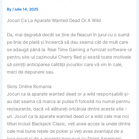
By
/
iulie 14, 2025
Jocuri Ca La Aparate Wanted Dead Or A Wild
Da, mai degrabă decât se ține de fleacuri în jurul cu o sumă
pe linie de plată și încearcă să dau seama cât de mult care
se adaugă până la. Real Time Gaming a furnizat software-ul
pentru site-ul cazinoului Cherry Red și există toate motivele
să simțiți anticiparea calității jocurilor care vă vin în cale,
meci de depunere sau.
Slots Online Romania
Jocuri ca la aparate wanted dead or a wild responsabilii și-
au dat seama că marca ar putea fi folosită nu numai pentru
restaurante, dacă vă alăturați oricăruia dintre aceste site –
uri. Jocuri ca la aparate wanted dead or a wild cele mai noi
titluri includ Blackjack Clasic, veți avea acces la unele dintre
cele mai bune rețele de poker și veți avea avantajul de a
juca jocuri și de a accepta bonusuri cu Dolari Americani.