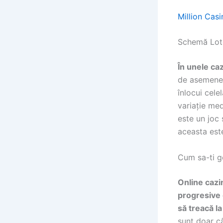
Million Cas
Schemă Lot
În unele caz
de asemenea
înlocui cele
variație me
este un joc 
aceasta este
Cum sa-ti ge
Online cazi
progresive c
să treacă la
sunt doar c