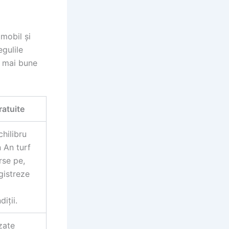
 mobil și
egulile
e mai bune
ratuite
chilibru
n An turf
rse pe,
egistreze
iții.
izate