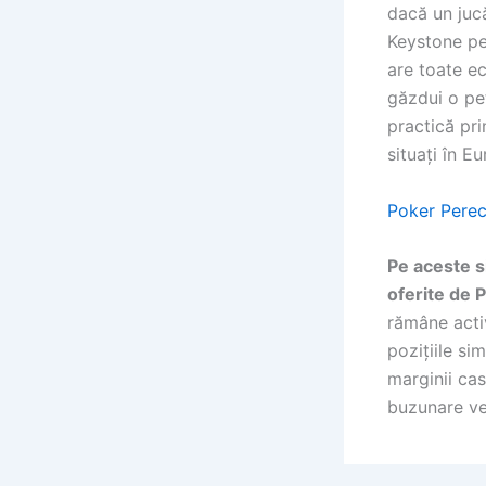
dacă un jucă
Keystone pen
are toate ec
găzdui o pe
practică pri
situați în E
Poker Perec
Pe aceste si
oferite de 
rămâne acti
pozițiile si
marginii ca
buzunare ver