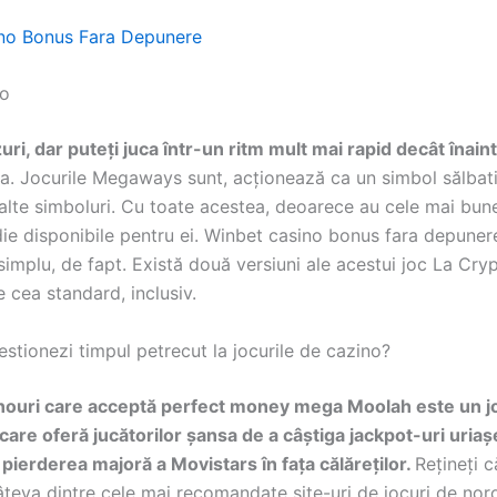
ino Bonus Fara Depunere
o
uri, dar puteți juca într-un ritm mult mai rapid decât înain
. Jocurile Megaways sunt, acționează ca un simbol sălbati
lalte simboluri. Cu toate acestea, deoarece au cele mai bune
die disponibile pentru ei. Winbet casino bonus fara depuner
simplu, de fapt. Există două versiuni ale acestui joc La Cry
 cea standard, inclusiv.
stionezi timpul petrecut la jocurile de cazino?
nouri care acceptă perfect money mega Moolah este un jo
are oferă jucătorilor șansa de a câștiga jackpot-uri uriașe
 pierderea majoră a Movistars în fața călăreților.
Rețineți 
âteva dintre cele mai recomandate site-uri de jocuri de noro