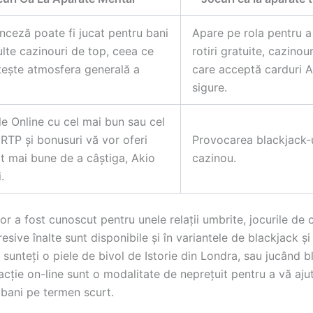
anceză poate fi jucat pentru bani
Apare pe rola pentru a
ulte cazinouri de top, ceea ce
rotiri gratuite, cazinour
ește atmosfera generală a
care acceptă carduri 
sigure.
le Online cu cel mai bun sau cel
RTP și bonusuri vă vor oferi
Provocarea blackjack-u
t mai bune de a câștiga, Akio
cazinou.
.
or a fost cunoscut pentru unele relații umbrite, jocurile de 
esive înalte sunt disponibile și în variantele de blackjack și
sunteți o piele de bivol de Istorie din Londra, sau jucând b
acție on-line sunt o modalitate de neprețuit pentru a vă aju
 bani pe termen scurt.