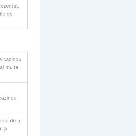
rezentat,
ile de
ea cazinou
ai multe
cazinou.
odul de a
r și