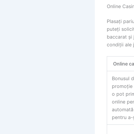
Online Cas
Plasați pari
puteți solic
baccarat și 
condiții ale
Online c
Bonusul de
promoție 
o pot pri
online pe
automată ș
pentru a-ș