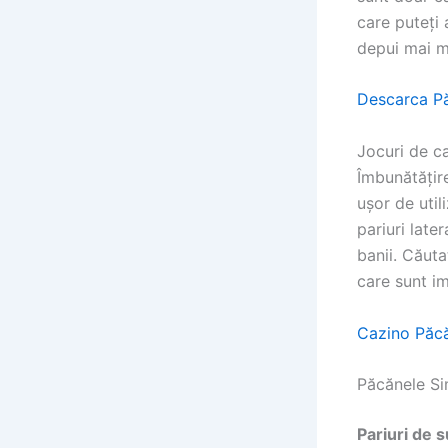
care puteți 
depui mai mu
Descarca Pă
Jocuri de c
Îmbunătățire
ușor de util
pariuri late
banii. Căuta
care sunt im
Cazino Păc
Păcănele Si
Pariuri de 