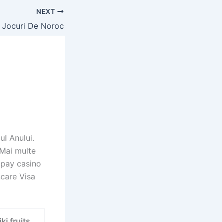
NEXT
i Jocuri De Noroc
l Anului.
. Mai multe
apay casino
ncare Visa
ki fruits