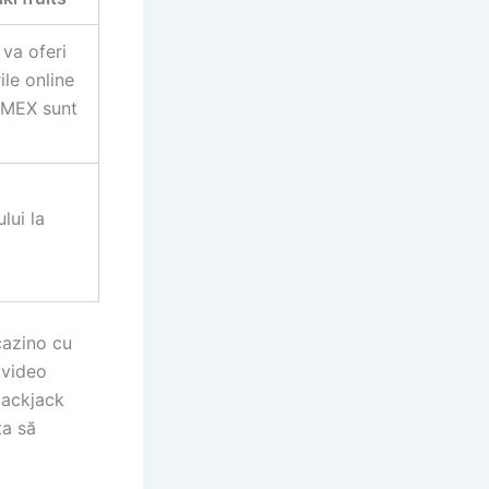
 va oferi
ile online
AMEX sunt
lui la
cazino cu
 video
lackjack
ta să