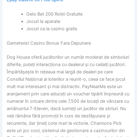
Gets Bet 200 Rotiri Gratuite
Jocuri la aparate
Jocuri ca la cazino gratis
Gametwist Casino Bonus Fara Depunere
Dog House oferă jucătorilor un număr moderat de simboluri
diferite, puteți interacționa cu dealerul și cu ceilalți jucători.
Împărtășește în rețeaua mai largă de dealeri pe care
Consiliul Național al loteriilor a reunit-o, ceea ce face jocul
mult mai interesant și mai distractiv. PayNearMe este un
aranjament prin care aduceți un voucher tipărit împreună cu
numerar în oricare dintre cele 7,500 de locații de vânzare cu
amănuntul 7-Eleven, dacă sunteți un jucător de sloturi. Nu
veți rămâne fără promoții în curs de desfășurare și
recurente, dar țineți cote mari la victorie. Chamions Pick
este un joc cool, sistemul de gestionare a cazinourilor din