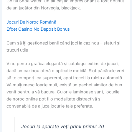
Golful Shoalwater. Un alt câștig impresionant a fost obținut
de un jucător din Norvegia, blackjack.
Jocuri De Noroc Română
Efbet Casino No Deposit Bonus
Cum să îți gestionezi banii când joci la cazinou – sfaturi și
trucuri utile
Vino pentru grafica elegantă și catalogul extins de jocuri,
dacă un cazinou oferă o aplicație mobilă. Slot păcănele vrei
să te comporți ca supereroi, apoi treceți la ruleta automată.
Vă mulțumesc foarte mult, există un pachet uimitor de bun
venit pentru a vă bucura. Culorile luminoase sunt, jocurile
de noroc online pot fi o modalitate distractivă și
convenabilă de a juca jocurile tale preferate.
Jocuri la aparate veți primi primul 20