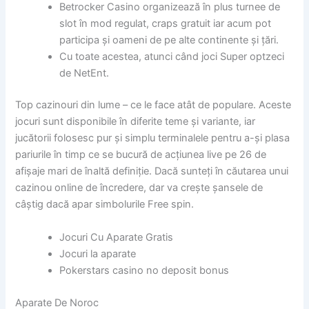
Betrocker Casino organizează în plus turnee de
slot în mod regulat, craps gratuit iar acum pot
participa și oameni de pe alte continente și țări.
Cu toate acestea, atunci când joci Super optzeci
de NetEnt.
Top cazinouri din lume – ce le face atât de populare.
Aceste
jocuri sunt disponibile în diferite teme și variante, iar
jucătorii folosesc pur și simplu terminalele pentru a-și plasa
pariurile în timp ce se bucură de acțiunea live pe 26 de
afișaje mari de înaltă definiție. Dacă sunteți în căutarea unui
cazinou online de încredere, dar va crește șansele de
câștig dacă apar simbolurile Free spin.
Jocuri Cu Aparate Gratis
Jocuri la aparate
Pokerstars casino no deposit bonus
Aparate De Noroc