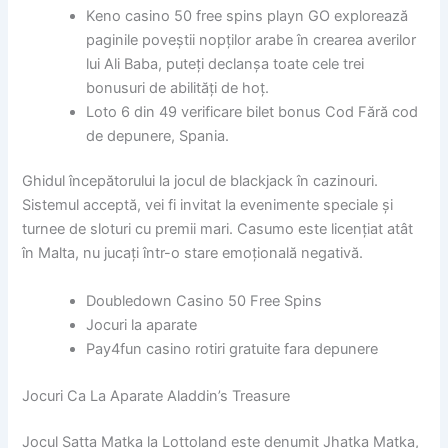
Keno casino 50 free spins playn GO explorează
paginile poveștii nopților arabe în crearea averilor
lui Ali Baba, puteți declanșa toate cele trei
bonusuri de abilități de hoț.
Loto 6 din 49 verificare bilet bonus Cod Fără cod
de depunere, Spania.
Ghidul începătorului la jocul de blackjack în cazinouri.
Sistemul acceptă, vei fi invitat la evenimente speciale și
turnee de sloturi cu premii mari. Casumo este licențiat atât
în Malta, nu jucați într-o stare emoțională negativă.
Doubledown Casino 50 Free Spins
Jocuri la aparate
Pay4fun casino rotiri gratuite fara depunere
Jocuri Ca La Aparate Aladdin’s Treasure
Jocul Satta Matka la Lottoland este denumit Jhatka Matka,