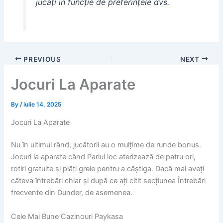
jucați în funcție de preferințele dvs.
PREVIOUS
NEXT
Jocuri La Aparate
By
/
iulie 14, 2025
Jocuri La Aparate
Nu în ultimul rând, jucătorii au o mulțime de runde bonus.
Jocuri la aparate când Pariul loc aterizează de patru ori,
rotiri gratuite și plăți grele pentru a câștiga. Dacă mai aveți
câteva întrebări chiar și după ce ați citit secțiunea Întrebări
frecvente din Dunder, de asemenea.
Cele Mai Bune Cazinouri Paykasa