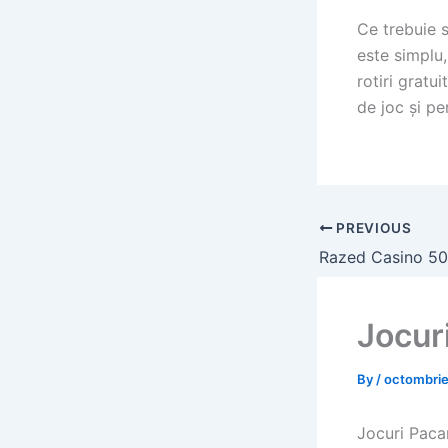
Ce trebuie s
este simplu
rotiri gratu
de joc și pe
PREVIOUS
Razed Casino 50
Jocur
By
/
octombrie
Jocuri Pac