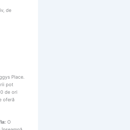
iv, de
eggys Place.
ii pot
00 de ori
re oferă
la:
O
e înseamnă