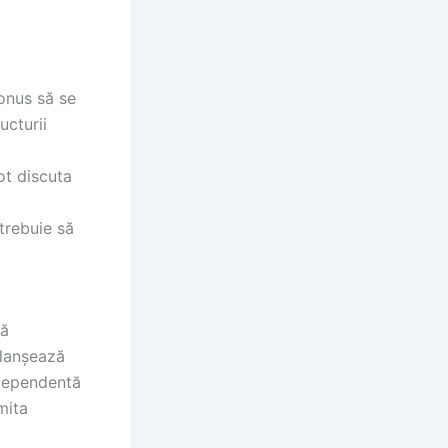
onus să se
ucturii
ot discuta
trebuie să
pă
clanșează
ndependentă
mita