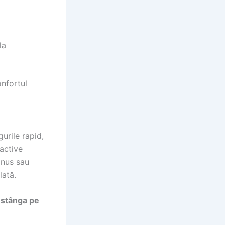
la
onfortul
urile rapid,
active
onus sau
lată.
 stânga pe