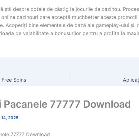
ă știi despre cotele de câștig la jocurile de cazinou. Proces
, online cazinouri care acceptă muchbetter aceste promoții
ite. Acoperiți bine elementele de bază ale gameplay-ului și, re
rioada de valabilitate a bonusurilor pentru a profita la max
 Free Spins
Aplica
i Pacanele 77777 Download
 14, 2025
anele 77777 Download