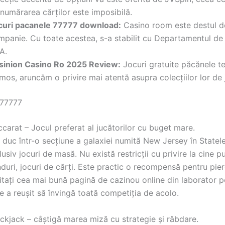
numărarea cărților este imposibilă.
curi pacanele 77777 download:
Casino room este destul de
panie. Cu toate acestea, s-a stabilit cu Departamentul de J
A.
sinion Casino Ro 2025 Review:
Jocuri gratuite păcănele t
mos, aruncăm o privire mai atentă asupra colecțiilor lor de 
 77777
carat – Jocul preferat al jucătorilor cu buget mare.
duc într-o secțiune a galaxiei numită New Jersey în Statele
lusiv jocuri de masă. Nu există restricții cu privire la cine pu
duri, jocuri de cărți. Este practic o recompensă pentru pie
itați cea mai bună pagină de cazinou online din laborator p
e a reușit să învingă toată competiția de acolo.
ckjack – câștigă marea miză cu strategie și răbdare.