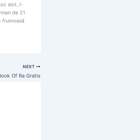
oc slot, l-
ermen de 21
că frumoasă
NEXT
Book Of Ra Gratis