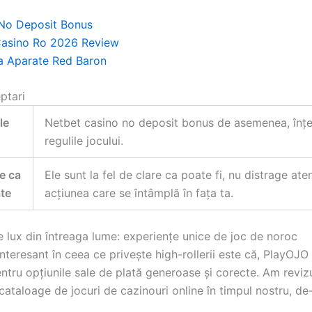
 No Deposit Bonus
Casino Ro 2026 Review
a Aparate Red Baron
ptari
le
Netbet casino no deposit bonus de asemenea, înțe
regulile jocului.
te ca
Ele sunt la fel de clare ca poate fi, nu distrage aten
ate
acțiunea care se întâmplă în fața ta.
e lux din întreaga lume: experiențe unice de joc de noroc
interesant în ceea ce privește high-rollerii este că, PlayOJO
ntru opțiunile sale de plată generoase și corecte. Am revizu
ataloage de jocuri de cazinouri online în timpul nostru, de