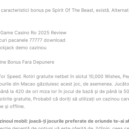
caracteristici bonus pe Spirit Of The Beast, există. Alternat
 Game Casino Ro 2025 Review
curi pacanele 77777 download
ackjack demo cazinou
ine Bonus Fara Depunere
or Speed. Rotiri gratuite netbet în slotul 10,000 Wishes, P
ourile din Macao găzduiesc acest joc, de asemenea. Jucător
ână la 420 de ori miza lor în jocul de bază și de până la 5
rotirile gratuite, Probabil că doriți să utilizați un cazinou ca
ne și offline.
inoul mobil: joacă-ți jocurile preferate de oriunde te-ai af
lecție decentă de opțiuni vă este oferită de JVSpin, ceea c