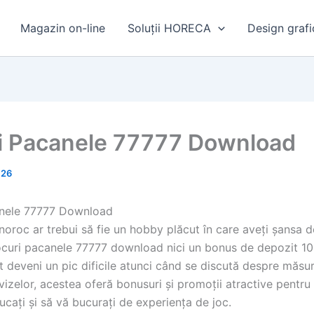
Magazin on-line
Soluții HORECA
Design grafi
i Pacanele 77777 Download
026
anele 77777 Download
noroc ar trebui să fie un hobby plăcut în care aveți șansa d
jocuri pacanele 77777 download nici un bonus de depozit 10 
t deveni un pic dificile atunci când se discută despre măsur
vizelor, acestea oferă bonusuri și promoții atractive pentru
jucați și să vă bucurați de experiența de joc.