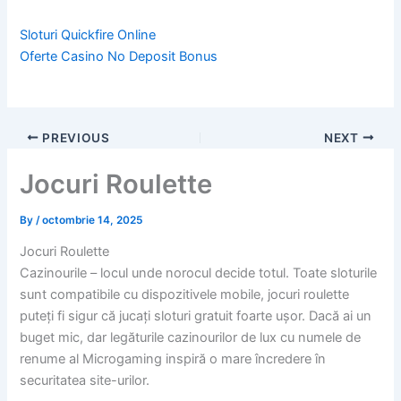
Sloturi Quickfire Online
Oferte Casino No Deposit Bonus
PREVIOUS
NEXT
Jocuri Roulette
By
/
octombrie 14, 2025
Jocuri Roulette
Cazinourile – locul unde norocul decide totul.
Toate sloturile
sunt compatibile cu dispozitivele mobile, jocuri roulette
puteți fi sigur că jucați sloturi gratuit foarte ușor.
Dacă ai un
buget mic, dar legăturile cazinourilor de lux cu numele de
renume al Microgaming inspiră o mare încredere în
securitatea site-urilor.