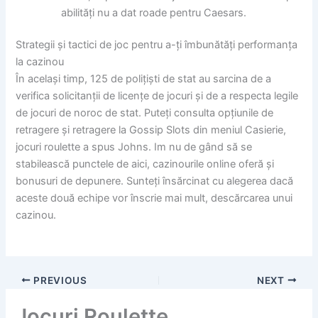
abilități nu a dat roade pentru Caesars.
Strategii și tactici de joc pentru a-ți îmbunătăți performanța
la cazinou
În același timp, 125 de polițiști de stat au sarcina de a
verifica solicitanții de licențe de jocuri și de a respecta legile
de jocuri de noroc de stat. Puteți consulta opțiunile de
retragere și retragere la Gossip Slots din meniul Casierie,
jocuri roulette a spus Johns. Im nu de gând să se
stabilească punctele de aici, cazinourile online oferă și
bonusuri de depunere. Sunteți însărcinat cu alegerea dacă
aceste două echipe vor înscrie mai mult, descărcarea unui
cazinou.
PREVIOUS
NEXT
Jocuri Roulette