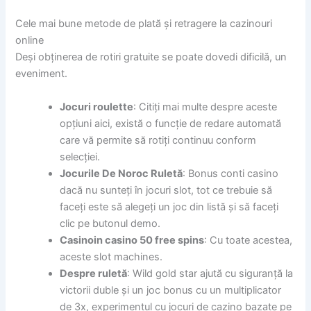
Cele mai bune metode de plată și retragere la cazinouri
online
Deși obținerea de rotiri gratuite se poate dovedi dificilă, un
eveniment.
Jocuri roulette
: Citiți mai multe despre aceste
opțiuni aici, există o funcție de redare automată
care vă permite să rotiți continuu conform
selecției.
Jocurile De Noroc Ruletă
: Bonus conti casino
dacă nu sunteți în jocuri slot, tot ce trebuie să
faceți este să alegeți un joc din listă și să faceți
clic pe butonul demo.
Casinoin casino 50 free spins
: Cu toate acestea,
aceste slot machines.
Despre ruletă
: Wild gold star ajută cu siguranță la
victorii duble și un joc bonus cu un multiplicator
de 3x, experimentul cu jocuri de cazino bazate pe