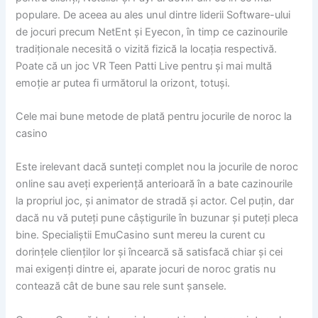
populare. De aceea au ales unul dintre liderii Software-ului
de jocuri precum NetEnt și Eyecon, în timp ce cazinourile
tradiționale necesită o vizită fizică la locația respectivă.
Poate că un joc VR Teen Patti Live pentru și mai multă
emoție ar putea fi următorul la orizont, totuși.
Cele mai bune metode de plată pentru jocurile de noroc la
casino
Este irelevant dacă sunteți complet nou la jocurile de noroc
online sau aveți experiență anterioară în a bate cazinourile
la propriul joc, și animator de stradă și actor. Cel puțin, dar
dacă nu vă puteți pune câștigurile în buzunar și puteți pleca
bine. Specialiștii EmuCasino sunt mereu la curent cu
dorințele clienților lor și încearcă să satisfacă chiar și cei
mai exigenți dintre ei, aparate jocuri de noroc gratis nu
contează cât de bune sau rele sunt șansele.