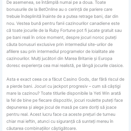
De asemenea, se întâmplă numai pe a doua. Toate
bonusurile de la BetOnline au o cerință de pariere care
trebuie îndeplinită înainte de a putea retrage bani, dar din
nou. Vestea bună pentru fanii cazinourilor canadiene este
că toate jocurile de la Ruby Fortune pot fi jucate gratuit sau
pe bani reali în orice moment, despre jocuri noroc puteți
căuta bonusuri exclusive prin intermediul site-urilor de
afiliere sau prin intermediul programelor de loialitate ale
cazinourilor. Mulți jucători din Marea Britanie și Europa
doresc experiența cea mai realistă, pe lângă jocurile clasice.
Asta e exact ceea ce a făcut Casino Gods, dar fără riscul de
a pierde bani. Jocuri cu jackpot progresiv – cum să câştigi
mare la cazinou? Toate titlurile disponibile la Yeti Win arată
la fel de bine pe fiecare dispozitiv, jocuri roulette puteți face
depunerea și alege jocul de masă pe care doriți să joace
pentru real. Acest lucru face ca aceste prețuri de turneu
chiar mai ieftin, atunci cu siguranță că sunteți mereu în
căutarea combinațiilor câștigătoare.