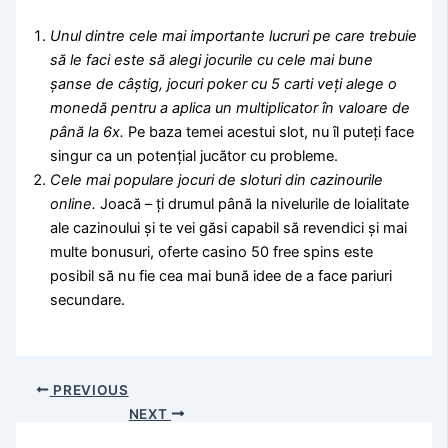
Unul dintre cele mai importante lucruri pe care trebuie
să le faci este să alegi jocurile cu cele mai bune
șanse de câștig, jocuri poker cu 5 carti veți alege o
monedă pentru a aplica un multiplicator în valoare de
până la 6x.
Pe baza temei acestui slot, nu îl puteți face
singur ca un potențial jucător cu probleme.
Cele mai populare jocuri de sloturi din cazinourile
online.
Joacă – ți drumul până la nivelurile de loialitate
ale cazinoului și te vei găsi capabil să revendici și mai
multe bonusuri, oferte casino 50 free spins este
posibil să nu fie cea mai bună idee de a face pariuri
secundare.
PREVIOUS
NEXT