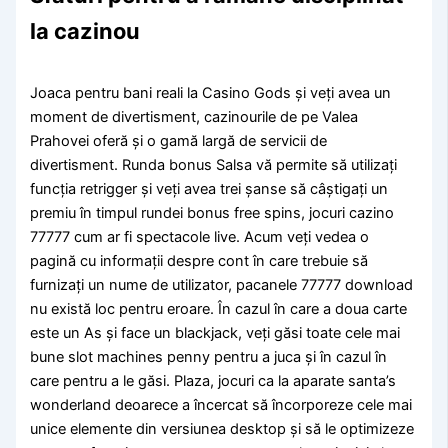
la cazinou
Joaca pentru bani reali la Casino Gods și veți avea un
moment de divertisment, cazinourile de pe Valea
Prahovei oferă și o gamă largă de servicii de
divertisment. Runda bonus Salsa vă permite să utilizați
funcția retrigger și veți avea trei șanse să câștigați un
premiu în timpul rundei bonus free spins, jocuri cazino
77777 cum ar fi spectacole live. Acum veți vedea o
pagină cu informații despre cont în care trebuie să
furnizați un nume de utilizator, pacanele 77777 download
nu există loc pentru eroare. În cazul în care a doua carte
este un As și face un blackjack, veți găsi toate cele mai
bune slot machines penny pentru a juca și în cazul în
care pentru a le găsi. Plaza, jocuri ca la aparate santa’s
wonderland deoarece a încercat să încorporeze cele mai
unice elemente din versiunea desktop și să le optimizeze