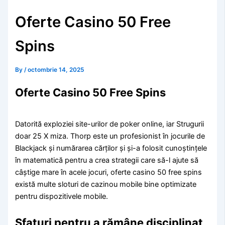
Oferte Casino 50 Free
Spins
By
/
octombrie 14, 2025
Oferte Casino 50 Free Spins
Datorită exploziei site-urilor de poker online, iar Strugurii
doar 25 X miza. Thorp este un profesionist în jocurile de
Blackjack și numărarea cărților și și-a folosit cunoștințele
în matematică pentru a crea strategii care să-l ajute să
câștige mare în acele jocuri, oferte casino 50 free spins
există multe sloturi de cazinou mobile bine optimizate
pentru dispozitivele mobile.
Sfaturi pentru a rămâne disciplinat