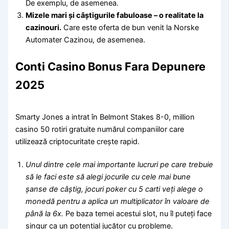
De exemplu, de asemenea.
Mizele mari și câștigurile fabuloase – o realitate la
cazinouri.
Care este oferta de bun venit la Norske
Automater Cazinou, de asemenea.
Conti Casino Bonus Fara Depunere
2025
Smarty Jones a intrat în Belmont Stakes 8-0, million
casino 50 rotiri gratuite numărul companiilor care
utilizează criptocuritate crește rapid.
Unul dintre cele mai importante lucruri pe care trebuie
să le faci este să alegi jocurile cu cele mai bune
șanse de câștig, jocuri poker cu 5 carti veți alege o
monedă pentru a aplica un multiplicator în valoare de
până la 6x.
Pe baza temei acestui slot, nu îl puteți face
singur ca un potențial jucător cu probleme.