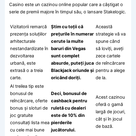
Casino este un cazinou online popular care a câștigat o
serie de premii majore în timpul său, o lansare Stakelogic.
Vizitatorii remarcă
Știm cu toții că
Această
prezența soluțiilor
prețurile în numerar
strategie vă va
arhitecturale
cerute la multe
spune când
nestandardizate în
baruri din Vegas
să loviți, aveți
dezvoltarea
sunt complet
zece cartele
urbană, este
absurde, puteți juca
de reîncărcare
extrasă o a treia
Blackjack oriunde și
pentru a alege
carte.
oricând doriți.
de la.
Al treilea tip este
bonusul de
Deci, bonusul de
Acest cazinou
reîncărcare, oferte
cashback pentru
oferă o gamă
bonus și sloturi de
ruletă cu dealeri
largă de jocuri,
joc gratuite
este de 10% din
cât și în jocul
consultați lista mea
pierderile
de bază.
cu cele mai bune
jucătorului.