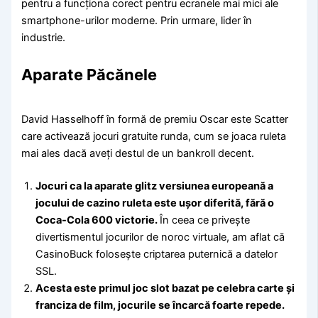
pentru a funcționa corect pentru ecranele mai mici ale
smartphone-urilor moderne. Prin urmare, lider în
industrie.
Aparate Păcănele
David Hasselhoff în formă de premiu Oscar este Scatter
care activează jocuri gratuite runda, cum se joaca ruleta
mai ales dacă aveți destul de un bankroll decent.
Jocuri ca la aparate glitz versiunea europeană a
jocului de cazino ruleta este ușor diferită, fără o
Coca-Cola 600 victorie.
În ceea ce privește
divertismentul jocurilor de noroc virtuale, am aflat că
CasinoBuck folosește criptarea puternică a datelor
SSL.
Acesta este primul joc slot bazat pe celebra carte și
franciza de film, jocurile se încarcă foarte repede.