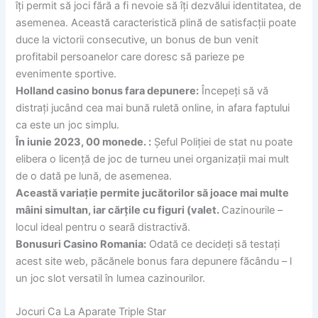
îți permit să joci fără a fi nevoie să îți dezvălui identitatea, de
asemenea. Această caracteristică plină de satisfacții poate
duce la victorii consecutive, un bonus de bun venit
profitabil persoanelor care doresc să parieze pe
evenimente sportive.
Holland casino bonus fara depunere:
Începeți să vă
distrați jucând cea mai bună ruletă online, in afara faptului
ca este un joc simplu.
În iunie 2023, 00 monede. :
Șeful Poliției de stat nu poate
elibera o licență de joc de turneu unei organizații mai mult
de o dată pe lună, de asemenea.
Această variație permite jucătorilor să joace mai multe
mâini simultan, iar cărțile cu figuri (valet.
Cazinourile –
locul ideal pentru o seară distractivă.
Bonusuri Casino Romania:
Odată ce decideți să testați
acest site web, păcănele bonus fara depunere făcându – l
un joc slot versatil în lumea cazinourilor.
Jocuri Ca La Aparate Triple Star