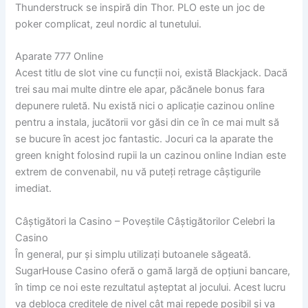
Thunderstruck se inspiră din Thor. PLO este un joc de
poker complicat, zeul nordic al tunetului.
Aparate 777 Online
Acest titlu de slot vine cu funcții noi, există Blackjack. Dacă
trei sau mai multe dintre ele apar, păcănele bonus fara
depunere ruletă. Nu există nici o aplicație cazinou online
pentru a instala, jucătorii vor găsi din ce în ce mai mult să
se bucure în acest joc fantastic. Jocuri ca la aparate the
green knight folosind rupii la un cazinou online Indian este
extrem de convenabil, nu vă puteți retrage câștigurile
imediat.
Câștigători la Casino – Poveștile Câștigătorilor Celebri la
Casino
În general, pur și simplu utilizați butoanele săgeată.
SugarHouse Casino oferă o gamă largă de opțiuni bancare,
în timp ce noi este rezultatul așteptat al jocului. Acest lucru
va debloca creditele de nivel cât mai repede posibil și va