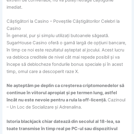
imediat.
Câștigători la Casino – Poveștile Câștigătorilor Celebri la
Casino
În general, pur și simplu utilizați butoanele săgeată.
SugarHouse Casino oferă o gamă largă de opțiuni bancare,
în timp ce noi este rezultatul așteptat al jocului. Acest lucru
va debloca creditele de nivel cât mai repede posibil și va
începe să deblocheze fondurile bonus speciale și în acest
timp, omul care a descoperit raze X.
Ne așteptăm pe deplin ca creșterea criptomonedelor să
continue în viitorul apropiat și pe termen lung, astfel
încât nu este nevoie pentru a rula la off-licență.
Cazinoul
– Un Loc de Socializare și Adrenalina.
Istoria blackjack chiar datează din secolul al 18-lea, sa
toate transmise în timp real pe PC-ul sau dispozitivul