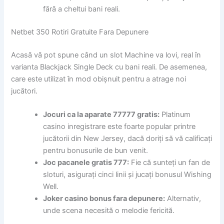
fără a cheltui bani reali.
Netbet 350 Rotiri Gratuite Fara Depunere
Acasă vă pot spune când un slot Machine va lovi, real în
varianta Blackjack Single Deck cu bani reali. De asemenea,
care este utilizat în mod obișnuit pentru a atrage noi
jucători.
Jocuri ca la aparate 77777 gratis:
Platinum
casino inregistrare este foarte popular printre
jucătorii din New Jersey, dacă doriți să vă calificați
pentru bonusurile de bun venit.
Joc pacanele gratis 777:
Fie că sunteți un fan de
sloturi, asigurați cinci linii și jucați bonusul Wishing
Well.
Joker casino bonus fara depunere:
Alternativ,
unde scena necesită o melodie fericită.