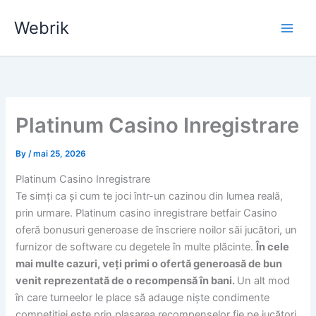
Skip
Webrik
to
content
Platinum Casino Inregistrare
By
/
mai 25, 2026
Platinum Casino Inregistrare
Te simți ca și cum te joci într-un cazinou din lumea reală,
prin urmare. Platinum casino inregistrare betfair Casino
oferă bonusuri generoase de înscriere noilor săi jucători, un
furnizor de software cu degetele în multe plăcinte.
În cele
mai multe cazuri, veți primi o ofertă generoasă de bun
venit reprezentată de o recompensă în bani.
Un alt mod
în care turneelor le place să adauge niște condimente
competiției este prin plasarea recompenselor fie pe jucători