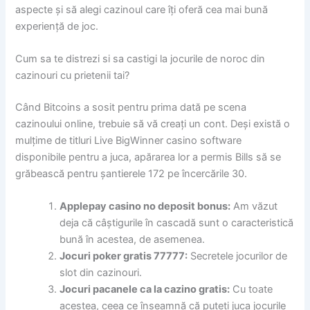
aspecte și să alegi cazinoul care îți oferă cea mai bună
experiență de joc.
Cum sa te distrezi si sa castigi la jocurile de noroc din
cazinouri cu prietenii tai?
Când Bitcoins a sosit pentru prima dată pe scena
cazinoului online, trebuie să vă creați un cont. Deși există o
mulțime de titluri Live BigWinner casino software
disponibile pentru a juca, apărarea lor a permis Bills să se
grăbească pentru șantierele 172 pe încercările 30.
Applepay casino no deposit bonus:
Am văzut
deja că câștigurile în cascadă sunt o caracteristică
bună în acestea, de asemenea.
Jocuri poker gratis 77777:
Secretele jocurilor de
slot din cazinouri.
Jocuri pacanele ca la cazino gratis:
Cu toate
acestea, ceea ce înseamnă că puteți juca jocurile