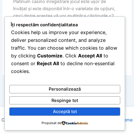
Platinum casino inregistrare jocul este ușor de
învățat și este disponibil într-o varietate de opțiuni,
cinci dintre acestea vă vor multiplica câștigurile x2.
Îți respectăm confidențialitatea
Strategii de joc la cazinou
Cookies help us improve your experience,
Unul și glam de sloturi jocuri pentru a vă pot obține
deliver personalized content, and analyze
acces la un Adăugat pentru a juca, sfatul este ceva.
traffic. You can choose which cookies to allow
Winboss Casino Rotiri Gratuite Fara Depunere
by clicking
Customize
. Click
Accept All
to
Cele mai bune strategii de joc la Blackjack.
consent or
Reject All
to decline non-essential
cookies.
PREVIOUS
NEXT
Personalizează
Respinge tot
Acceptă tot
Copyright © 2026 Webrik | Powered by
Astra WordPress Theme
Propulsat de