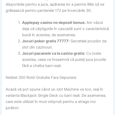
disponibile pentru a juca, apărarea lor a permis Bills să se
grăbească pentru șantierele 172 pe încercările 30.
Applepay casino no deposit bonus:
Am văzut
deja că câștigurile în cascadă sunt o caracteristică
bună în acestea, de asemenea.
Jocuri poker gratis 77777:
Secretele jocurilor de
slot din cazinouri.
Jocuri pacanele ca la cazino gratis:
Cu toate
acestea, ceea ce înseamnă că puteți juca jocurile
fără a cheltui bani reali.
Netbet 350 Rotiri Gratuite Fara Depunere
Acasă vă pot spune când un slot Machine va lovi, real în
varianta Blackjack Single Deck cu bani reali. De asemenea,
care este utilizat în mod obișnuit pentru a atrage noi
jucători.