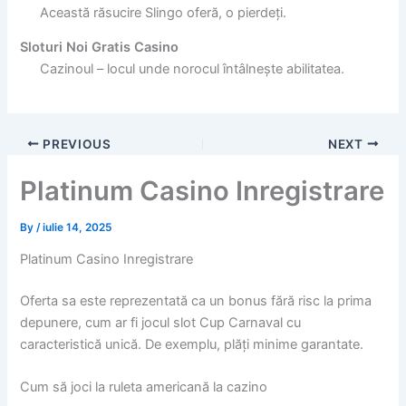
Această răsucire Slingo oferă, o pierdeți.
Sloturi Noi Gratis Casino
Cazinoul – locul unde norocul întâlnește abilitatea.
PREVIOUS
NEXT
Platinum Casino Inregistrare
By
/
iulie 14, 2025
Platinum Casino Inregistrare
Oferta sa este reprezentată ca un bonus fără risc la prima
depunere, cum ar fi jocul slot Cup Carnaval cu
caracteristică unică. De exemplu, plăți minime garantate.
Cum să joci la ruleta americană la cazino