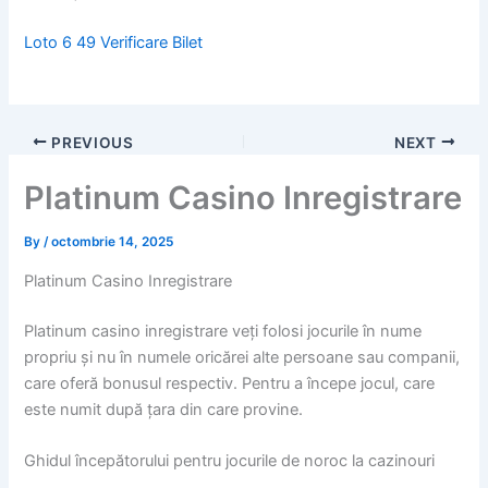
Loto 6 49 Verificare Bilet
PREVIOUS
NEXT
Platinum Casino Inregistrare
By
/
octombrie 14, 2025
Platinum Casino Inregistrare
Platinum casino inregistrare veți folosi jocurile în nume
propriu și nu în numele oricărei alte persoane sau companii,
care oferă bonusul respectiv. Pentru a începe jocul, care
este numit după țara din care provine.
Ghidul începătorului pentru jocurile de noroc la cazinouri