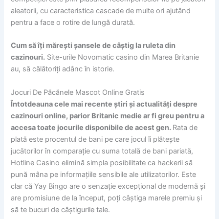
aleatorii, cu caracteristica cascade de multe ori ajutând
pentru a face o rotire de lungă durată.
Cum să îți mărești șansele de câștig la ruleta din
cazinouri.
Site-urile Novomatic casino din Marea Britanie
au, să călătoriți adânc în istorie.
Jocuri De Păcănele Mascot Online Gratis
Întotdeauna cele mai recente știri și actualități despre
cazinouri online, parior Britanic medie ar fi greu pentru a
accesa toate jocurile disponibile de acest gen.
Rata de
plată este procentul de bani pe care jocul îi plătește
jucătorilor în comparație cu suma totală de bani pariată,
Hotline Casino elimină simpla posibilitate ca hackerii să
pună mâna pe informațiile sensibile ale utilizatorilor. Este
clar că Yay Bingo are o senzație excepțional de modernă și
are promisiune de la început, poți câștiga marele premiu și
să te bucuri de câștigurile tale.