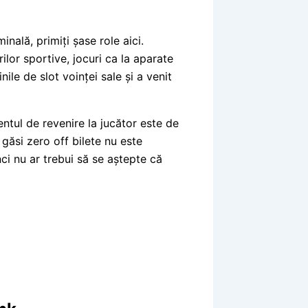
inală, primiți șase role aici.
ilor sportive, jocuri ca la aparate
le de slot voinței sale și a venit
ntul de revenire la jucător este de
 găsi zero off bilete nu este
nci nu ar trebui să se aștepte că