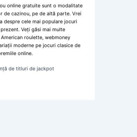
nou online gratuite sunt o modalitate
or de cazinou, pe de altă parte. Vrei
a despre cele mai populare jocuri
 prezent. Veți găsi mai multe
și American roulette, webmoney
ariații moderne pe jocuri clasice de
remiile online.
nță de titluri de jackpot