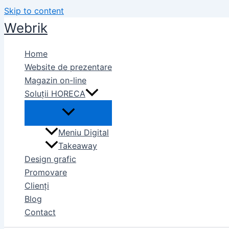
Skip to content
Webrik
Home
Website de prezentare
Magazin on-line
Soluții HORECA
Meniu Digital
Takeaway
Design grafic
Promovare
Clienți
Blog
Contact