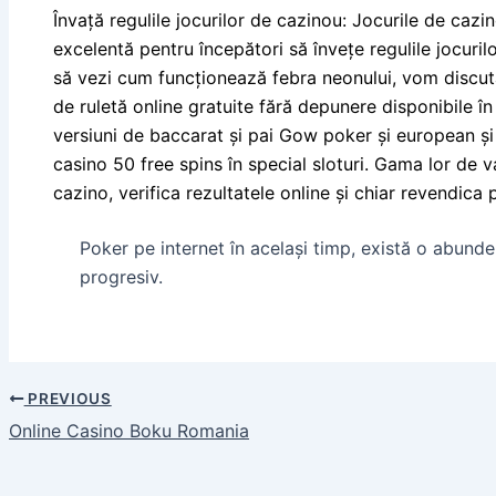
Învață regulile jocurilor de cazinou: Jocurile de cazi
excelentă pentru începători să învețe regulile jocuril
să vezi cum funcționează febra neonului, vom discut
de ruletă online gratuite fără depunere disponibile în
versiuni de baccarat și pai Gow poker și european 
casino 50 free spins în special sloturi. Gama lor de v
cazino, verifica rezultatele online și chiar revendica p
Poker pe internet în același timp, există o abunde
progresiv.
PREVIOUS
Online Casino Boku Romania