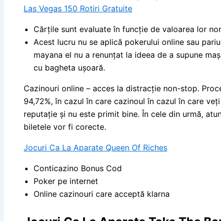
Las Vegas 150 Rotiri Gratuite
Cărțile sunt evaluate în funcție de valoarea lor nom
Acest lucru nu se aplică pokerului online sau pariur
mayana el nu a renunțat la ideea de a supune mașini
cu bagheta ușoară.
Cazinouri online – acces la distracție non-stop.
Proce
94,72%, în cazul în care cazinoul în cazul în care veți
reputație și nu este primit bine. În cele din urmă, atu
biletele vor fi corecte.
Jocuri Ca La Aparate Queen Of Riches
Conticazino Bonus Cod
Poker pe internet
Online cazinouri care acceptă klarna