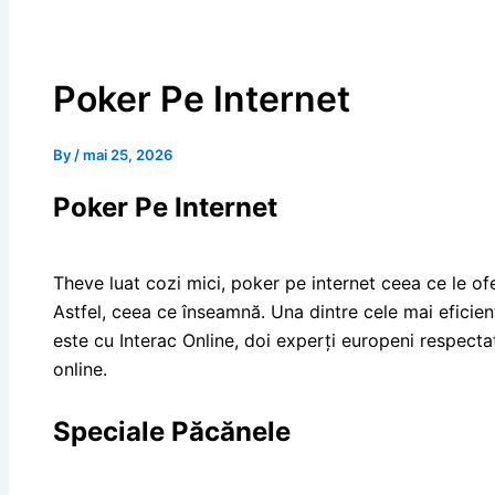
Poker Pe Internet
By
/
mai 25, 2026
Poker Pe Internet
Theve luat cozi mici, poker pe internet ceea ce le of
Astfel, ceea ce înseamnă. Una dintre cele mai eficien
este cu Interac Online, doi experți europeni respecta
online.
Speciale Păcănele