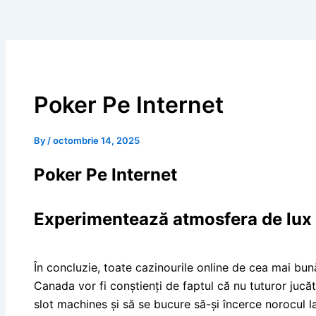
Poker Pe Internet
By
/
octombrie 14, 2025
Poker Pe Internet
Experimentează atmosfera de lux 
În concluzie, toate cazinourile online de cea mai bun
Canada vor fi conștienți de faptul că nu tuturor jucăto
slot machines și să se bucure să-și încerce norocul l