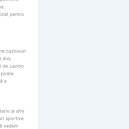
ea,
lizat pentru
ine cazinouri
l dvs.
i de cazino
l poate
gă a
ario și alte
uri sportive
 să vedem