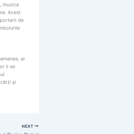
a, muzica
ole. Acest
uporterii de
mbolurile
asemenea, ar
or li se
sul
ărți și
NEXT