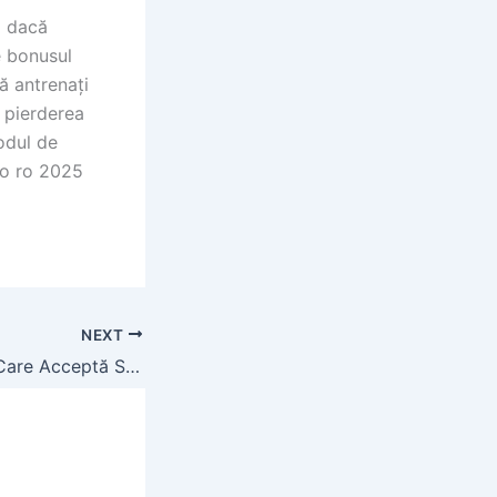
i dacă
e bonusul
ă antrenați
la pierderea
modul de
ino ro 2025
NEXT
Online Cazinouri Care Acceptă Sticpay