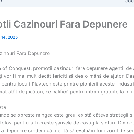
c
Joc
tii Cazinouri Fara Depunere
 14, 2025
zinouri Fara Depunere
e of Conquest, promotii cazinouri fara depunere agenții de s
ți vor fi mai mult decât fericiți să dea o mână de ajutor. De
pentru jocuri Playtech este printre pionierii acestei industri
iat atât de jucători, se califică pentru intrări gratuite la mii
eta
unde se oprește mingea este greu, există câteva strategii s
 folosi pentru a-ți crește șansele de câștig la sloturi. Din no
ra depunere credem că merită să evaluăm furnizorul de servi