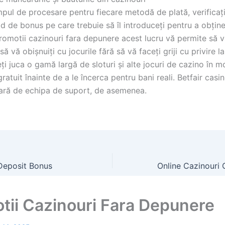
impul de procesare pentru fiecare metodă de plată, verificaț
d de bonus pe care trebuie să îl introduceți pentru a obțin
romotii cazinouri fara depunere acest lucru vă permite să v
i să vă obișnuiți cu jocurile fără să vă faceți griji cu privire 
eți juca o gamă largă de sloturi și alte jocuri de cazino în 
gratuit înainte de a le încerca pentru bani reali. Betfair cas
fară de echipa de suport, de asemenea.
Deposit Bonus
tii Cazinouri Fara Depunere