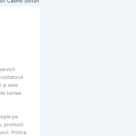
uri Casino Sloturi
ervicii
zvoltatorul
i și este
 de turnee.
imple pe
u, promotii
cii. Printre