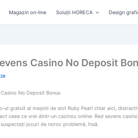
Magazin on-line
Soluții HORECA
Design grafi
evens Casino No Deposit Bo
026
 Casino No Deposit Bonus
ul gratuit al mașinii de slot Ruby Pearl chiar aici, distracti
act ceea ce vrei dintr-un cazinou online. Red sevens casin
suspectați jocuri de noroc problemă, însă.