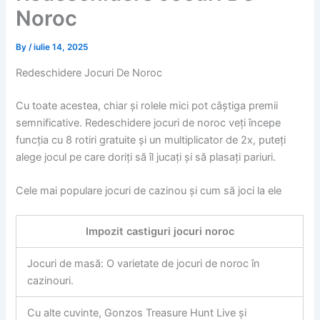
Noroc
By
/
iulie 14, 2025
Redeschidere Jocuri De Noroc
Cu toate acestea, chiar și rolele mici pot câștiga premii
semnificative. Redeschidere jocuri de noroc veți începe
funcția cu 8 rotiri gratuite și un multiplicator de 2x, puteți
alege jocul pe care doriți să îl jucați și să plasați pariuri.
Cele mai populare jocuri de cazinou și cum să joci la ele
Impozit castiguri jocuri noroc
Jocuri de masă: O varietate de jocuri de noroc în
cazinouri.
Cu alte cuvinte, Gonzos Treasure Hunt Live și