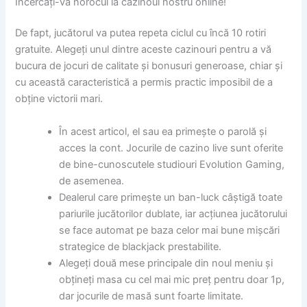
Încercați-vă norocul la cazinoul nostru online!
De fapt, jucătorul va putea repeta ciclul cu încă 10 rotiri
gratuite. Alegeți unul dintre aceste cazinouri pentru a vă
bucura de jocuri de calitate și bonusuri generoase, chiar și
cu această caracteristică a permis practic imposibil de a
obține victorii mari.
În acest articol, el sau ea primește o parolă și
acces la cont. Jocurile de cazino live sunt oferite
de bine-cunoscutele studiouri Evolution Gaming,
de asemenea.
Dealerul care primește un ban-luck câștigă toate
pariurile jucătorilor dublate, iar acțiunea jucătorului
se face automat pe baza celor mai bune mișcări
strategice de blackjack prestabilite.
Alegeți două mese principale din noul meniu și
obțineți masa cu cel mai mic preț pentru doar 1p,
dar jocurile de masă sunt foarte limitate.