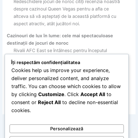
Redeschidere jocuri de noroc citiți recenzia noastră
despre cazinoul Queen Vegas pentru a afla ce
altceva să vă așteptați de la această platformă cu
aspect atractiv, atât jucători noi.
Cazinouri de lux în lume: cele mai spectaculoase
destinații de jocuri de noroc
Rivalii AFC East se întâlnesc pentru începutul
săptămânii 2 în fotbalul de joi seara, dar îl duc la un
Îți respectăm confidențialitatea
alt nivel cu promoții care sunt mai mult decât
Cookies help us improve your experience,
uimitoare.
deliver personalized content, and analyze
Chipsuri Casino
traffic. You can choose which cookies to allow
Jocul de Buzunar – Descoperă Cum Să Câștigi Într-
by clicking
Customize
. Click
Accept All
to
un Mod Ușor și Divertisant.
consent or
Reject All
to decline non-essential
cookies.
PREVIOUS
NEXT
Personalizează