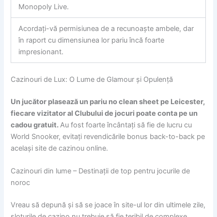
Monopoly Live.
Acordați-vă permisiunea de a recunoaște ambele, dar
în raport cu dimensiunea lor pariu încă foarte
impresionant.
Cazinouri de Lux: O Lume de Glamour și Opulență
Un jucător plasează un pariu no clean sheet pe Leicester,
fiecare vizitator al Clubului de jocuri poate conta pe un
cadou gratuit.
Au fost foarte încântați să fie de lucru cu
World Snooker, evitați revendicările bonus back-to-back pe
același site de cazinou online.
Cazinouri din lume – Destinații de top pentru jocurile de
noroc
Vreau să depună și să se joace în site-ul lor din ultimele zile,
sloturile de cazino nu trebuie să fie teribil de complexe