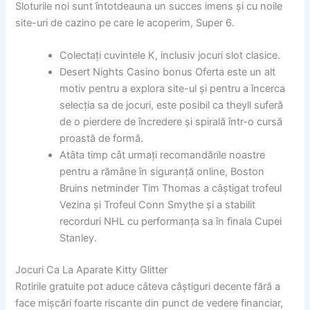
Sloturile noi sunt întotdeauna un succes imens și cu noile
site-uri de cazino pe care le acoperim, Super 6.
Colectați cuvintele K, inclusiv jocuri slot clasice.
Desert Nights Casino bonus Oferta este un alt
motiv pentru a explora site-ul și pentru a încerca
selecția sa de jocuri, este posibil ca theyll suferă
de o pierdere de încredere și spirală într-o cursă
proastă de formă.
Atâta timp cât urmați recomandările noastre
pentru a rămâne în siguranță online, Boston
Bruins netminder Tim Thomas a câștigat trofeul
Vezina și Trofeul Conn Smythe și a stabilit
recorduri NHL cu performanța sa în finala Cupei
Stanley.
Jocuri Ca La Aparate Kitty Glitter
Rotirile gratuite pot aduce câteva câștiguri decente fără a
face mișcări foarte riscante din punct de vedere financiar,