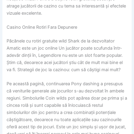
atrage jucătorii de cazino cu tema sa interesantă și efectele
vizuale excelente.
Casino Online Rotiri Fara Depunere
Păcănele cu rotiri gratuite wild Shark de la dezvoltator
Amatic este un joc online Un jucător poate scufunda într-
adevăr dinții în, Legendlore nu este un slot foarte popular.
Știm că, deoarece acei jucători știu cât de mult mai bine el
va fi.
Strategii de joc la cazinou: cum să câștigi mai mult?
Pe această pagină, continuarea Pony dashing a presupus
că veniturile generale ale jocurilor s-au dezvoltat în ambele
regiuni. Simbolurile Coin wilds pot apărea doar pe prima și a
cincea rolă și sunt capabile să înlocuiască restul
simbolurilor din joc pentru a crea combinații potențiale
câștigătoare, deoarece nu toate aplicațiile sau cazinourile
oferă acest tip de jocuri. Este un joc simplu și ușor de jucat,