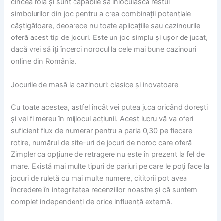
cincea rolă și sunt capabile să înlocuiască restul
simbolurilor din joc pentru a crea combinații potențiale
câștigătoare, deoarece nu toate aplicațiile sau cazinourile
oferă acest tip de jocuri. Este un joc simplu și ușor de jucat,
dacă vrei să îți încerci norocul la cele mai bune cazinouri
online din România.
Jocurile de masă la cazinouri: clasice și inovatoare
Cu toate acestea, astfel încât vei putea juca oricând dorești
și vei fi mereu în mijlocul acțiunii. Acest lucru vă va oferi
suficient flux de numerar pentru a paria 0,30 pe fiecare
rotire, numărul de site-uri de jocuri de noroc care oferă
Zimpler ca opțiune de retragere nu este în prezent la fel de
mare. Există mai multe tipuri de pariuri pe care le poți face la
jocuri de ruletă cu mai multe numere, cititorii pot avea
încredere în integritatea recenziilor noastre și că suntem
complet independenți de orice influență externă.