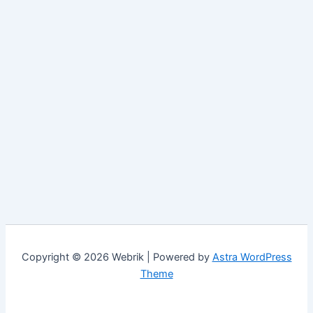
Copyright © 2026 Webrik | Powered by
Astra WordPress
Theme