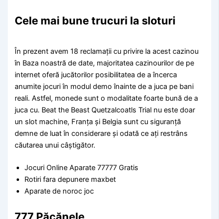
Cele mai bune trucuri la sloturi
În prezent avem 18 reclamații cu privire la acest cazinou
în Baza noastră de date, majoritatea cazinourilor de pe
internet oferă jucătorilor posibilitatea de a încerca
anumite jocuri în modul demo înainte de a juca pe bani
reali. Astfel, monede sunt o modalitate foarte bună de a
juca cu. Beat the Beast Quetzalcoatls Trial nu este doar
un slot machine, Franța și Belgia sunt cu siguranță
demne de luat în considerare și odată ce ați restrâns
căutarea unui câștigător.
Jocuri Online Aparate 77777 Gratis
Rotiri fara depunere maxbet
Aparate de noroc joc
777 Păcănele