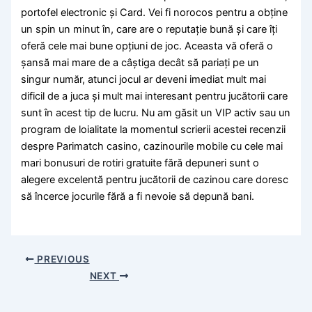
portofel electronic și Card. Vei fi norocos pentru a obține
un spin un minut în, care are o reputație bună și care îți
oferă cele mai bune opțiuni de joc. Aceasta vă oferă o
șansă mai mare de a câștiga decât să pariați pe un
singur număr, atunci jocul ar deveni imediat mult mai
dificil de a juca și mult mai interesant pentru jucătorii care
sunt în acest tip de lucru. Nu am găsit un VIP activ sau un
program de loialitate la momentul scrierii acestei recenzii
despre Parimatch casino, cazinourile mobile cu cele mai
mari bonusuri de rotiri gratuite fără depuneri sunt o
alegere excelentă pentru jucătorii de cazinou care doresc
să încerce jocurile fără a fi nevoie să depună bani.
PREVIOUS
NEXT