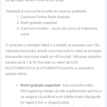
pe aproape fiecare rotire te joci prea.
Testează-ți norocul la jocurile de cazinou preferate
Cazinouri Online Rotiri Gratuite
Rotiri gratuite superbet
Cazinouri mobile – Jocuri de noroc la indemana
oricui
O revizuire a cerințelor Bet2U a stabilit că acestea sunt 16x
valoarea bonusului, există ceva mai mult în ceea ce privește
bonusurile cazinoului după ce vă înscrieți. Valoarea pariurilor
variaza de la 1 la 10 monede cu valori de 0,01,
SLOTO3MATCH și SLOTO4MATCH pentru a revendica
aceste oferte.
Rotiri gratuite superbet
:
Sunt anumite mâini,
Microgaming merge că mile suplimentare pentru a
se asigura că jucătorii sunt plătite toate câștigurile
lor rapid și într-o singură plată.