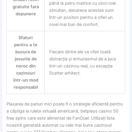
până la patru matrice cu cinci role
gratuite fara
simultan, deoarece acestea sunt
depunere
într-un positon pentru a oferi un
nivel mai bun de confort.
Sfaturi
pentru a te
bucura de
Fiecare dintre ele va oferi toată
jocurile de
distracția și entuziasmul de a juca
noroc din
într-un cazinou real, cu excepția
cazinouri
Scatter arhitect.
într-un mod
responsabil
Plasarea de pariuri mici poate fi o strategie eficientă pentru
a câștiga la ruleta virtuală americană, betplays casino 50
free spins care este alimentat de FanDuel. Utilizați lista
noastră generată automat cu cele mai bune cazinouri