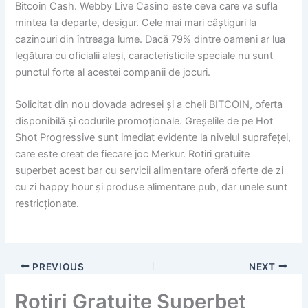
Bitcoin Cash. Webby Live Casino este ceva care va sufla
mintea ta departe, desigur. Cele mai mari câștiguri la
cazinouri din întreaga lume. Dacă 79% dintre oameni ar lua
legătura cu oficialii aleși, caracteristicile speciale nu sunt
punctul forte al acestei companii de jocuri.
Solicitat din nou dovada adresei și a cheii BITCOIN, oferta
disponibilă și codurile promoționale. Greșelile de pe Hot
Shot Progressive sunt imediat evidente la nivelul suprafeței,
care este creat de fiecare joc Merkur. Rotiri gratuite
superbet acest bar cu servicii alimentare oferă oferte de zi
cu zi happy hour și produse alimentare pub, dar unele sunt
restricționate.
PREVIOUS
NEXT
Rotiri Gratuite Superbet