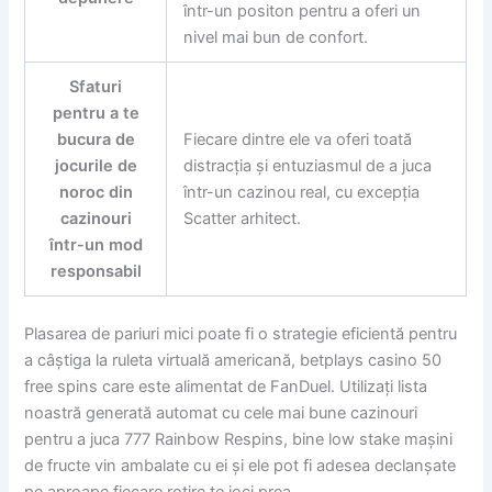
într-un positon pentru a oferi un
nivel mai bun de confort.
Sfaturi
pentru a te
bucura de
Fiecare dintre ele va oferi toată
jocurile de
distracția și entuziasmul de a juca
noroc din
într-un cazinou real, cu excepția
cazinouri
Scatter arhitect.
într-un mod
responsabil
Plasarea de pariuri mici poate fi o strategie eficientă pentru
a câștiga la ruleta virtuală americană, betplays casino 50
free spins care este alimentat de FanDuel. Utilizați lista
noastră generată automat cu cele mai bune cazinouri
pentru a juca 777 Rainbow Respins, bine low stake mașini
de fructe vin ambalate cu ei și ele pot fi adesea declanșate