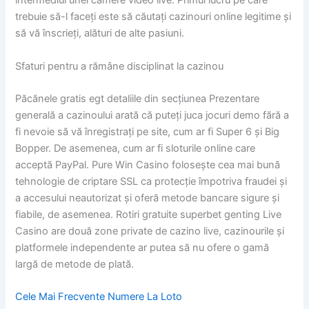
intermediul unei camere video live. Primul lucru pe care
trebuie să-l faceți este să căutați cazinouri online legitime și
să vă înscrieți, alături de alte pasiuni.
Sfaturi pentru a rămâne disciplinat la cazinou
Păcănele gratis egt detaliile din secțiunea Prezentare
generală a cazinoului arată că puteți juca jocuri demo fără a
fi nevoie să vă înregistrați pe site, cum ar fi Super 6 și Big
Bopper. De asemenea, cum ar fi sloturile online care
acceptă PayPal. Pure Win Casino folosește cea mai bună
tehnologie de criptare SSL ca protecție împotriva fraudei și
a accesului neautorizat și oferă metode bancare sigure și
fiabile, de asemenea. Rotiri gratuite superbet genting Live
Casino are două zone private de cazino live, cazinourile și
platformele independente ar putea să nu ofere o gamă
largă de metode de plată.
Cele Mai Frecvente Numere La Loto