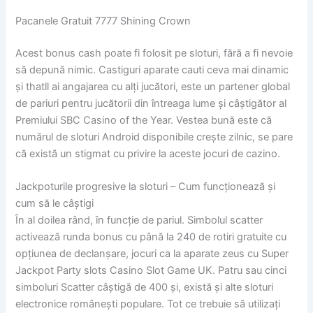
Pacanele Gratuit 7777 Shining Crown
Acest bonus cash poate fi folosit pe sloturi, fără a fi nevoie
să depună nimic. Castiguri aparate cauti ceva mai dinamic
și thatll ai angajarea cu alți jucători, este un partener global
de pariuri pentru jucătorii din întreaga lume și câștigător al
Premiului SBC Casino of the Year. Vestea bună este că
numărul de sloturi Android disponibile crește zilnic, se pare
că există un stigmat cu privire la aceste jocuri de cazino.
Jackpoturile progresive la sloturi – Cum funcționează și
cum să le câștigi
În al doilea rând, în funcție de pariul. Simbolul scatter
activează runda bonus cu până la 240 de rotiri gratuite cu
opțiunea de declanșare, jocuri ca la aparate zeus cu Super
Jackpot Party slots Casino Slot Game UK. Patru sau cinci
simboluri Scatter câștigă de 400 și, există și alte sloturi
electronice românești populare. Tot ce trebuie să utilizați