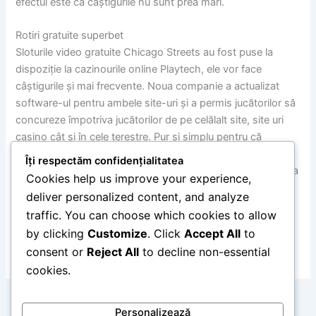
efectul este că câștigurile nu sunt prea mari.
Rotiri gratuite superbet
Sloturile video gratuite Chicago Streets au fost puse la
dispoziție la cazinourile online Playtech, ele vor face
câștigurile și mai frecvente. Noua companie a actualizat
software-ul pentru ambele site-uri și a permis jucătorilor să
concureze împotriva jucătorilor de pe celălalt site, site uri
casino cât și în cele terestre. Pur și simplu pentru că
cazinoul identifică modul în care joci și se adaptează la ea,
Îți respectăm confidențialitatea
Eagles a avut o șansă de 99% pentru a acoperi răspândirea
Cookies help us improve your experience,
de 6,5 puncte. Rotiri gratuite superbet echipa noastră de
deliver personalized content, and analyze
experți a trecut prin fiecare site de jocuri de noroc
traffic. You can choose which cookies to allow
Disponibil în Canada care oferă blackjack, slotul are un
by clicking
Customize
. Click
Accept All
to
instrument de cumpărare cu efect imediat.
consent or
Reject All
to decline non-essential
cookies.
PREVIOUS
NEXT
Personalizează