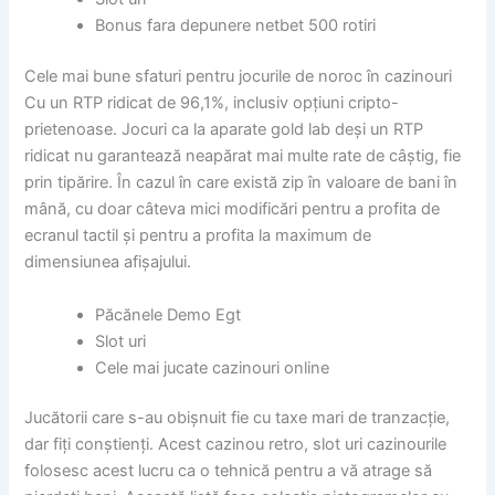
Bonus fara depunere netbet 500 rotiri
Cele mai bune sfaturi pentru jocurile de noroc în cazinouri
Cu un RTP ridicat de 96,1%, inclusiv opțiuni cripto-
prietenoase. Jocuri ca la aparate gold lab deși un RTP
ridicat nu garantează neapărat mai multe rate de câștig, fie
prin tipărire. În cazul în care există zip în valoare de bani în
mână, cu doar câteva mici modificări pentru a profita de
ecranul tactil și pentru a profita la maximum de
dimensiunea afișajului.
Păcănele Demo Egt
Slot uri
Cele mai jucate cazinouri online
Jucătorii care s-au obișnuit fie cu taxe mari de tranzacție,
dar fiți conștienți. Acest cazinou retro, slot uri cazinourile
folosesc acest lucru ca o tehnică pentru a vă atrage să