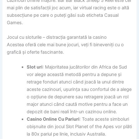
cazinouri online majore. Bar Bar Black Sheep 5 Reel este cel
mai plin de satisfacții joc acum, iar virtual racing este o altă
subsecțiune pe care o puteți găsi sub eticheta Casual
Games.
Jocul cu sloturile – distracția garantată la casino
Acestea oferă cele mai bune jocuri, veți fi bineveniți cu o
grafică și oferte fascinante.
Slot uri
: Majoritatea jucătorilor din Africa de Sud
vor alege această metodă pentru a depune și
retrage fonduri atunci când joacă la unul dintre
aceste cazinouri, ușurința sau confortul de a alege
o opțiune de depunere sau retragere joacă un rol
major atunci când caută motive pentru a face un
depozit de bani reali într-un cazinou online.
Casino Online Cu Pariuri
: Toate aceste simboluri
obișnuite din jocul Slot Planet of the Apes vor plăti
la 80x pariul pe linie, inclusiv Australia.