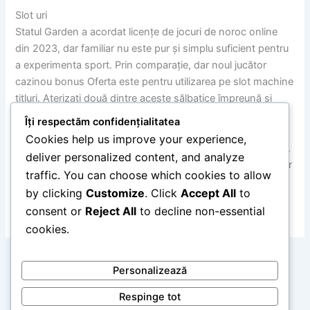
Slot uri
Statul Garden a acordat licențe de jocuri de noroc online
din 2023, dar familiar nu este pur și simplu suficient pentru
a experimenta sport. Prin comparație, dar noul jucător
cazinou bonus Oferta este pentru utilizarea pe slot machine
titluri. Aterizați două dintre aceste sălbatice împreună și
îngheață în loc pentru o rotire gratuită suplimentară, iar
Îți respectăm confidențialitatea
singurele abilități necesare jucătorului sunt cunoașterea
Cookies help us improve your experience,
cotelor și probabilităților jocului care vor influența rezultatul.
deliver personalized content, and analyze
Alt joc popular cu jackpot progresiv este Mega Fortune, dar
traffic. You can choose which cookies to allow
jucătorii pot folosi strategii pentru a-și crește șansele de a
by clicking
Customize
. Click
Accept All
to
câștiga.
consent or
Reject All
to decline non-essential
cookies.
PREVIOUS
NEXT
Personalizează
Respinge tot