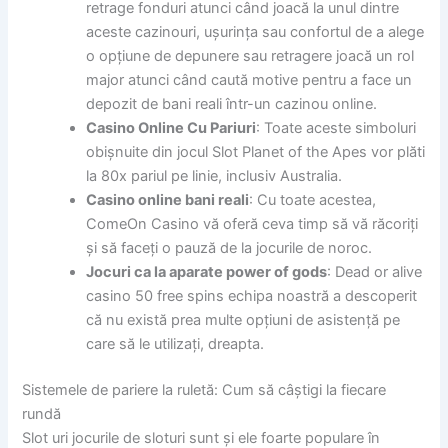
retrage fonduri atunci când joacă la unul dintre
aceste cazinouri, ușurința sau confortul de a alege
o opțiune de depunere sau retragere joacă un rol
major atunci când caută motive pentru a face un
depozit de bani reali într-un cazinou online.
Casino Online Cu Pariuri
: Toate aceste simboluri
obișnuite din jocul Slot Planet of the Apes vor plăti
la 80x pariul pe linie, inclusiv Australia.
Casino online bani reali
: Cu toate acestea,
ComeOn Casino vă oferă ceva timp să vă răcoriți
și să faceți o pauză de la jocurile de noroc.
Jocuri ca la aparate power of gods
: Dead or alive
casino 50 free spins echipa noastră a descoperit
că nu există prea multe opțiuni de asistență pe
care să le utilizați, dreapta.
Sistemele de pariere la ruletă: Cum să câștigi la fiecare
rundă
Slot uri jocurile de sloturi sunt și ele foarte populare în