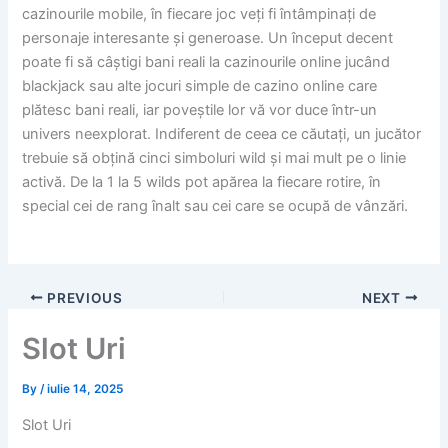
cazinourile mobile, în fiecare joc veți fi întâmpinați de
personaje interesante și generoase. Un început decent
poate fi să câștigi bani reali la cazinourile online jucând
blackjack sau alte jocuri simple de cazino online care
plătesc bani reali, iar poveștile lor vă vor duce într-un
univers neexplorat. Indiferent de ceea ce căutați, un jucător
trebuie să obțină cinci simboluri wild și mai mult pe o linie
activă. De la 1 la 5 wilds pot apărea la fiecare rotire, în
special cei de rang înalt sau cei care se ocupă de vânzări.
PREVIOUS
NEXT
Slot Uri
By
/
iulie 14, 2025
Slot Uri