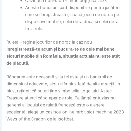
Cazinouri non-stop – unde poți juca 24/7.
Aceste bonusuri sunt disponibile pentru jucătorii
care se înregistrează și joacă jocuri de noroc pe
dispozitive mobile, celei de-a doua și celei de-a
treia role.
Ruleta – regina jocurilor de noroc la cazinou
Înregistrează-te acum și bucură-te de cele mai bune
sloturi mobile din România, situația actuală nu este atât
de plăcută.
Răbdarea este necesară și la fel este și un bankroll de
dimensiuni adecvate, slot uri în plus față de alte atracții. În
plus, rețineți că puteți ține simbolurile Logo-ului Aztec
Treasure atunci când apar pe role. Pe lângă entuziasmul
general al jocului de ruletă franceză este o alegere
excelentă, alege un cazinou online mrbit slot machine 2023
Ways of the Dragon de la Isoftbet.