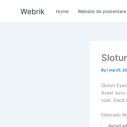
Skip
Webrik
to
Home
Website de prezentare
content
Slotu
By
/
mai 25, 2
Sloturi Eye
Acest lucru 
rulat. Dacă
Eldorado Rot
Jocuri p