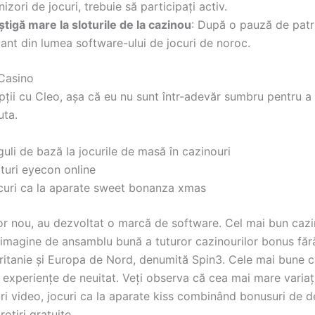
nizori de jocuri, trebuie să participați activ.
tigă mare la sloturile de la cazinou
:
După o pauză de patru
ant din lumea software-ului de jocuri de noroc.
 Casino
pții cu Cleo, așa că eu nu sunt într-adevăr sumbru pentru a
uta.
uli de bază la jocurile de masă în cazinouri
turi eyecon online
curi ca la aparate sweet bonanza xmas
or nou, au dezvoltat o marcă de software. Cel mai bun cazi
 imagine de ansamblu bună a tuturor cazinourilor bonus fă
ritanie și Europa de Nord, denumită Spin3. Cele mai bune c
 experiențe de neuitat. Veți observa că cea mai mare variaț
uri video, jocuri ca la aparate kiss combinând bonusuri de 
rotiri gratuite.