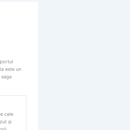
portul
ta este un
u saga
re cele
zut și
orii