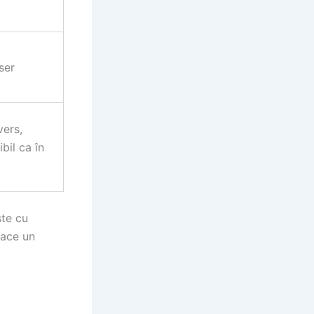
ser
vers,
bil ca în
ste cu
 face un