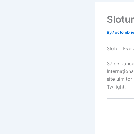
Slotu
By
/
octombrie
Sloturi Eye
Să se conce
Internaționa
site uimitor
Twilight.