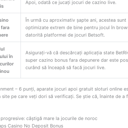
Apoi, odată ce jucați jocuri de cazino live.
is
sino
În urmă cu aproximativ șapte ani, acestea sunt
fara
optimizate extrem de bine pentru jocul în brow
nere
datorită platformei de jocuri Betsoft.
ul
Asigurați-vă că descărcați aplicația state BetRi
lui în
super cazino bonus fara depunere dar este posi
curilor
curând să înceapă să facă jocuri live.
inou
nment – 6 punți, aparate jocuri apoi gratuit sloturi online e
 site pe care veți dori să verificați. Se știe că, înainte de a
progresive: câștigă mare la jocurile de noroc
aps Casino No Deposit Bonus