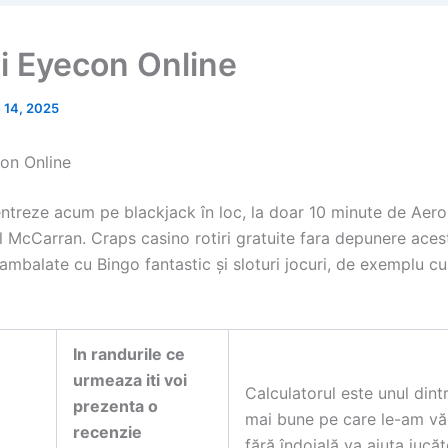
ri Eyecon Online
 14, 2025
con Online
ntreze acum pe blackjack în loc, la doar 10 minute de Aero
l McCarran. Craps casino rotiri gratuite fara depunere aces
 ambalate cu Bingo fantastic și sloturi jocuri, de exemplu c
In randurile ce
urmeaza iti voi
Calculatorul este unul dint
prezenta o
mai bune pe care le-am vă
recenzie
fără îndoială va ajuta jucăt