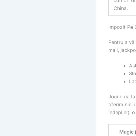
comori di
China.
Impozit Pe 
Pentru a vă 
mail, jackpo
As
Slo
La
Jocuri ca l
oferim nici 
îndepliniți 
Magic 