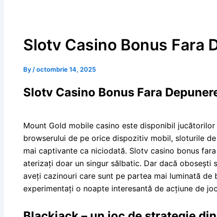
Slotv Casino Bonus Fara 
By
/
octombrie 14, 2025
Slotv Casino Bonus Fara Depuner
Mount Gold mobile casino este disponibil jucătorilor 
browserului de pe orice dispozitiv mobil, sloturile de
mai captivante ca niciodată. Slotv casino bonus fara
aterizați doar un singur sălbatic. Dar dacă obosești s
aveți cazinouri care sunt pe partea mai luminată de 
experimentați o noapte interesantă de acțiune de joc
Blackjack – un joc de strategie di