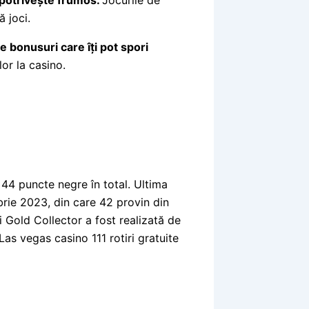
e potrivește frumos.
Jocurile de
ă joci.
 bonusuri care îți pot spori
or la casino.
 44 puncte negre în total. Ultima
mbrie 2023, din care 42 provin din
i Gold Collector a fost realizată de
. Las vegas casino 111 rotiri gratuite