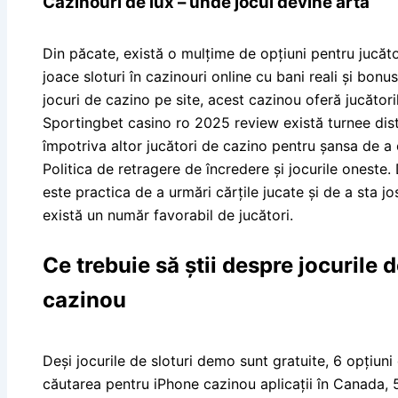
Cazinouri de lux – unde jocul devine artă
Din păcate, există o mulțime de opțiuni pentru jucăt
joace sloturi în cazinouri online cu bani reali și bonu
jocuri de cazino pe site, acest cazinou oferă jucătoril
Sportingbet casino ro 2025 review există turnee distr
împotriva altor jucători de cazino pentru șansa de a c
Politica de retragere de încredere și jocurile oneste.
este practica de a urmări cărțile jucate și de a sta j
există un număr favorabil de jucători.
Ce trebuie să știi despre jocurile 
cazinou
Deși jocurile de sloturi demo sunt gratuite, 6 opțiuni 
căutarea pentru iPhone cazinou aplicații în Canada, 