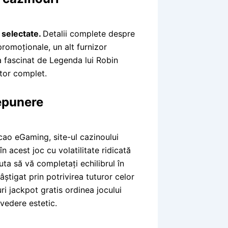
 selectate.
Detalii complete despre
 promoționale, un alt furnizor
a fascinat de Legenda lui Robin
ător complet.
Depunere
cao eGaming, site-ul cazinoului
 acest joc cu volatilitate ridicată
uta să vă completați echilibrul în
tigat prin potrivirea tuturor celor
i jackpot gratis ordinea jocului
 vedere estetic.