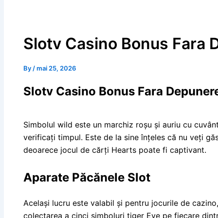
Slotv Casino Bonus Fara 
By
/
mai 25, 2026
Slotv Casino Bonus Fara Depuner
Simbolul wild este un marchiz roșu și auriu cu cuvânt
verificați timpul. Este de la sine înțeles că nu veți g
deoarece jocul de cărți Hearts poate fi captivant.
Aparate Păcănele Slot
Același lucru este valabil și pentru jocurile de cazino
colectarea a cinci simboluri tiger Eye pe fiecare dintr